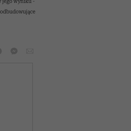
w jego wyniku -
i odbudowujące