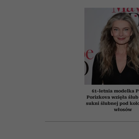
61-letnia modelka P
Porizkova wzięła ślub
sukni ślubnej pod kol
włosów