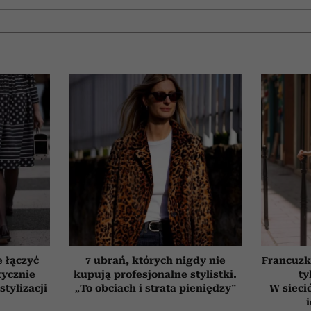
e łączyć
7 ubrań, których nigdy nie
Francuzk
tycznie
kupują profesjonalne stylistki.
ty
stylizacji
„To obciach i strata pieniędzy”
W sieci