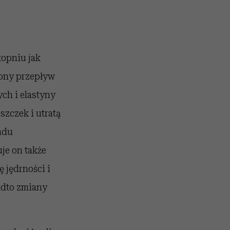
opniu jak
zony przepływ
ch i elastyny
zczek i utratą
adu
je on także
ę jędrności i
nadto zmiany