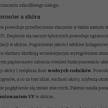
 rzuceniu szkodliwego nałogu.
erosów a skóra
ów powoduje przedwczesne starzenie w takim samym st
V. Zwężenie się naczyń tętniczych powoduje ogranic
lacji w skórze. Pogorszenie jakości włókien kolagenowy
ca elastazy skutkują wcześniejszym wystąpieniem zmars
 Dym papierosowy zaburza również funkcjonowanie ukł
 skóry i zwiększa ilość
wodnych rodników
. Powodu
rogenów, a co za tym idzie, suchość skóry, szybszą utrat
kże pogłębienie się zmian starczych. Palenie nasila po
eniowaniem UV
w skórze.