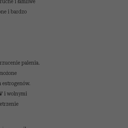
kruche i łamliwe
one i bardzo
rzucenie palenia.
zmożone
m estrogenów.
V
i wolnymi
etrzenie