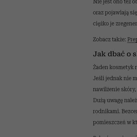
Nie jest ono też 
oraz pojawiają si
ciężko je zregene
Zobacz także:
Pre
Jak dbać o 
Żaden kosmetyk n
Jeśli jednak nie 
nawilżenie skóry
Dużą uwagę należ
rodnikami. Bezcen
pomieszczeń w k