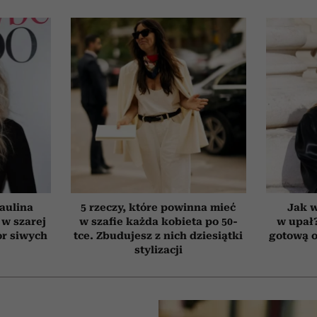
aulina
5 rzeczy, które powinna mieć
Jak 
 w szarej
w szafie każda kobieta po 50-
w upał
or siwych
tce. Zbudujesz z nich dziesiątki
gotową o
stylizacji