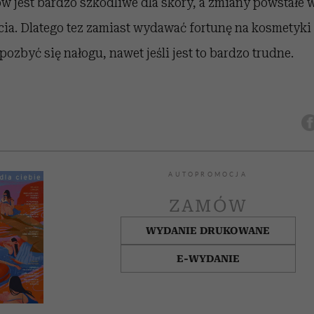
w jest bardzo szkodliwe dla skóry, a zmiany powstałe 
cia. Dlatego tez zamiast wydawać fortunę na kosmetyk
t pozbyć się nałogu, nawet jeśli jest to bardzo trudne.
AUTOPROMOCJA
ZAMÓW
WYDANIE DRUKOWANE
E-WYDANIE