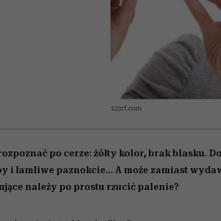
edź
 5,
j
Wiemy, gdzie go kupić
Miller s. 5, odc. 6]
niż się wydaje
sezon jesień–zima 2
123rf.com
ozpoznać po cerze: żółty kolor, brak blasku. Do
by i łamliwe paznokcie… A może zamiast wyda
jące należy po prostu rzucić palenie?