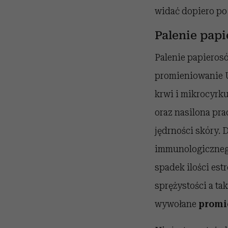
widać dopiero po
Palenie papi
Palenie papieros
promieniowanie U
krwi i mikrocyrku
oraz nasilona pra
jędrności skóry.
immunologicznego
spadek ilości est
sprężystości a ta
wywołane
promi