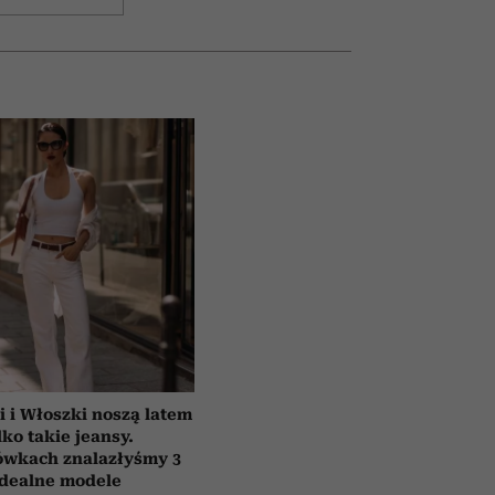
i i Włoszki noszą latem
lko takie jeansy.
ówkach znalazłyśmy 3
idealne modele