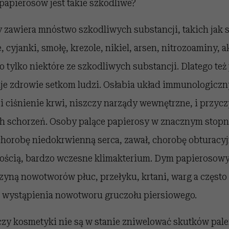
papierosów jest takie szkodliwe?
zawiera mnóstwo szkodliwych substancji, takich jak 
 cyjanki, smołę, krezole, nikiel, arsen, nitrozoaminy, a
to tylko niektóre ze szkodliwych substancji. Dlatego też
je zdrowie setkom ludzi. Osłabia układ immunologiczny
ciśnienie krwi, niszczy narządy wewnętrzne, i przycz
 schorzeń. Osoby palące papierosy w znacznym stopni
chorobę niedokrwienną serca, zawał, chorobę obturacyj
ością, bardzo wczesne klimakterium. Dym papierosowy
zyną nowotworów płuc, przełyku, krtani, warg a często
o wystąpienia nowotworu gruczołu piersiowego.
 czy kosmetyki nie są w stanie zniwelować skutków palen