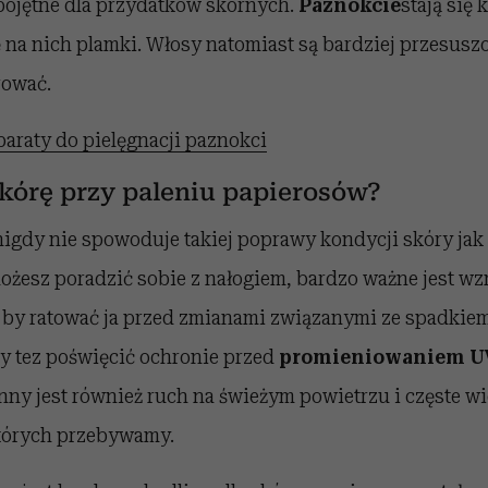
obojętne dla przydatków skórnych.
Paznokcie
stają się 
ę na nich plamki. Włosy natomiast są bardziej przesusz
rować.
paraty do pielęgnacji paznokci
skórę przy paleniu papierosów?
igdy nie spowoduje takiej poprawy kondycji skóry jak 
możesz poradzić sobie z nałogiem, bardzo ważne jest w
, by ratować ja przed zmianami związanymi ze spadkie
y tez poświęcić ochronie przed
promieniowaniem U
ny jest również ruch na świeżym powietrzu i częste wi
tórych przebywamy.