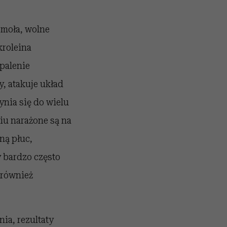
smoła, wolne
kroleina
 palenie
, atakuje układ
ynia się do wielu
u narażone są na
ną płuc,
 bardzo często
 również
ia, rezultaty