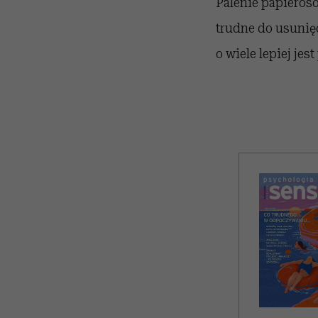
Palenie papierosó
trudne do usunię
o wiele lepiej jes