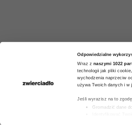
MODA
Odpowiedzialne wykorzys
Modne spod
Wraz z
naszymi 1022 par
technologii jak pliki cook
lato dla 50-l
wychodzenia naprzeciw oc
używa Twoich danych i w ja
5 modeli z s
Jeśli wyrazisz na to zgod
Gromadzić dane dot
Identyfikować Twoj
PAULINA BRZOZO
(fingerprinting, czyli 
12 LIPCA 2026
Dowiedz się więcej odnośn