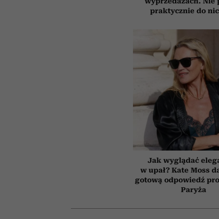
wyprzedażach. Nie 
praktycznie do ni
Jak wyglądać eleg
w upał? Kate Moss d
gotową odpowiedź pros
Paryża