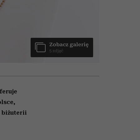
olarów
a
żegnają się eleganckie osoby
wśród widzów
eriali
Zobacz galerię
5 zdjęć
feruje
olsce,
biżuterii