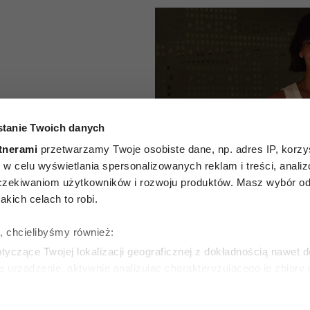
tanie Twoich danych
nie na
tnerami
przetwarzamy Twoje osobiste dane, np. adres IP, korzys
ie, w celu wyświetlania spersonalizowanych reklam i treści, anali
atki. Top
zekiwaniom użytkowników i rozwoju produktów. Masz wybór odn
kich celach to robi.
ieciówek
ę, chcielibyśmy również:
yczące Twojej lokalizacji geograficznej z dokładnością nawet d
e urządzenie, aktywnie analizując charakteryzującego je zbiory
WSKA
wirtualny odcisk palca)
ie tego, jak Twoje osobiste dane są przetwarzane oraz ustaw w