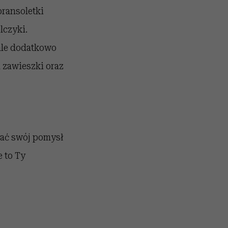
bransoletki
lczyki.
ale dodatkowo
 zawieszki oraz
łać swój pomysł
 to Ty