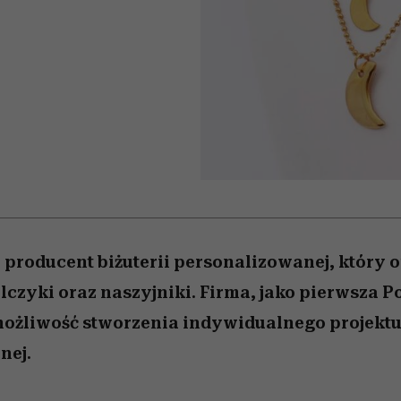
 5,
Raport Lyst ujawnił
Miller s. 5, odc. 6]
rozczarowują
skuteczne
kosztuje to tysiące d
trafiła do gron
najbardziej pożądane
najpopularniejszych s
ubrania i marki sezonu
Netflixa
o producent biżuterii personalizowanej, który o
lczyki oraz naszyjniki. Firma, jako pierwsza P
żliwość stworzenia indywidualnego projektu 
nej.