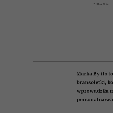
kawę z Kasią Miller”, s.
najtrudniejszą próbę
7 MAJA 2014
odc. 7]
Marka By ilo t
bransoletki, ko
wprowadziła mo
personalizowa