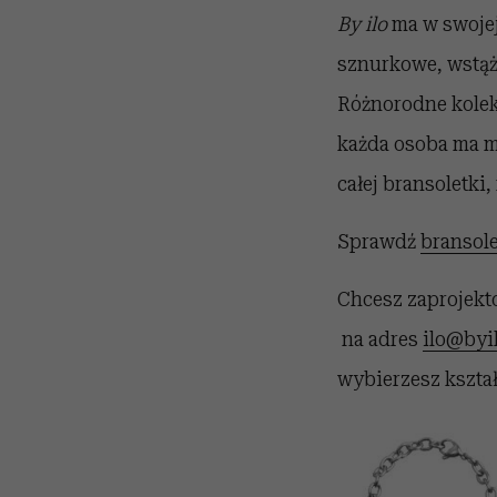
By ilo
ma w swojej
sznurkowe, wstążk
Różnorodne kolek
każda osoba ma m
całej bransoletki
Sprawdź
bransol
Chcesz zaprojekt
na adres
ilo@byil
wybierzesz kształ