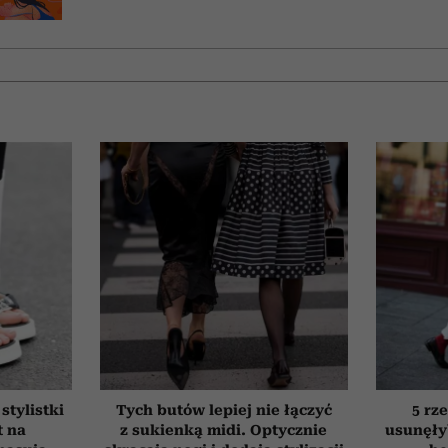
stylistki
Tych butów lepiej nie łączyć
5 rze
t na
z sukienką midi. Optycznie
usunęły