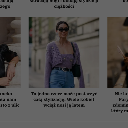
pasują
skracają nogi i dodają stylizacji
be
czego
ciężkości
ancko
Ta jedna rzecz może postarzyć
Nie ko
ała nam
całą stylizację. Wiele kobiet
Par
to z ulic
wciąż nosi ją latem
zdomin
który m