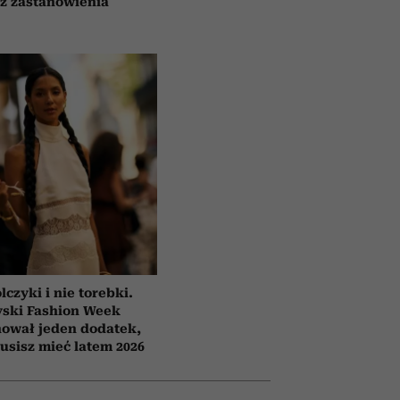
z zastanowienia
lczyki i nie torebki.
yski Fashion Week
ował jeden dodatek,
usisz mieć latem 2026