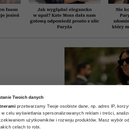
Ten fason
Jak wyglądać elegancko
Nie ko
je jesień
w upał? Kate Moss dała nam
Par
gotową odpowiedź prosto z ulic
zdomin
Paryża
który m
które
tanie Twoich danych
w szafie
tnerami
przetwarzamy Twoje osobiste dane, np. adres IP, korzys
ie, w celu wyświetlania spersonalizowanych reklam i treści, anali
a po 50-
zekiwaniom użytkowników i rozwoju produktów. Masz wybór odn
kich celach to robi.