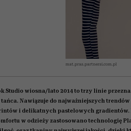
/27
 5,
zupełny brak ogłady
wśród najchętniej
Miller s. 5, odc. 6]
artystkę
girls”
pierwszy zwiast
oglądanych na Netflixie
mat.pras.partnersi.com.pl
k Studio wiosna/lato 2014 to trzy linie przezn
 i tańca. Nawiązuje do najważniejszych trendów
intów i delikatnych pastelowych gradientów.
mfortu w odzieży zastosowano technologię Pl
goć, oraz tkaniny najwyższej jakości, dzięki 