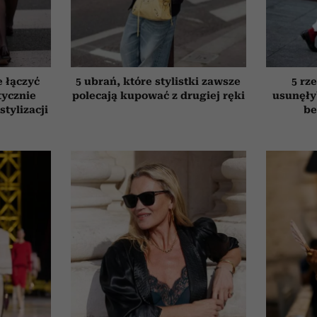
e łączyć
5 ubrań, które stylistki zawsze
5 rze
tycznie
polecają kupować z drugiej ręki
usunęły
stylizacji
be