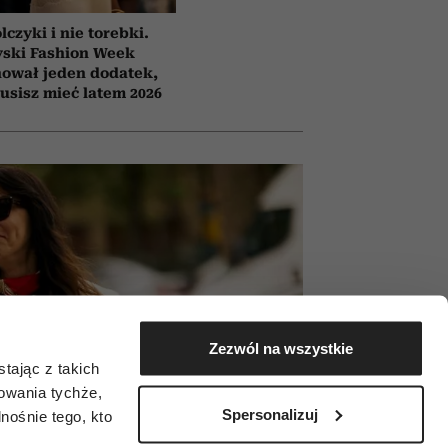
lczyki i nie torebki.
yski Fashion Week
ował jeden dodatek,
usisz mieć latem 2026
Zezwól na wszystkie
tając z takich
zowania tychże,
Spersonalizuj
ośnie tego, kto