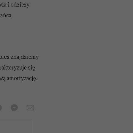
ia i odzieży
tańca.
bics
znajdziemy
akteryzuje się
wą amortyzację.