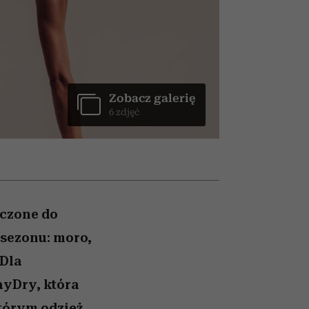
un
Raport Lyst ujawnił
najbardziej pożądane
ubrania i marki sezonu
Zobacz galerię
6 zdjęć
aczone do
 sezonu: moro,
 Dla
ayDry, która
którym odzież