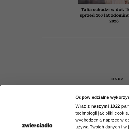
Talia schodzi w dół. 
sprzed 100 lat zdominu
2026
MODA
5 rzeczy, 
Odpowiedzialne wykorzys
powinna mieć 
Wraz z
naszymi 1022 par
technologii jak pliki cook
każda kobiet
wychodzenia naprzeciw oc
używa Twoich danych i w ja