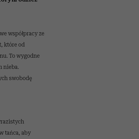
 we współpracy ze
, które od
ignu. To wygodne
 nieba.
cych swobodę
yrazistych
w tańca, aby