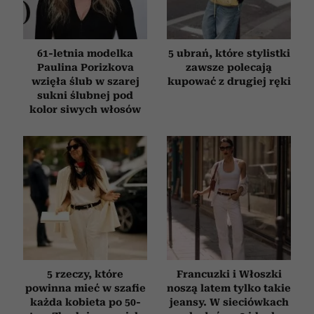
61-letnia modelka
5 ubrań, które stylistki
Paulina Porizkova
zawsze polecają
wzięła ślub w szarej
kupować z drugiej ręki
sukni ślubnej pod
kolor siwych włosów
5 rzeczy, które
Francuzki i Włoszki
powinna mieć w szafie
noszą latem tylko takie
każda kobieta po 50-
jeansy. W sieciówkach