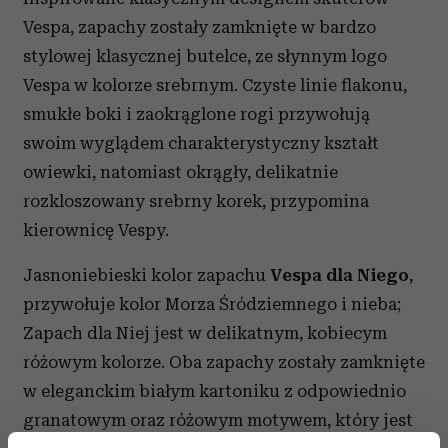
Vespa, zapachy zostały zamknięte w bardzo
stylowej klasycznej butelce, ze słynnym logo
Vespa w kolorze srebrnym. Czyste linie flakonu,
smukłe boki i zaokrąglone rogi przywołują
swoim wyglądem charakterystyczny kształt
owiewki, natomiast okrągły, delikatnie
rozkloszowany srebrny korek, przypomina
kierownicę Vespy.
Jasnoniebieski kolor zapachu
Vespa dla Niego
,
przywołuje kolor Morza Śródziemnego i nieba;
Zapach dla Niej jest w delikatnym, kobiecym
różowym kolorze. Oba zapachy zostały zamknięte
w eleganckim białym kartoniku z odpowiednio
granatowym oraz różowym motywem, który jest