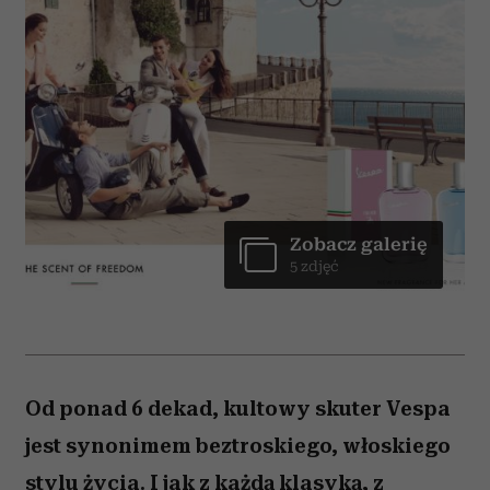
Zobacz galerię
5 zdjęć
Od ponad 6 dekad, kultowy skuter Vespa
jest synonimem beztroskiego, włoskiego
stylu życia. I jak z każdą klasyką, z