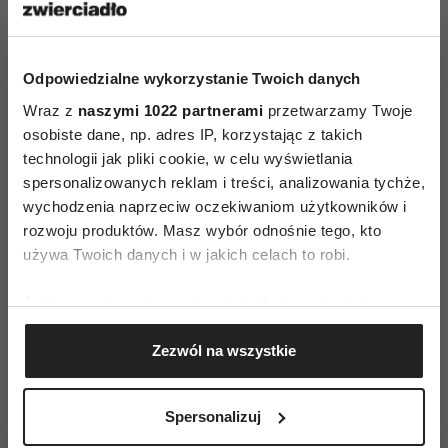
ozdobiony logo Vespa i uroczym motywem
skutera. Całość dopełnia motyw trójkolorowej
flagi w charakterystycznym włoskim smaku.
Odpowiedzialne wykorzystanie Twoich danych
Prasowa kampania reklamowa pięknie oddaje
Wraz z
naszymi 1022 partnerami
przetwarzamy Twoje
beztroski styl życia. Kadr na tle urokliwej
osobiste dane, np. adres IP, korzystając z takich
technologii jak pliki cookie, w celu wyświetlania
nadmorskiej włoskiej wsi, przedstawia pięknych,
spersonalizowanych reklam i treści, analizowania tychże,
zrelaksowanych, radosnych, żyjących chwilą
wychodzenia naprzeciw oczekiwaniom użytkowników i
młodych ludzi obok kolorowych skuterów.
rozwoju produktów. Masz wybór odnośnie tego, kto
Święto przyjaźni i wolności. Reklama zapachu dla
używa Twoich danych i w jakich celach to robi.
Niego, przedstawia trzech relaksujących się
Jeśli wyrazisz na to zgodę, chcielibyśmy również:
stylowych mężczyzn, prawdopodobnie
Gromadzić dane dotyczące Twojej lokalizacji
obserwujących mijające ich dziewczyny. Wersja
Zezwól na wszystkie
geograficznej z dokładnością nawet do kilku metrów
dla Niej przedstawia dwie wspaniałe, beztroskie,
Identyfikować Twoje urządzenie, aktywnie
modne dziewczyny w okularach
analizując charakteryzującego je zbiory danych
Spersonalizuj
przeciwsłonecznych siedzące na tylnym siodełku
(fingerprinting, czyli wirtualny odcisk palca)