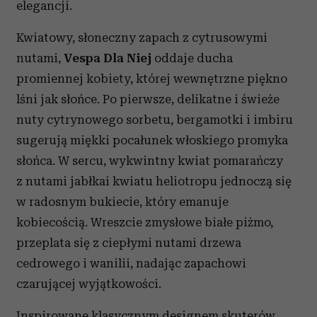
elegancji.
Kwiatowy, słoneczny zapach z cytrusowymi
nutami,
Vespa Dla Niej
oddaje ducha
promiennej kobiety, której wewnętrzne piękno
lśni jak słońce. Po pierwsze, delikatne i świeże
nuty cytrynowego sorbetu, bergamotki i imbiru
sugerują miękki pocałunek włoskiego promyka
słońca. W sercu, wykwintny kwiat pomarańczy
z nutami jabłkai kwiatu heliotropu jednoczą się
w radosnym bukiecie, który emanuje
kobiecością. Wreszcie zmysłowe białe piżmo,
przeplata się z ciepłymi nutami drzewa
cedrowego i wanilii, nadając zapachowi
czarującej wyjątkowości.
Inspirowane klasycznym designem skuterów