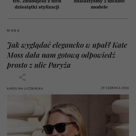
tce. Zbudujesz z nich
znalazłyśmy 3 idealne
dziesiątki stylizacji
modele
MODA
Jak wyglądać elegancko w upał? Kate
Moss dała nam gotową odpowiedź
prosto z ulic Paryża
29 CZERWCA 2026
KAROLINA LICZBIŃSKA