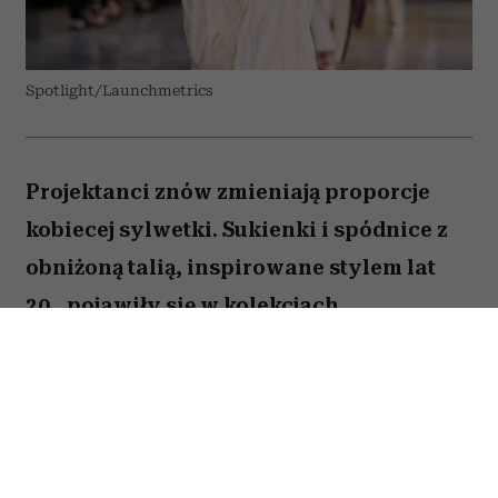
Spotlight/Launchmetrics
Projektanci znów zmieniają proporcje
kobiecej sylwetki. Sukienki i spódnice z
obniżoną talią, inspirowane stylem lat
20., pojawiły się w kolekcjach
największych domów mody i
zapowiadają się na jeden z
najważniejszych trendów jesieni 2026.