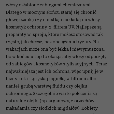
włosy osłabione zabiegami chemicznymi.
Dlatego w mocnym słońcu staraj się chronić
głowę czapką czy chustką i nakładaj na włosy
kosmetyk ochronny z filtrem UV. Najlepsze są
preparaty w spreju, które możesz stosować tak
często, jak chcesz, bez obciążania fryzury. Na
wakacjach może ona być lekka i niewymuszona,
bo w końcu urlop to okazja, aby włosy odpoczęły
od zabiegów i kosmetyków stylizacyjnych. Teraz
najważniejsza jest ich ochrona, więc upnij je w
luźny kok i spryskaj mgiełką z filtrami albo
nanieś grubą warstwę fluidu czy olejku
ochronnego. Szczególnie warte polecenia są
naturalne olejki (np. arganowy, z orzechów
makadamia czy słodkich migdałów). Kobiety