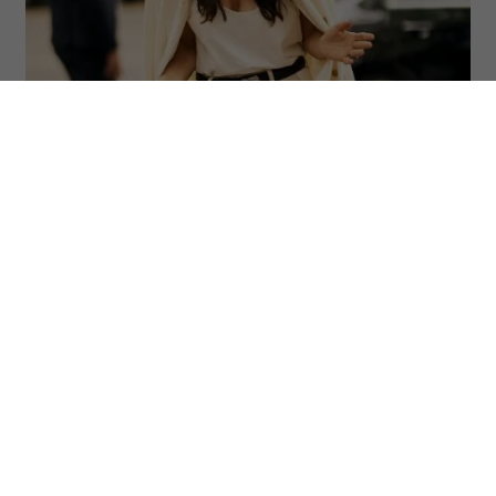
Spotlight/Launchmetrics
Dobrze skomponowana garderoba po 50-
tce nie musi być obszerna ani oparta
wyłącznie na zachowawczych fasonach.