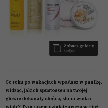
Zobacz galerię
8 zdjęć
Co roku po wakacjach wpadasz w panikę,
widząc, jakich spustoszeń na twojej
głowie dokonały słońce, słona woda i
wiatr? Tym razem działaj zawczasu – już