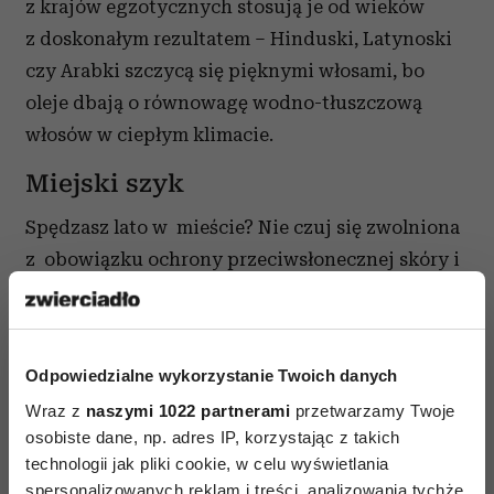
z krajów egzotycznych stosują je od wieków
z doskonałym rezultatem – Hinduski, Latynoski
czy Arabki szczycą się pięknymi włosami, bo
oleje dbają o równowagę wodno-tłuszczową
włosów w ciepłym klimacie.
Miejski szyk
Spędzasz lato w mieście? Nie czuj się zwolniona
z obowiązku ochrony przeciwsłonecznej skóry i
włosów. Do wysokiej temperatury i
promieniowania słonecznego dochodzą tutaj
jeszcze zanieczyszczenia środowiska (zwłaszcza
Odpowiedzialne wykorzystanie Twoich danych
powietrza i wody). Dlatego ochronne kosmetyki z
Wraz z
naszymi 1022 partnerami
przetwarzamy Twoje
UV i dobre preparaty regeneracyjne powinny być
osobiste dane, np. adres IP, korzystając z takich
podstawą letniej pielęgnacji także w domu.
technologii jak pliki cookie, w celu wyświetlania
spersonalizowanych reklam i treści, analizowania tychże,