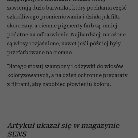
korzystasz z naszej witryny, udostępniamy partnerom
zawierają dużo barwnika, który pochłania część
społecznościowym, reklamowym i analitycznym.
szkodliwego promieniowania i działa jak filtr
Partnerzy mogą połączyć te informacje z innymi danymi
słoneczny, a ciemne pigmenty farb są mniej
otrzymanymi od Ciebie lub uzyskanymi podczas
korzystania z ich usług.
podatne na odbarwienie. Najbardziej narażone
są włosy rozjaśnione, nawet jeśli później były
przefarbowane na ciemno.
Dlatego stosuj szampony i odżywki do włosów
koloryzowanych, a na dzień ochronne preparaty
z filtrami, aby zapobiec płowieniu koloru.
Artykuł ukazał się w magazynie
SENS