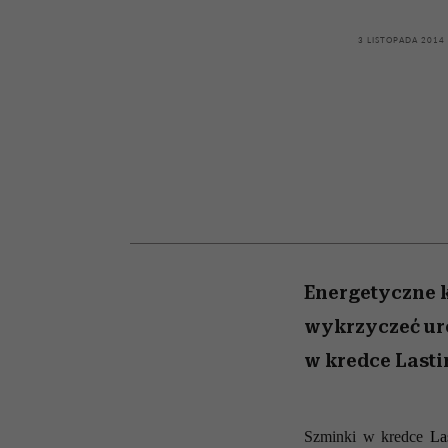
powinien znać odpowi
kawę z Kasią Miller”, s.
weterynarz”
odc. 7]
3 LISTOPADA 2014
Energetyczne k
wykrzyczeć ur
w kredce Lasti
Szminki w kredce
La