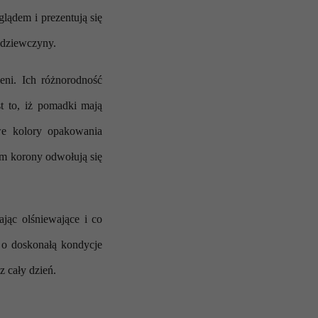
lądem i prezentują się
 dziewczyny.
eni. Ich różnorodność
t to, iż pomadki mają
we kolory opakowania
em korony odwołują się
jąc olśniewające i co
ą o doskonałą kondycje
 cały dzień.