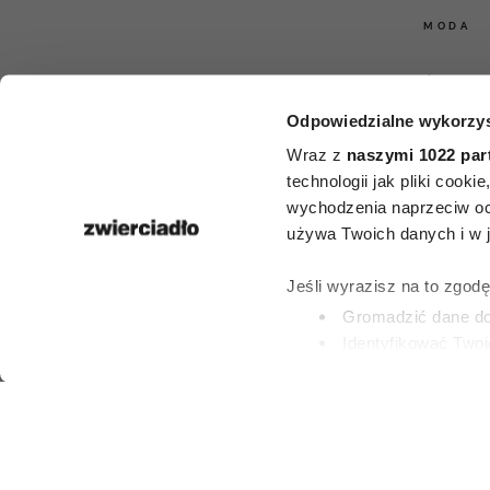
MODA
Francuzki i 
Odpowiedzialne wykorzys
noszą latem
Wraz z
naszymi 1022 par
takie jean
technologii jak pliki cook
wychodzenia naprzeciw oc
sieciówk
używa Twoich danych i w ja
znalazłyśmy 3
Jeśli wyrazisz na to zgod
Gromadzić dane dot
model
Identyfikować Twoj
(fingerprinting, czyli 
Dowiedz się więcej odnośn
PAULINA BRZOZO
preferencje w
sekcji szc
28 LIPCA 2026
dowolnej chwili.