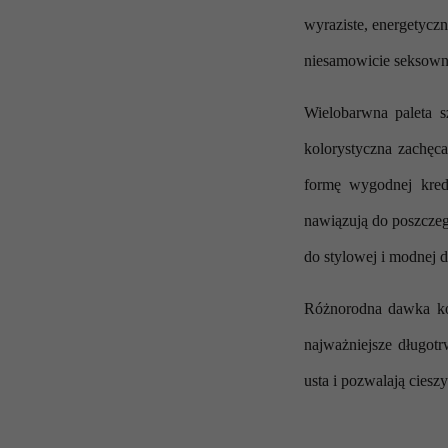
wyraziste, energetycz
niesamowicie seksowni
Wielobarwna paleta 
kolorystyczna zachęc
formę wygodnej kred
nawiązują do poszczeg
do stylowej i modnej
Różnorodna dawka kol
najważniejsze długotr
usta i pozwalają cies