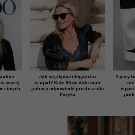
aulina
Jak wyglądać elegancko
3 pary b
 w szarej
w upał? Kate Moss dała nam
nie
or siwych
gotową odpowiedź prosto z ulic
wyprz
Paryża
prak