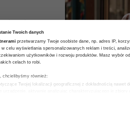
Włoszki
tanie Twoich danych
 tylko
tnerami
przetwarzamy Twoje osobiste dane, np. adres IP, korzys
sy. W
ie, w celu wyświetlania spersonalizowanych reklam i treści, anali
zekiwaniom użytkowników i rozwoju produktów. Masz wybór odn
ach
kich celach to robi.
 idealne
ę, chcielibyśmy również:
yczące Twojej lokalizacji geograficznej z dokładnością nawet d
e
e urządzenie, aktywnie analizując charakteryzującego je zbiory
wirtualny odcisk palca)
ie tego, jak Twoje osobiste dane są przetwarzane oraz ustaw w
WSKA
zegółów
. W Deklaracji plików cookie możesz zmienić lub wycof