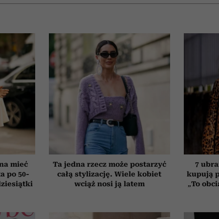
nna mieć
Ta jedna rzecz może postarzyć
7 ubra
a po 50-
całą stylizację. Wiele kobiet
kupują p
dziesiątki
wciąż nosi ją latem
„To obci