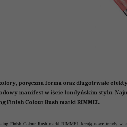
edź
 5,
przekraczają swoje granice
Wiemy, gdzie go kupić
Miller s. 5, odc. 6]
sezon jesień–zima 2
zaskakujący fawo
w seksie?
olory, poręczna forma oraz długotrwałe efekt
odowy manifest w iście londyńskim stylu. Naj
ng Finish Colour Rush marki RIMMEL.
sting Finish Colour Rush
marki RIMMEL kreują nowe trendy w szt