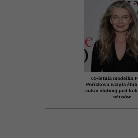
61-letnia modelka P
Porizkova wzięła ślub
sukni ślubnej pod kol
włosów