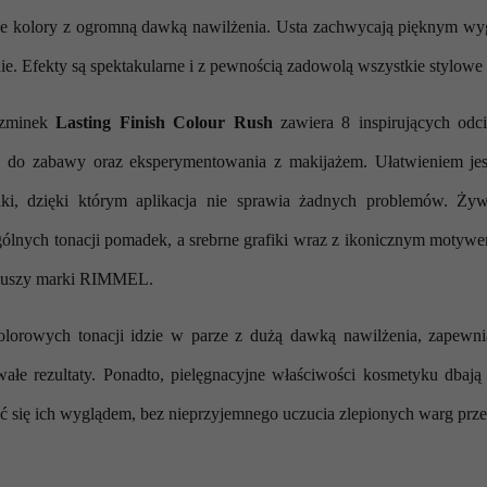
ne kolory z ogromną dawką nawilżenia. Usta zachwycają pięknym wyg
e. Efekty są spektakularne i z pewnością zadowolą wszystkie stylowe
szminek
Lasting Finish Colour Rush
zawiera 8 inspirujących odci
a do zabawy oraz eksperymentowania z makijażem. Ułatwieniem jes
ki, dzięki którym aplikacja nie sprawia żadnych problemów. Ży
ólnych tonacji pomadek, a srebrne grafiki wraz z ikonicznym motyw
 duszy marki RIMMEL.
orowych tonacji idzie w parze z dużą dawką nawilżenia, zapewnia
wałe rezultaty. Ponadto, pielęgnacyjne właściwości kosmetyku dbaj
zyć się ich wyglądem, bez nieprzyjemnego uczucia
zlepionych
warg przez