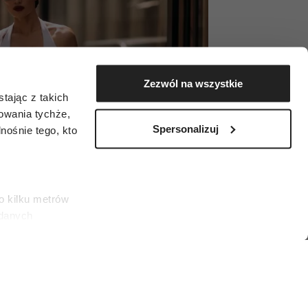
Zezwól na wszystkie
tając z takich
zowania tychże,
Spersonalizuj
ośnie tego, kto
o kilku metrów
 danych
łasne
ać swoją zgodę w