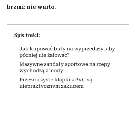
Getty Images/Isa Foltin
Niska cena potrafi skutecznie przekonać
do zakupu butów, które później przez
wiele miesięcy stoją w szafie. Stylistki
przed podejściem do kasy zadają sobie
kilka prostych pytań. W przypadku tych
trzech modeli odpowiedź zazwyczaj
brzmi: nie warto.