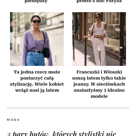
pieniędzy”
prosto z ulic Paryża
Ta jedna rzecz może
Francuzki i Włoszki
postarzyć całą
noszą latem tylko takie
stylizację. Wiele kobiet
jeansy. W sieciówkach
wciąż nosi ją latem
znalazłyśmy 3 idealne
modele
MODA
3 pary butów, których stylistki nie