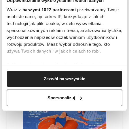
Odpowiedzialne wykorzystanie Twoich danych
Wraz z
naszymi 1022 partnerami
przetwarzamy Twoje
osobiste dane, np. adres IP, korzystając z takich
technologii jak pliki cookie, w celu wyświetlania
spersonalizowanych reklam i treści, analizowania tychże,
wychodzenia naprzeciw oczekiwaniom użytkowników i
AUTOPROMOCJA
rozwoju produktów. Masz wybór odnośnie tego, kto
używa Twoich danych i w jakich celach to robi.
Jeśli wyrazisz na to zgodę, chcielibyśmy również:
Gromadzić dane dotyczące Twojej lokalizacji
Zezwól na wszystkie
geograficznej z dokładnością nawet do kilku metrów
Identyfikować Twoje urządzenie, aktywnie
analizując charakteryzującego je zbiory danych
Spersonalizuj
(fingerprinting, czyli wirtualny odcisk palca)
Dowiedz się więcej odnośnie tego, jak Twoje osobiste
dane są przetwarzane oraz ustaw własne preferencje w
sekcji szczegółów
. W Deklaracji plików cookie możesz