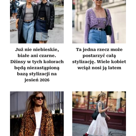
analizować ruch w naszej witrynie. Informacje o tym, jak
korzystasz z naszej witryny, udostępniamy partnerom
społecznościowym, reklamowym i analitycznym.
Partnerzy mogą połączyć te informacje z innymi danymi
otrzymanymi od Ciebie lub uzyskanymi podczas
korzystania z ich usług.
Już nie niebieskie,
Ta jedna rzecz może
białe ani czarne.
postarzyć całą
Dżinsy w tych kolorach
stylizację. Wiele kobiet
będą niezastąpioną
wciąż nosi ją latem
bazą stylizacji na
jesień 2026