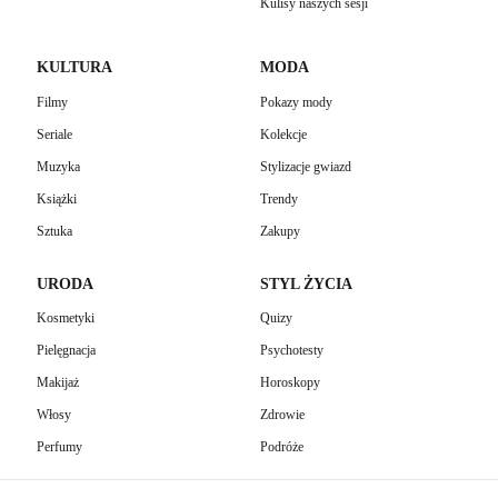
Kulisy naszych sesji
KULTURA
MODA
Filmy
Pokazy mody
Seriale
Kolekcje
Muzyka
Stylizacje gwiazd
Książki
Trendy
Sztuka
Zakupy
URODA
STYL ŻYCIA
Kosmetyki
Quizy
Pielęgnacja
Psychotesty
Makijaż
Horoskopy
Włosy
Zdrowie
Perfumy
Podróże