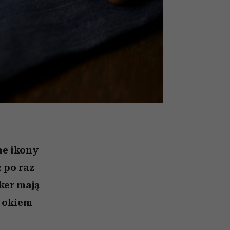
winę
najtrudniejszą próbę
ne ikony
 po raz
ker mają
 okiem