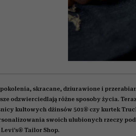
 5,
w
Raport Lyst ujawnił
Miller s. 5, odc. 6]
tysiące widzów
skuteczne
pamięć
uruchamia całą la
granicę
xie
najbardziej pożądane
podejrzeń
ubrania i marki sezonu
pokolenia, skracane, dziurawione i przerabia
sze odzwierciedlają różne sposoby życia. Teraz
nicy kultowych dżinsów 501® czy kurtek Truc
rsonalizowania swoich ulubionych rzeczy pod
 Levi’s® Tailor Shop.