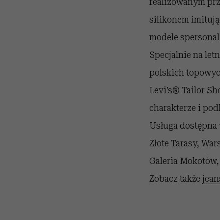
realizowanym prz
silikonem imituj
modele spersonal
Specjalnie na letn
polskich topowyc
Levi’s® Tailor Sh
charakterze i pod
Usługa dostępna 
Złote Tarasy, Wa
Galeria Mokotów
Zobacz także
jean