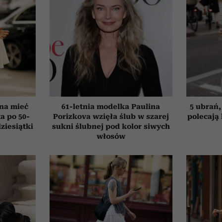
nna mieć
61-letnia modelka Paulina
5 ubrań,
a po 50-
Porizkova wzięła ślub w szarej
polecają
dziesiątki
sukni ślubnej pod kolor siwych
włosów