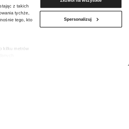
Zezwól na wszystkie
tając z takich
zowania tychże,
Spersonalizuj
ośnie tego, kto
o kilku metrów
 danych
łasne
ać swoją zgodę w
społecznościowe
dostępniamy
nformacje z