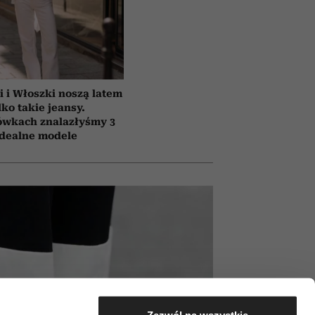
i i Włoszki noszą latem
lko takie jeansy.
ówkach znalazłyśmy 3
idealne modele