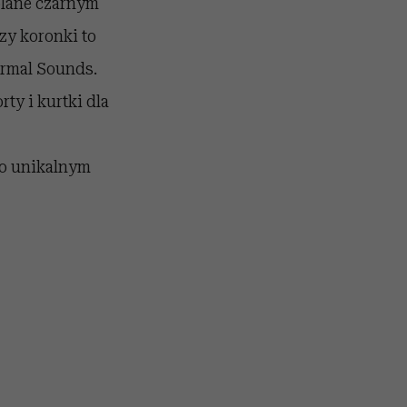
blane czarnym
zy koronki to
ormal Sounds.
ty i kurtki dla
 o unikalnym