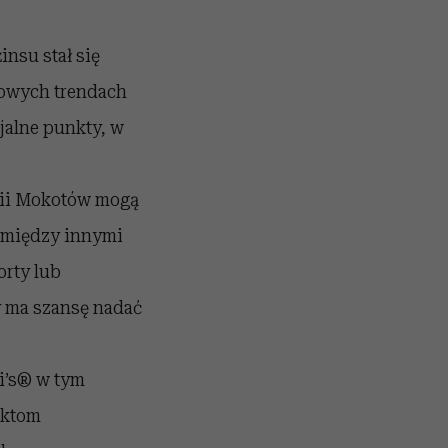
nsu stał się
mowych trendach
jalne punkty, w
rii Mokotów mogą
ą między innymi
orty lub
y ma szansę nadać
i’s® w tym
ektom