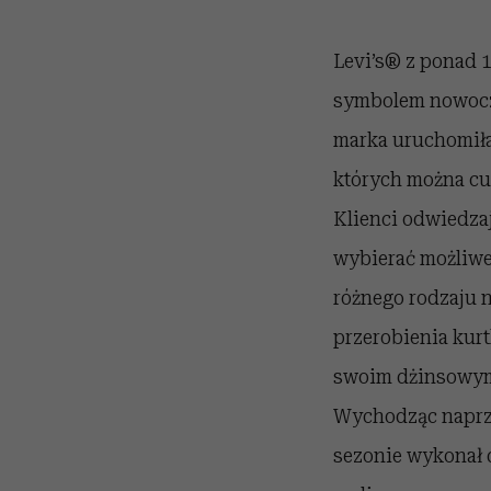
Levi’s® z ponad 1
symbolem nowocze
marka uruchomiła
których można cu
Klienci odwiedza
wybierać możliwe
różnego rodzaju n
przerobienia kur
swoim dżinsowym 
Wychodząc naprze
sezonie wykonał 