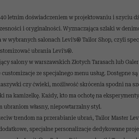
40 letnim doświadczeniem w projektowaniu i szyciu dżi
sności i oryginalności. Wyznaczająca szlaki w deni
 w wybranych salonach Levi’s® Tailor Shop, czyli spec
stomizować ubrania Levi’s®.
jący salony w warszawskich Złotych Tarasach lub Gale
 customizacje ze specjalnego menu usług. Dostępne s
aszywki czy ćwieki, możliwość skrócenia spodni na sz
tki na kamizelkę. Każdy, kto ma ochotę na eksperyment
ubraniom własny, niepowtarzalny styl.
ciw trendom na przerabianie ubrań, Tailor Master Lev
dodatkowe, specjalne personalizacje dedykowane proj