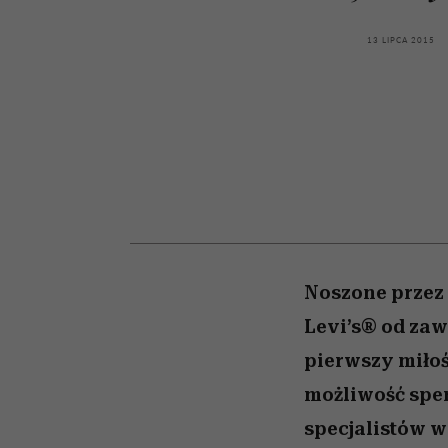
kawę z Kasią Miller”, s.
bez gierek i domysłó
cieszy się dużą
popularnością na Netfli
odc. 7]
13 LIPCA 2015
Noszone przez 
Levi’s® od zaw
pierwszy miłoś
możliwość spe
specjalistów w