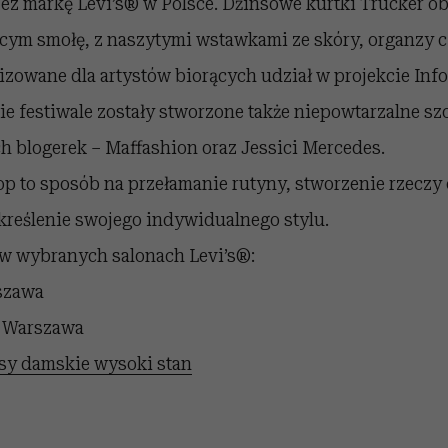
ez markę Levi’s® w Polsce. Dżinsowe kurtki Trucker o
ącym smołę, z naszytymi wstawkami ze skóry, organzy c
izowane dla artystów biorących udział w projekcie Inf
ie festiwale zostały stworzone także niepowtarzalne szor
h blogerek – Maffashion oraz Jessici Mercedes.
op to sposób na przełamanie rutyny, stworzenie rzeczy
kreślenie swojego indywidualnego stylu.
w wybranych salonach Levi’s®:
rszawa
, Warszawa
sy damskie wysoki stan