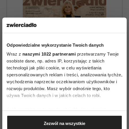
Odpowiedzialne wykorzystanie Twoich danych
Wraz z
naszymi 1022 partnerami
przetwarzamy Twoje
osobiste dane, np. adres IP, korzystając z takich
technologii jak pliki cookie, w celu wyświetlania
spersonalizowanych reklam i treści, analizowania tychże,
wychodzenia naprzeciw oczekiwaniom użytkowników i
rozwoju produktów. Masz wybór odnośnie tego, kto
używa Twoich danych i w jakich celach to robi.
ZAMÓW
Jeśli wyrazisz na to zgodę, chcielibyśmy również:
WYDANIE DRUKOWANE
Gromadzić dane dotyczące Twojej lokalizacji
Zezwól na wszystkie
geograficznej z dokładnością nawet do kilku metrów