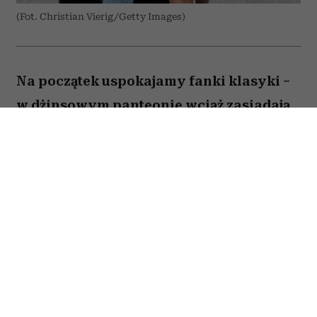
(Fot. Christian Vierig/Getty Images)
Na początek uspokajamy fanki klasyki –
w dżinsowym panteonie wciąż zasiadają
niebieskości i czernie, a latem także biele,
spierając się co najwyżej o szerokość
nogawki i wysokość stanu. Mają jednak
mocną konkurencję, która coraz śmielej
walczy o umoszczenie sobie miejsca tuż
obok starych wyjadaczy. Kawałek
denimowego tortu uszczknęły w tym
sezonie zarówno apetyczne beże i brązy