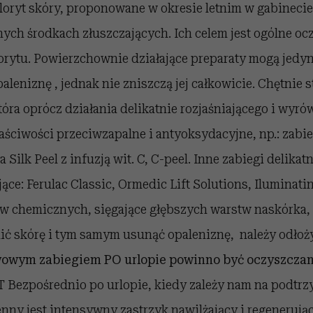
loryt skóry, proponowane w okresie letnim w gabinec
nych środkach złuszczających. Ich celem jest ogólne oc
rytu. Powierzchownie działające preparaty mogą jedyn
opaleniznę , jednak nie zniszczą jej całkowicie. Chętnie
 która oprócz działania delikatnie rozjaśniającego i wyr
aściwości przeciwzapalne i antyoksydacyjne, np.: zabieg
Silk Peel z infuzją wit. C, C-peel. Inne zabiegi delika
ące: Ferulac Classic, Ormedic Lift Solutions, Iluminatin
ów chemicznych, sięgające głębszych warstw naskórka,
ić skórę i tym samym usunąć opaleniznę, należy odłoż
wowym zabiegiem PO urlopie powinno być oczyszczan
 Bezpośrednio po urlopie, kiedy zależy nam na podtrz
nny jest intensywny zastrzyk nawilżający i regenerując