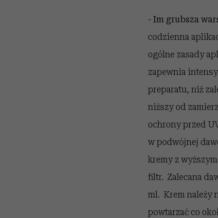
- Im grubsza war
codzienna aplikac
ogólne zasady apl
zapewnia intensy
preparatu, niż za
niższy od zamierz
ochrony przed UV.
w podwójnej dawc
kremy z wyższym 
filtr. Zalecana da
ml. Krem należy n
powtarzać co okoł