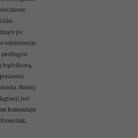
ąsteczkowe
kórka
żające po
owe odświeżenie
m peelingów
ę trądzikową,
 ponieważ
kórka. Należy
ęgnacji jest
atem komentuje
 Prończuk.