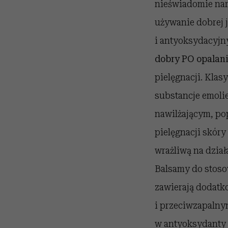
nieświadomie nar
używanie dobrej 
i antyoksydacyj
dobry PO opalani
pielęgnacji. Klas
substancje emoli
nawilżającym, pop
pielęgnacji skóry
wrażliwą na dział
Balsamy do stoso
zawierają dodatk
i przeciwzapalnym
w antyoksydanty t