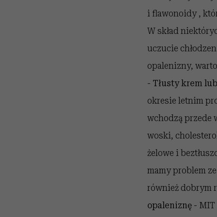
i flawonoidy , któ
W skład niektóry
uczucie chłodzeni
opalenizny, warto
- Tłusty krem lub
okresie letnim p
wchodzą przede ws
woski, cholestero
żelowe i beztłusz
mamy problem ze 
również dobrym 
opaleniznę -
MIT 