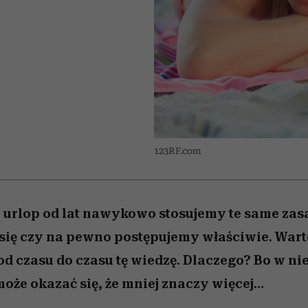
nice
edź
 5,
Wiemy, gdzie go kupić
zaskakujący faworyt
Miller s. 5, odc. 6]
sezon jesień–zima 2
123RF.com
 urlop od lat nawykowo stosujemy te same zas
się czy na pewno postępujemy właściwie. Wart
d czasu do czasu tę wiedzę. Dlaczego? Bo w ni
że okazać się, że mniej znaczy więcej…