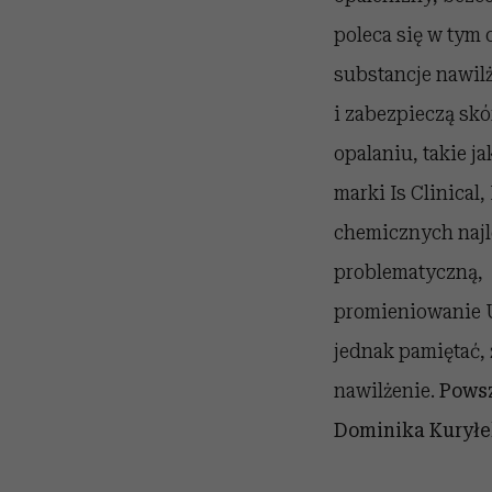
poleca się w tym
substancje nawilż
i zabezpieczą skó
opalaniu, takie j
marki Is Clinical
chemicznych najle
problematyczną, 
promieniowanie 
jednak pamiętać, 
nawilżenie.
Powsz
Dominika Kuryłek