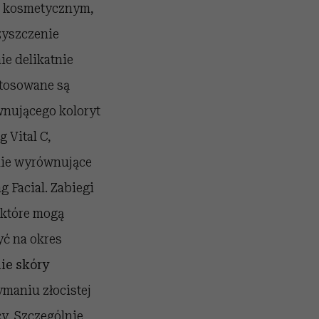
ie kosmetycznym,
zyszczenie
ie delikatnie
 stosowane są
ównującego koloryt
 Vital C,
tnie wyrównujące
g Facial. Zabiegi
 które mogą
yć na okres
ie skóry
ymaniu złocistej
y. Szczególnie