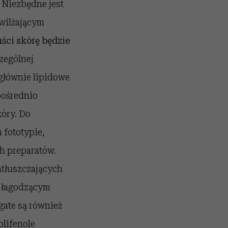
 Niezbędne jest
wilżającym
ści skórę będzie
zególnej
 głównie lipidowe
pośrednio
kóry. Do
 fototypie,
ch preparatów.
atłuszczających
u łagodzącym
ogate są również
olifenole