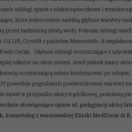
 czasie zabiegi oparte o niskocząsteczkowe i wysokocz
ające, które jednocześnie nawilżą głębsze warstwy nas
rę przed nadmierną utratą wody. Polecam zabiegi nawil
ak: O2 Lift, Cryolift z pakietem Mesoestetic, Kompleks
, Fresh Caviar. Głębsze zabiegi oczyszczające z użycie
piej odłożyć na okres jesieni. Jeżeli jednak mamy skór
kurację oczyszczającą należy kontynuować po urlopie,
UV powoduje pogrubienie powierzchownej warstwy nas
że nawet w przypadku skóry trądzikowej, podstawą piel
echnie obowiązujące opinie nt. pielęgnacji skóry l
, kosmetolog z warszawskiej Kliniki MediDerm dr R.