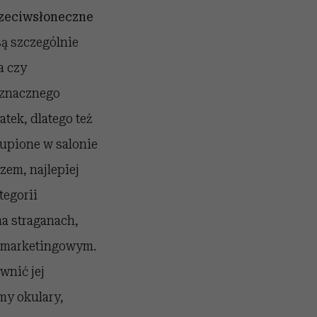
rzeciwsłoneczne
ą szczególnie
a czy
o znacznego
tek, dlatego też
kupione w salonie
em, najlepiej
tegorii
a straganach,
m marketingowym.
wnić jej
my okulary,