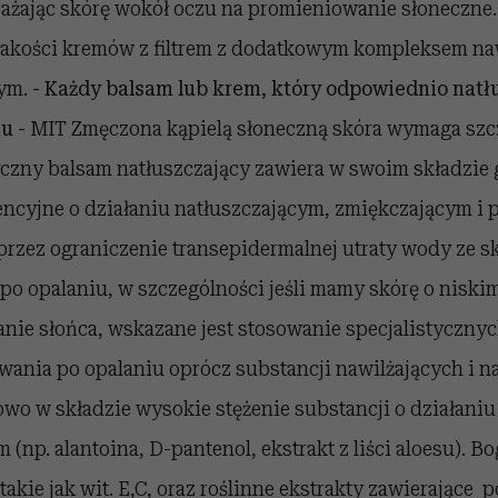
ażając skórę wokół oczu na promieniowanie słoneczne.
jakości kremów z filtrem z dodatkowym kompleksem na
nym.
- Każdy balsam lub krem, który odpowiednio natłu
u -
MIT Zmęczona kąpielą słoneczną skóra wymaga szc
yczny balsam natłuszczający zawiera w swoim składzie
encyjne o działaniu natłuszczającym, zmiękczającym i 
rzez ograniczenie transepidermalnej utraty wody ze s
 po opalaniu, w szczególności jeśli mamy skórę o niskim
anie słońca, wskazane jest stosowanie specjalistyczny
wania po opalaniu oprócz substancji nawilżających i n
owo w składzie wysokie stężenie substancji o działani
 (np. alantoina, D-pantenol, ekstrakt z liści aloesu). B
akie jak wit. E,C, oraz roślinne ekstrakty zawierające p