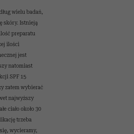
ług wielu badań,
 skóry. Istnieją
ilość preparatu
j ilości
ecznej jest
kszy natomiast
kcji SPF 15
ży zatem wybierać
awet najwyższy
ałe ciało około 30
ikację trzeba
się, wycieramy,