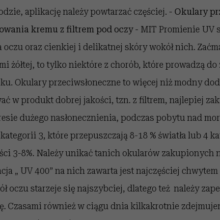
zie, aplikację należy powtarzać częściej.
- Okulary p
sowania kremu z filtrem pod oczy -
MIT Promienie UV s
 oczu oraz cienkiej i delikatnej skóry wokół nich. Zaćm
i żółtej, to tylko niektóre z chorób, które prowadzą d
ku. Okulary przeciwsłoneczne to więcej niż modny doda
ć w produkt dobrej jakości, tzn. z filtrem, najlepiej za
esie dużego nasłonecznienia, podczas pobytu nad morz
kategorii 3, które przepuszczają 8-18 % światła lub 4 ka
ści 3-8%. Należy unikać tanich okularów zakupionych n
cja „ UV 400” na nich zawarta jest najczęściej chwyte
ł oczu starzeje się najszybciej, dlatego też należy zape
. Czasami również w ciągu dnia kilkakrotnie zdejmuje