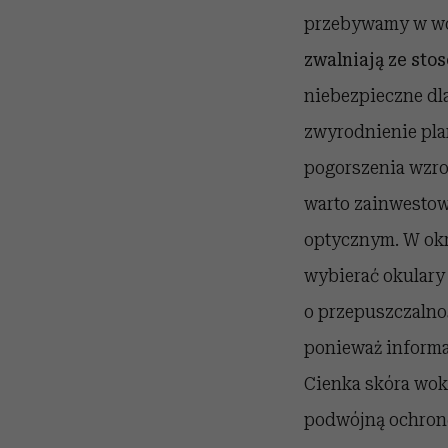
przebywamy w wod
zwalniają ze sto
niebezpieczne dla
zwyrodnienie plam
pogorszenia wzro
warto zainwestowa
optycznym. W okr
wybierać okulary 
o przepuszczalno
ponieważ informa
Cienka skóra wokó
podwójną ochronę