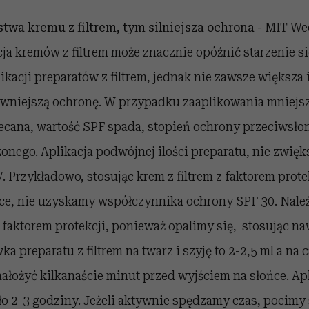
stwa kremu z filtrem, tym silniejsza ochrona -
MIT Wed
ja kremów z filtrem może znacznie opóźnić starzenie się
ikacji preparatów z filtrem, jednak nie zawsze większa 
wniejszą ochronę. W przypadku zaaplikowania mniejsze
lecana, wartość SPF spada, stopień ochrony przeciwsłon
onego. Aplikacja podwójnej ilości preparatu, nie zwię
 Przykładowo, stosując krem z filtrem z faktorem prote
e, nie uzyskamy współczynnika ochrony SPF 30. Nale
faktorem protekcji, ponieważ opalimy się, stosując n
wka preparatu z filtrem na twarz i szyję to 2-2,5 ml a na c
ałożyć kilkanaście minut przed wyjściem na słońce. Apl
o 2-3 godziny. Jeżeli aktywnie spędzamy czas, pocimy 