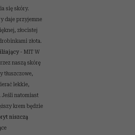
a się skóry.
ry daje przyjemne
ęknej, złocistej
drobinkami złota.
ilżający -
MIT W
rzez naszą skórę
y tłuszczowe,
erać lekkie,
 Jeśli natomiast
ęższy krem będzie
ryt niszczą
ące