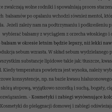
re zwalczają wolne rodniki i spowalniają proces starzeni
ch balsamów po opalaniu wchodzi również mentol, któ
a. Jeżeli zależy nam na podtrzymaniu i podkreśleniu pi
 wybierać balsamy z wyciągiem z orzecha włoskiego i 
 balsam w okresie letnim będzie lepszy, niż lekki naw
rodukcja sebum wzrasta. W skład sebum wydzielanego p
zystkim substancje lipidowe takie jak: tłuszcze, kwas
l. Kiedy temperatura powietrza jest wysoka, należy wybi
czowe konsystencje, np. na bazie kwasu hialuronowego.
skórą atopową, wyjątkowo szorstką i suchą, bogaty, ci
rozwiązaniem.
- Kosmetyki i zabiegi wyrównujące kolo
Kosmetyki do pielęgnacji domowej i zabiegi odświeżaj