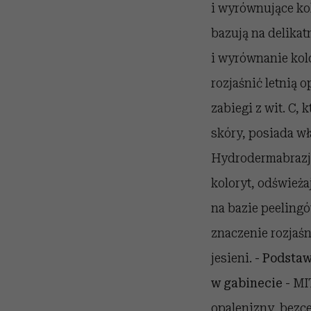
i wyrównujące ko
bazują na delikat
i wyrównanie kolo
rozjaśnić letnią 
zabiegi z wit. C,
skóry, posiada wł
Hydrodermabrazja 
koloryt, odświeżaj
na bazie peeling
znaczenie rozjaśn
jesieni.
- Podsta
w gabinecie -
MIT
opalenizny, bezce