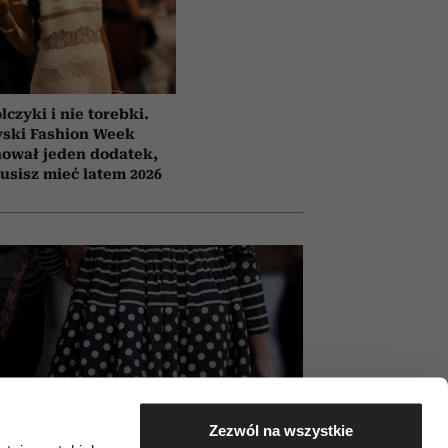
lczyki i nie torebki.
yski Fashion Week
ował jeden dodatek,
usisz mieć latem 2026
Zezwól na wszystkie