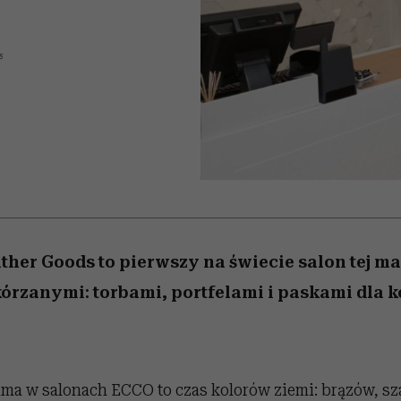
 5,
relację z pieniędzmi
Raport Lyst ujawnił
Miller s. 5, odc. 6]
skuteczne
emocje sięgają ze
sposoby
najbardziej pożądane
ubrania i marki sezonu
5
ther Goods to pierwszy na świecie salon tej ma
órzanymi: torbami, portfelami i paskami dla ko
ima w salonach ECCO to czas kolorów ziemi: brązów, sz