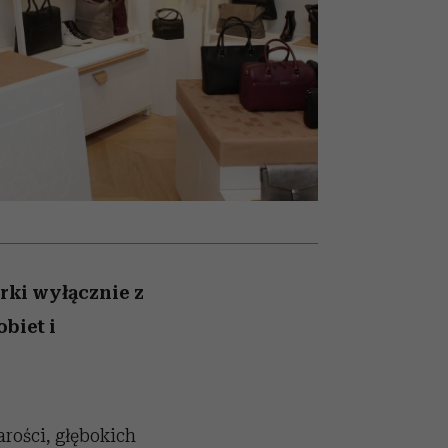
nitu
bez gierek i domysłów
rki wyłącznie z
biet i
arości, głębokich