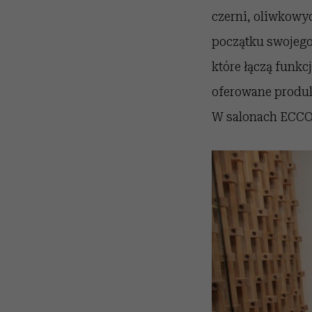
czerni, oliwkowych
początku swojego 
które łączą funk
oferowane produk
W salonach ECCO d