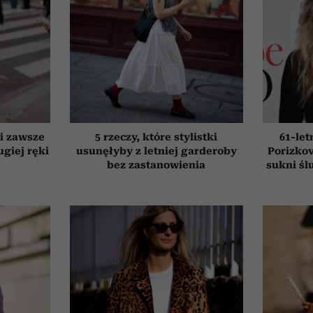
ki zawsze
5 rzeczy, które stylistki
61-le
giej ręki
usunęłyby z letniej garderoby
Porizkov
bez zastanowienia
sukni śl