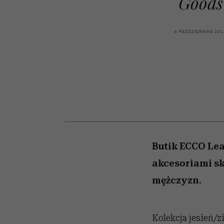
Goods
kawę z Kasią Miller”, s.
odc. 7]
6 PAŹDZIERNIKA 201
Butik ECCO Lea
akcesoriami sk
mężczyzn.
Kolekcja jesień/z