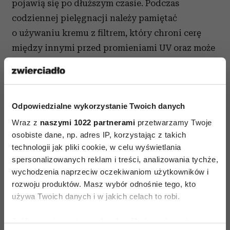
pojawią się po dłuższym czasie. Podczas
codziennej pielęgnacji należy pamiętać
o używaniu kremu z filtrem, który chroni cerę
między innymi przed promieniami UV oraz może
zabezpieczyć ją również przed światłem HEV.
- Aby zapobiec przedwczesnemu starzeniu się
skóry, oprócz kremu z filtrem, możemy
Odpowiedzialne wykorzystanie Twoich danych
dodatkowo użyć specjalistycznego serum.
Wraz z
naszymi 1022 partnerami
przetwarzamy Twoje
Przykładowo preparat Luminesce zawiera
osobiste dane, np. adres IP, korzystając z takich
opatentowaną, formułę wywodzącą się
technologii jak pliki cookie, w celu wyświetlania
spersonalizowanych reklam i treści, analizowania tychże,
z dorosłych komórek macierzystych, co jest
wychodzenia naprzeciw oczekiwaniom użytkowników i
przełomem, jeśli chodzi o medycynę anty-agnin.
rozwoju produktów. Masz wybór odnośnie tego, kto
Zawiera dodatkowo ponad 200 najważniejszych
używa Twoich danych i w jakich celach to robi.
czynników wzrostu, dzięki którym wyrównuje
się poziom białek odpowiedzialnych za młody
Jeśli wyrazisz na to zgodę, chcielibyśmy również: