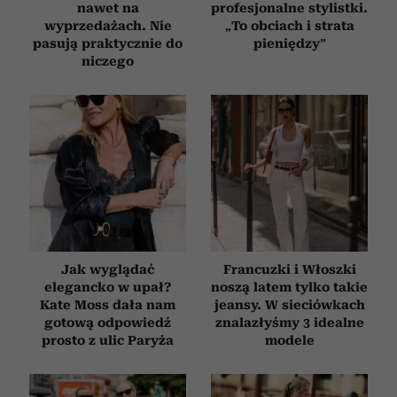
nawet na
profesjonalne stylistki.
wyprzedażach. Nie
„To obciach i strata
pasują praktycznie do
pieniędzy”
niczego
Jak wyglądać
Francuzki i Włoszki
elegancko w upał?
noszą latem tylko takie
Kate Moss dała nam
jeansy. W sieciówkach
gotową odpowiedź
znalazłyśmy 3 idealne
prosto z ulic Paryża
modele