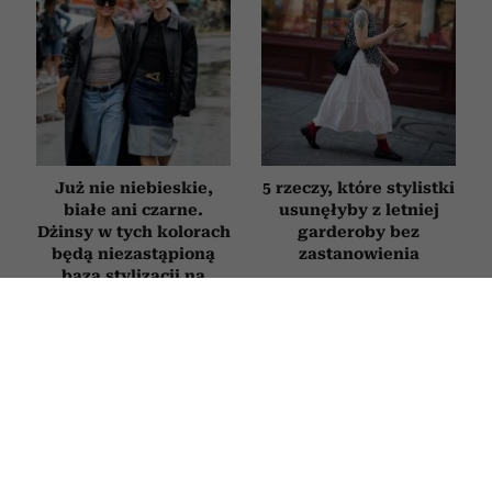
Już nie niebieskie,
5 rzeczy, które stylistki
białe ani czarne.
usunęłyby z letniej
Dżinsy w tych kolorach
garderoby bez
będą niezastąpioną
zastanowienia
bazą stylizacji na
jesień 2026
MODA
5 ubrań, które stylistki zawsze
polecają kupować z drugiej ręki