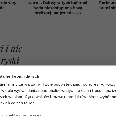
arderoby
czarne. Dżinsy w tych kolorach
Porizkov
nia
będą niezastąpioną bazą
sukni śl
stylizacji na jesień 2026
i i nie
tanie Twoich danych
aryski
tnerami
przetwarzamy Twoje osobiste dane, np. adres IP, korzys
Week
ie, w celu wyświetlania spersonalizowanych reklam i treści, anali
zekiwaniom użytkowników i rozwoju produktów. Masz wybór odn
 jeden
kich celach to robi.
ę, chcielibyśmy również: