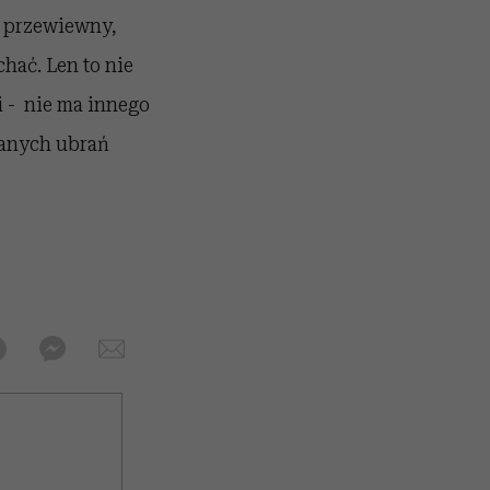
o przewiewny,
hać. Len to nie
i - nie ma innego
nianych ubrań