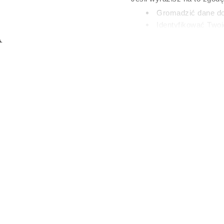
dodatek, któr
Gromadzić dane dot
mieć late
Identyfikować Twoj
(fingerprinting, czyli 
Dowiedz się więcej odnośn
PAULINA BRZOZO
preferencje w
sekcji szc
15 LIPCA 2026
dowolnej chwili.
Wykorzystujemy pliki cook
i analizować ruch w naszej
partnerom społecznościow
innymi danymi otrzymanymi
Na zdjęciach 
spektakularne
niepozorny do
praktyczny.