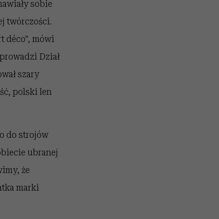
mawiały sobie
j twórczości.
rt déco”, mówi
 prowadzi Dział
wał szary
ść, polski len
to do strojów
obiecie ubranej
wimy, że
ntka marki