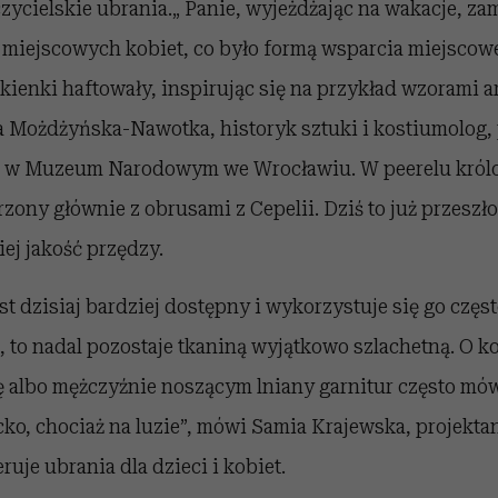
zycielskie ubrania.„ Panie, wyjeżdżając na wakacje, za
 miejscowych kobiet, co było formą wsparcia miejscowe
kienki haftowały, inspirując się na przykład wzorami a
a Możdżyńska-Nawotka, historyk sztuki i kostiumolog,
w w Muzeum Narodowym we Wrocławiu. W peerelu królo
rzony głównie z obrusami z Cepelii. Dziś to już przeszło
ej jakość przędzy.
est dzisiaj bardziej dostępny i wykorzystuje się go częs
 to nadal pozostaje tkaniną wyjątkowo szlachetną. O k
ę albo mężczyźnie noszącym lniany garnitur często mó
ko, chociaż na luzie”, mówi Samia Krajewska, projekta
ruje ubrania dla dzieci i kobiet.