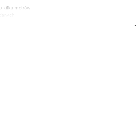
o kilku metrów
 danych
łasne
ać swoją zgodę w
społecznościowe
dostępniamy
nformacje z
 nie tylko
ęgali po
wyjątkowo