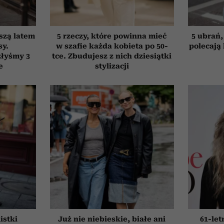
szą latem
5 rzeczy, które powinna mieć
5 ubrań,
sy.
w szafie każda kobieta po 50-
polecają
złyśmy 3
tce. Zbudujesz z nich dziesiątki
e
stylizacji
listki
Już nie niebieskie, białe ani
61-le