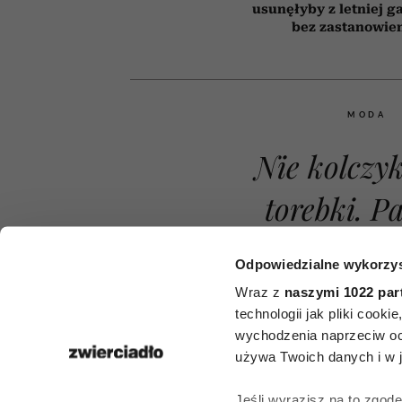
usunęłyby z letniej g
bez zastanowie
MODA
Nie kolczyk
Odpowiedzialne wykorzys
torebki. P
Wraz z
naszymi 1022 par
Fashion 
technologii jak pliki cook
wychodzenia naprzeciw oc
zdominował
używa Twoich danych i w ja
Jeśli wyrazisz na to zgod