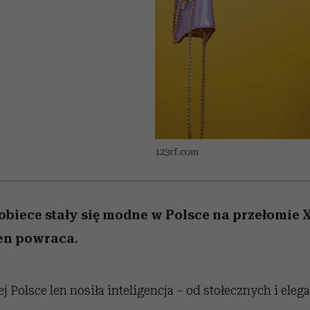
 5,
osób, które biorą na siebie za
powinien znać odpowiedź
Wiemy, gdzie go kupić
Miller s. 5, odc. 6]
sezon jesień–zima 2
mężczyzna jest mn
dużo
reaktywny”
123rf.com
kobiece stały się modne w Polsce na przełomie 
en powraca.
Polsce len nosiła inteligencja – od stołecznych i eleg