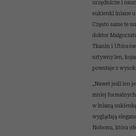
urzędnicze i nauc
sukienki lniane u
Często same te su
doktor Małgorzat
Tkanin i Ubioró
sztywny len, koja
powstaje z wysoki
„Nawet jeśli len j
mniej formalnych,
w lnianą sukienk
wyglądają eleganc
Nobonu, która ofe