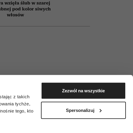
a wzięła ślub w szarej
ubnej pod kolor siwych
włosów
Zezwól na wszystkie
tając z takich
zowania tychże,
Spersonalizuj
ośnie tego, kto