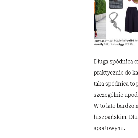
Długa spódnica cz
praktycznie do k
taka spódnica to
szczególnie upodo
W to lato bardzo 
hiszpańskim. Dług
sportowymi.