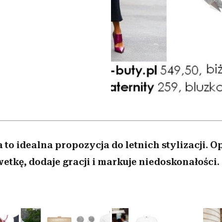
nice
edź
 5,
Wiemy, gdzie go kupić
zaskakujący faworyt
Miller s. 5, odc. 6]
sezon jesień–zima 2
 to idealna propozycja do letnich stylizacji. O
tkę, dodaje gracji i markuje niedoskonałości.