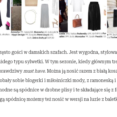
ęsto gości w damskich szafach. Jest wygodna, stylowa 
ażdego typu sylwetki. W tym sezonie, kiedy głównym tr
 prawdziwy
must have
. Można ją nosić razem z białą kos
bały sobie blogerki i miłośniczki mody, z ramoneską i
modne są spódnice w drobne plisy i te składające się z f
ą spódnicę możemy też nosić w wersji na luzie z balet