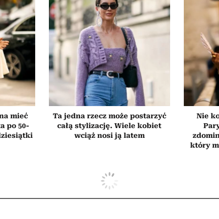
nna mieć
Ta jedna rzecz może postarzyć
Nie ko
a po 50-
całą stylizację. Wiele kobiet
Par
dziesiątki
wciąż nosi ją latem
zdomin
który m
 stylistki