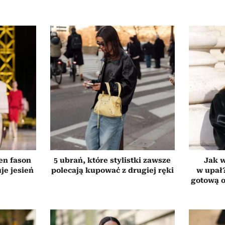
Ten fason
5 ubrań, które stylistki zawsze
Jak 
je jesień
polecają kupować z drugiej ręki
w upał
gotową o