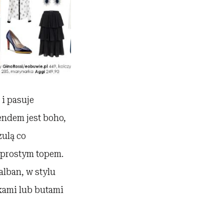
i pasuje
endem jest boho,
zulą co
 prostym topem.
alban, w stylu
kami lub butami