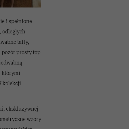
ie i spełnione
, odległych
dwabne tafty,
 pozór prosty top
 jedwabną
, którymi
 kolekcji
ni, ekskluzywnej
geometryczne wzory