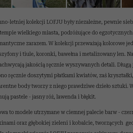
no-letniej kolekcji LOFJU były niezależne, pewnie sieb
 tempie wielkiego miasta, podróżujące do egzotycznych
romantyczne zarazem. W kolekcji przeważają kolorowe je
yfony i tiule, koronki, bawełna i metalizowany len. Na
zachwycają jakością ręcznie wyszywanych detali. Długą
o ręcznie doszytymi płatkami kwiatów, zaś kryształki
rentne body tworzy z niego prawdziwe dzieło sztuki. W
ją pastele - jasny róż, lawenda i błękit.
owa to modele utrzymane w ciemnej palecie barw - czer
ekinami oraz głębokiej zieleni i kobalcie, tworzących 