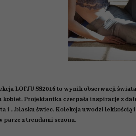
 5,
la
Miller s. 5, odc. 6]
skuteczne
relację z pienięd
Raport Lyst ujaw
sposoby
najbardziej pożąd
ubrania i marki se
kcja LOFJU SS2016 to wynik obserwacji świat
kobiet. Projektantka czerpała inspiracje z dal
a i …blasku świec. Kolekcja uwodzi lekkością
w parze z trendami sezonu.