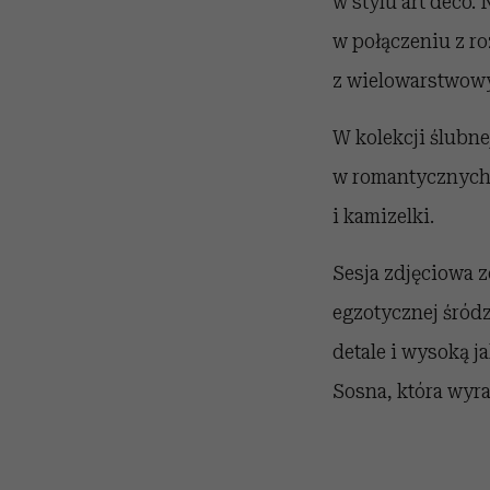
w stylu art deco
w połączeniu z r
z wielowarstwowy
W kolekcji ślubne
w romantycznych 
i kamizelki.
Sesja zdjęciowa 
egzotycznej śród
detale i wysoką j
Sosna, która wyra