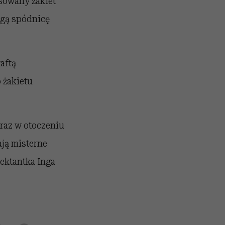
sowany żakiet
ugą spódnicę
aftą
 żakietu
raz w otoczeniu
ją misterne
jektantka Inga