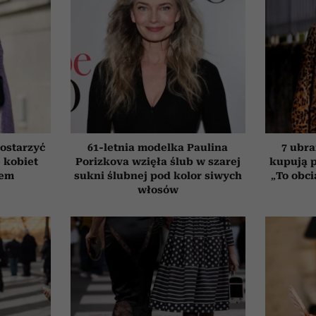
ostarzyć
61-letnia modelka Paulina
7 ubra
e kobiet
Porizkova wzięła ślub w szarej
kupują p
tem
sukni ślubnej pod kolor siwych
„To obci
włosów