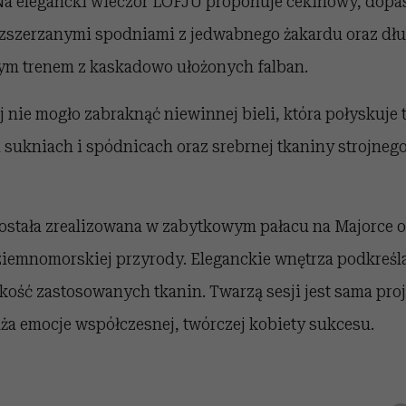
. Na elegancki wieczór LOFJU proponuje cekinowy, dopa
ozszerzanymi spodniami z jedwabnego żakardu oraz dł
m trenem z kaskadowo ułożonych falban.
j nie mogło zabraknąć niewinnej bieli, która połyskuje t
sukniach i spódnicach oraz srebrnej tkaniny strojnego
została zrealizowana w zabytkowym pałacu na Majorce o
ziemnomorskiej przyrody. Eleganckie wnętrza podkreśla
akość zastosowanych tkanin. Twarzą sesji jest sama pro
ża emocje współczesnej, twórczej kobiety sukcesu.