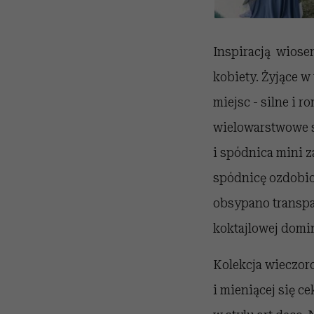
Inspiracją wiosen
kobiety. Żyjące w
miejsc - silne i 
wielowarstwowe sz
i spódnica mini 
spódnicę ozdobion
obsypano transpa
koktajlowej dominu
Kolekcja wieczor
i mieniącej się c