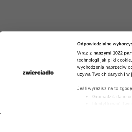
MODA
Odpowiedzialne wykorzys
5 ubrań, które
Wraz z
naszymi 1022 par
technologii jak pliki cook
zawsze pol
wychodzenia naprzeciw oc
używa Twoich danych i w ja
kupować z dru
Jeśli wyrazisz na to zgod
Gromadzić dane dot
Identyfikować Twoj
PAULINA BRZOZO
(fingerprinting, czyli 
23 LIPCA 2026
Dowiedz się więcej odnośn
preferencje w
sekcji szc