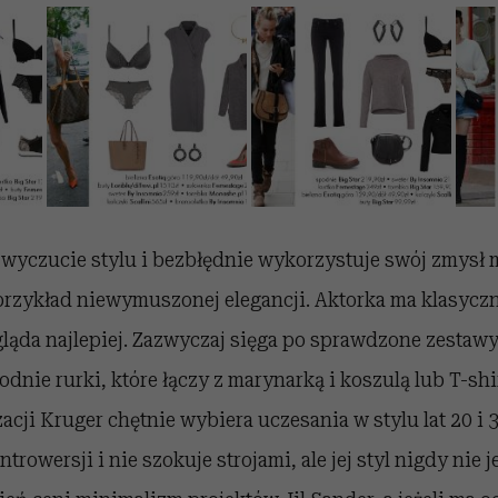
wyczucie stylu i bezbłędnie wykorzystuje swój zmysł 
 przykład niewymuszonej elegancji. Aktorka ma klasycz
ląda najlepiej. Zazwyczaj sięga po sprawdzone zestawy
odnie rurki, które łączy z marynarką i koszulą lub T-shi
zacji Kruger chętnie wybiera uczesania w stylu lat 20 i 
rowersji i nie szokuje strojami, ale jej styl nigdy nie 