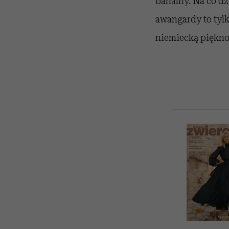
banalny. Na co dz
awangardy to tylk
niemiecką piękno