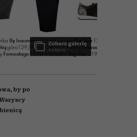
trafiła do grona
najpopularniejszych seriali
Netflixa
Zobacz galerię
4 zdjęcia
owa, by po
. Wszyscy
ubienicą