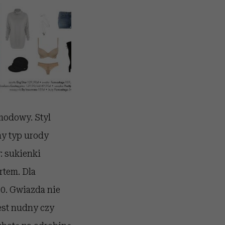
modowy. Styl
ny typ urody
: sukienki
rtem. Dla
30. Gwiazda nie
jest nudny czy