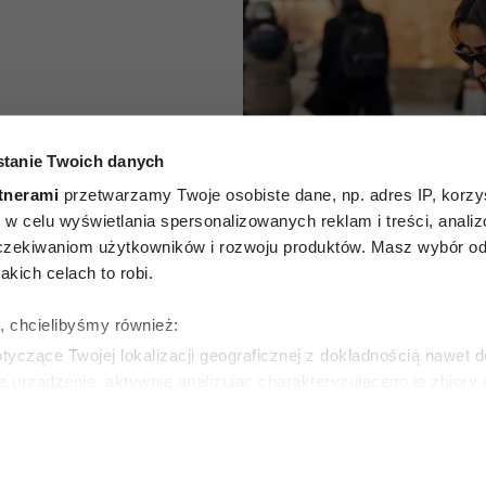
tanie Twoich danych
 stylistki
tnerami
przetwarzamy Twoje osobiste dane, np. adres IP, korzys
ie, w celu wyświetlania spersonalizowanych reklam i treści, anali
ecają
zekiwaniom użytkowników i rozwoju produktów. Masz wybór odn
kich celach to robi.
giej ręki
ę, chcielibyśmy również:
yczące Twojej lokalizacji geograficznej z dokładnością nawet d
e urządzenie, aktywnie analizując charakteryzującego je zbiory
WSKA
wirtualny odcisk palca)
ie tego, jak Twoje osobiste dane są przetwarzane oraz ustaw w
zegółów
. W Deklaracji plików cookie możesz zmienić lub wycof