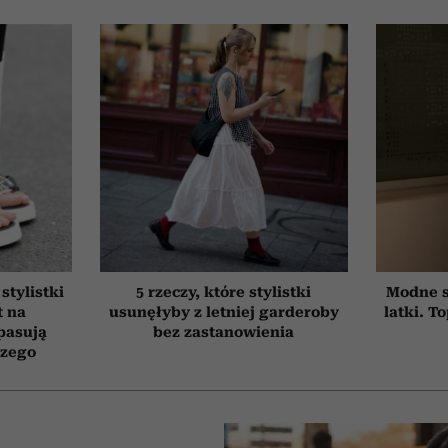
stylistki
5 rzeczy, które stylistki
Modne s
t na
usunęłyby z letniej garderoby
latki. T
pasują
bez zastanowienia
czego