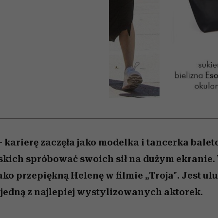
 5,
najtrudniejszą próbę
Raport Lyst ujawnił
Miller s. 5, odc. 6]
skuteczne
granicę
rozczarowują
najbardziej pożądane
ubrania i marki sezonu
 karierę zaczęła jako modelka i tancerka balet
skich spróbować swoich sił na dużym ekranie
ko przepiękną Helenę w filmie „Troja". Jest ul
 jedną z najlepiej wystylizowanych aktorek.