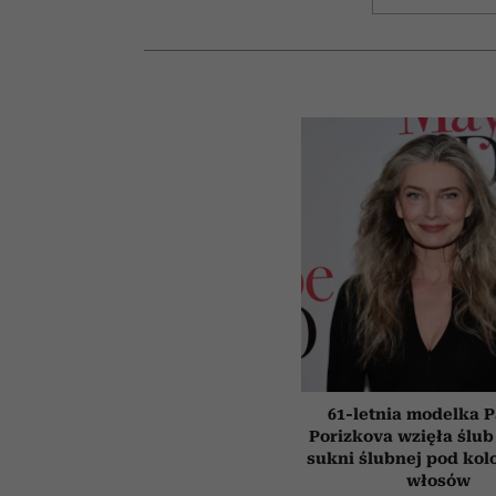
61-letnia modelka P
Porizkova wzięła ślub
sukni ślubnej pod kol
włosów