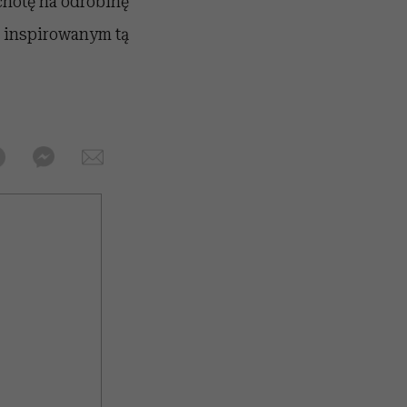
ochotę na odrobinę
m inspirowanym tą