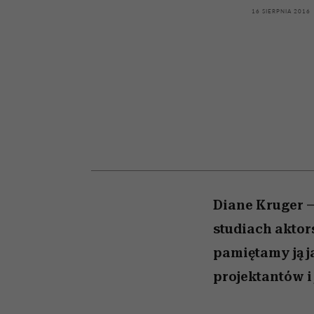
kawę z Kasią Miller”, s.
tysiące widzów
pamięć
16 SIERPNIA 2016
odc. 7]
Diane Kruger —
studiach aktor
pamiętamy ją ja
projektantów i