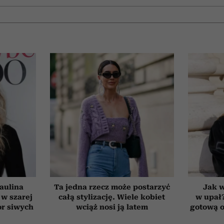
aulina
Ta jedna rzecz może postarzyć
Jak 
 w szarej
całą stylizację. Wiele kobiet
w upał
or siwych
wciąż nosi ją latem
gotową o