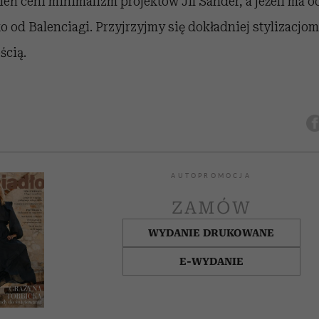
ień ceni minimalizm projektów Jil Sander, a jeżeli ma 
o od Balenciagi. Przyjrzyjmy się dokładniej stylizacjo
ścią.
AUTOPROMOCJA
ZAMÓW
WYDANIE DRUKOWANE
E-WYDANIE