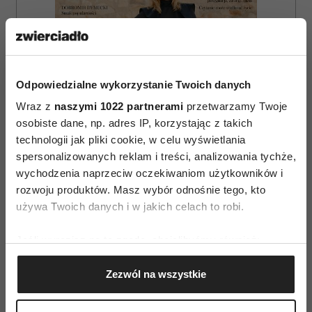
Odpowiedzialne wykorzystanie Twoich danych
Wraz z
naszymi 1022 partnerami
przetwarzamy Twoje
osobiste dane, np. adres IP, korzystając z takich
technologii jak pliki cookie, w celu wyświetlania
spersonalizowanych reklam i treści, analizowania tychże,
wychodzenia naprzeciw oczekiwaniom użytkowników i
rozwoju produktów. Masz wybór odnośnie tego, kto
używa Twoich danych i w jakich celach to robi.
ZAMÓW
Jeśli wyrazisz na to zgodę, chcielibyśmy również:
WYDANIE DRUKOWANE
Gromadzić dane dotyczące Twojej lokalizacji
Zezwól na wszystkie
geograficznej z dokładnością nawet do kilku metrów
E-WYDANIE
Identyfikować Twoje urządzenie, aktywnie
analizując charakteryzującego je zbiory danych