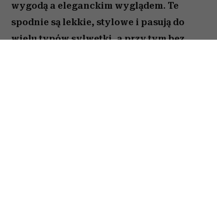
wygodą a eleganckim wyglądem. Te
spodnie są lekkie, stylowe i pasują do
wielu typów sylwetki, a przy tym bez
problemu znajdziesz je w popularnych
sieciówkach.
Spis treści:
Białe lniane spodnie z Mango
Szerokie spodnie palazzo z H&M
Granatowe spodnie culotte z Mohito
Eleganckie długie bermudy z Zary
Klasyczne spodnie 7/8 typu chinos z
Reserved