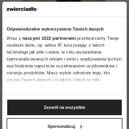
Odpowiedzialne wykorzystanie Twoich danych
Wraz z
naszymi 1022 partnerami
przetwarzamy Twoje
osobiste dane, np. adres IP, korzystając z takich
technologii jak pliki cookie, w celu wyświetlania
spersonalizowanych reklam i treści, analizowania tychże,
wychodzenia naprzeciw oczekiwaniom użytkowników i
rozwoju produktów. Masz wybór odnośnie tego, kto
używa Twoich danych i w jakich celach to robi.
ZAMÓW
Jeśli wyrazisz na to zgodę, chcielibyśmy również:
WYDANIE DRUKOWANE
Gromadzić dane dotyczące Twojej lokalizacji
Zezwól na wszystkie
geograficznej z dokładnością nawet do kilku metrów
E-WYDANIE
Identyfikować Twoje urządzenie, aktywnie
analizując charakteryzującego je zbiory danych
Spersonalizuj
(fingerprinting, czyli wirtualny odcisk palca)