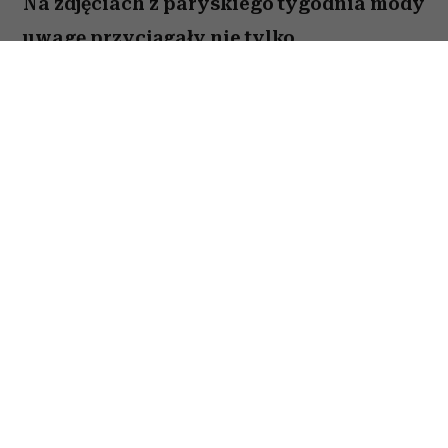
Na zdjęciach z paryskiego tygodnia mody
uwagę przyciągały nie tylko
spektakularne kreacje. Gwiazdy i goście
pokazów zgodnie sięgali po niepozorny
dodatek, który podczas fali upałów
okazał się wyjątkowo praktyczny.
Spis treści:
Wachlarze damskie hitem Paris Fashion
Week 2026
Modne wachlarze na lato 2026. Jaki
model wybrać?
Jak nosić wachlarz do letnich stylizacji?