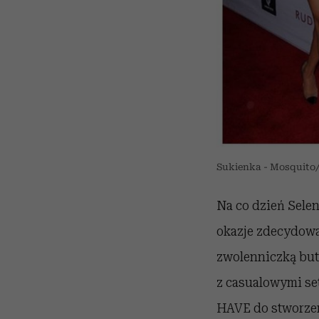
Sukienka - Mosquito/
Na co dzień Sele
okazje zdecydow
zwolenniczką butó
z casualowymi set
HAVE do stworzen