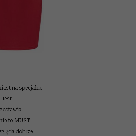
iast na specjalne
. Jest
 zestawia
dnie to MUST
ygląda dobrze,