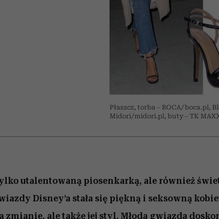
edź
 5,
j
Wiemy, gdzie go kupić
Miller s. 5, odc. 6]
niż się wydaje
sezon jesień–zima 2
Płaszcz, torba – BOCA/boca.pl, Bl
Midori/midori.pl, buty – TK MAX
 tylko utalentowaną piosenkarką, ale również świe
wiazdy Disney’a stała się piękną i seksowną kobietą
 zmianie, ale także jej styl. Młoda gwiazda dosko