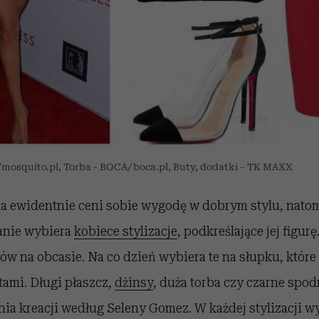
mosquito.pl, Torba - BOCA/boca.pl, Buty, dodatki – TK MAXX
na ewidentnie ceni sobie wygodę w dobrym stylu, natom
anie wybiera
kobiece stylizacje
, podkreślające jej figurę
w na obcasie. Na co dzień wybiera te na słupku, które
ami. Długi płaszcz,
dżinsy
, duża torba czy czarne spo
ia kreacji według Seleny Gomez. W każdej stylizacji w