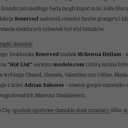
 brandu już niedługo będą mogli kupić m.in. żółte bluzy
lekcja
Reserved
zadowoli również fanów grunge'u i kli
stania niektórych sylwetek był styl bitników.
zapki damskie
ego lookbooka
Reserved
została
Mckenna Hellam
- 
z na
"Hot List"
serwisu
models.com
i którą można było
a wybiegu Chanel, Hermès, Valentino czy Céline. Męską
uje z kolei
Adrian Sahores
– równie gorące nazwisko
otografował ich Mateusz Stankiewicz.
 Cię:
spodnie sportowe damskie duże rozmiary
Albo:
s