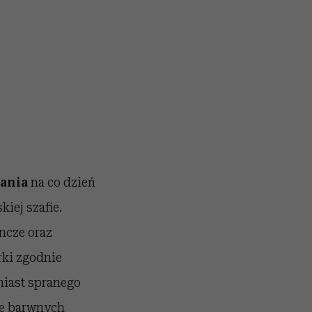
rania
na co dzień
kiej szafie.
encze oraz
rki zgodnie
miast spranego
le barwnych