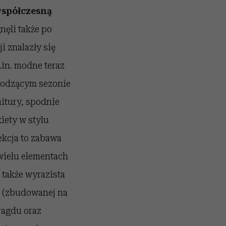
spółczesną
gnęli także po
ji znalazły się
.in. modne teraz
odzącym sezonie
nitury, spodnie
iety w stylu
ekcja to zabawa
 wielu elementach
t także wyrazista
ej (zbudowanej na
ragdu oraz