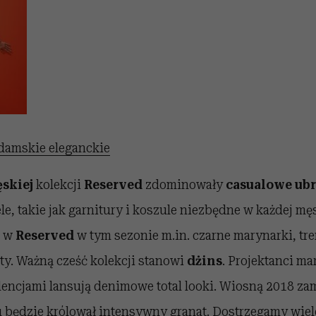
damskie eleganckie
skiej
kolekcji
Reserved
zdominowały
casualowe ub
e, takie jak garnitury i koszule niezbędne w każdej męs
ą w
Reserved
w tym sezonie m.in. czarne marynarki, tr
ty. Ważną cześć kolekcji stanowi
dżins
. Projektanci ma
dencjami lansują denimowe total looki. Wiosną 2018 za
u będzie królował intensywny granat. Dostrzegamy wie