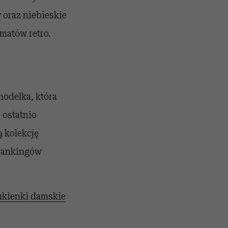
 oraz niebieskie
matów retro.
modelka, która
 ostatnio
 kolekcję
 rankingów
ukienki damskie