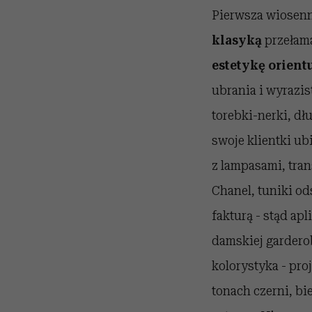
Pierwsza wiosen
klasyką
przełam
estetykę orient
ubrania i wyrazis
torebki-nerki, dł
swoje klientki ub
z lampasami, tra
Chanel, tuniki od
fakturą - stąd ap
damskiej gardero
kolorystyka - pro
tonach czerni, bi