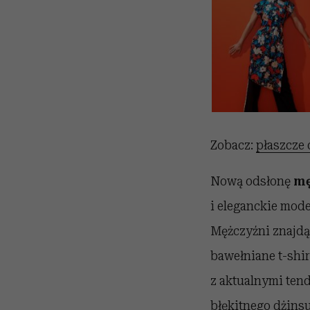
Zobacz:
płaszcze 
Nową odsłonę
mę
i eleganckie model
Mężczyźni znajd
bawełniane t-shir
z aktualnymi ten
błękitnego dżins