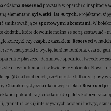
na odsłona
Reserved
powstała w oparciu o inspiracje
w
aną elementami
sylwetki lat 90 tych
. Projektanci się
u
i zmiksowali ją ze
sportowymi akcentami
. W kolekc
te dodatki, które dowolnie można ze sobą zestawiać - m
ugie kolczyki czy czapki z daszkiem.
Reserved
w nadch
ierze w marynarki z wycięciami na ramiona, czarne gar
nsparentne płaszcze, denimowe spódnice, tweedowe żak
szyte na wzór kimona i w kwieciste sukienki. Nowa kol
likacje 3D na bomberach, rzeźbiarskie falbany i plisy w
by. Charakterystyczna dla nowej kolekcji
Reserved
jes
jektanci pokusili się o dodanie do palety kolorystyczn
eli, granatu i beżu) intensywnych odcieni indygo, szma