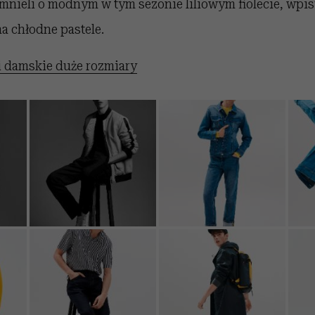
mnieli o modnym w tym sezonie liliowym fiolecie, wpi
na chłodne pastele.
 damskie duże rozmiary