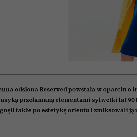
 5,
osób, które biorą na siebie za
powinien znać odpowiedź
Wiemy, gdzie go kupić
Miller s. 5, odc. 6]
sezon jesień–zima 2
mężczyzna jest mn
dużo
reaktywny”
nna odsłona Reserved powstała w oparciu o i
asyką przełamaną elementami sylwetki lat 90 
gnęli także po estetykę orientu i zmiksowali j