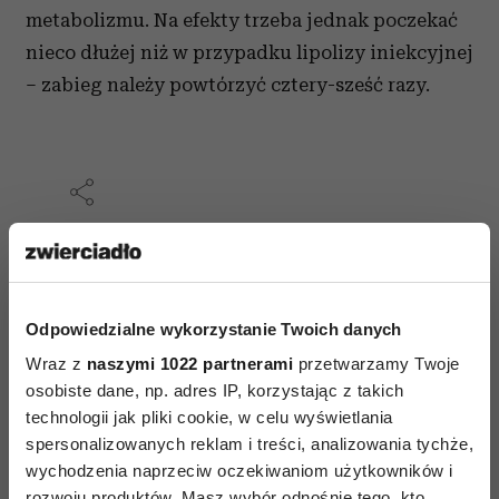
metabolizmu. Na efekty trzeba jednak poczekać
nieco dłużej niż w przypadku lipolizy iniekcyjnej
– zabieg należy powtórzyć cztery-sześć razy.
AUTOPROMOCJA
Odpowiedzialne wykorzystanie Twoich danych
Wraz z
naszymi 1022 partnerami
przetwarzamy Twoje
osobiste dane, np. adres IP, korzystając z takich
technologii jak pliki cookie, w celu wyświetlania
spersonalizowanych reklam i treści, analizowania tychże,
wychodzenia naprzeciw oczekiwaniom użytkowników i
rozwoju produktów. Masz wybór odnośnie tego, kto