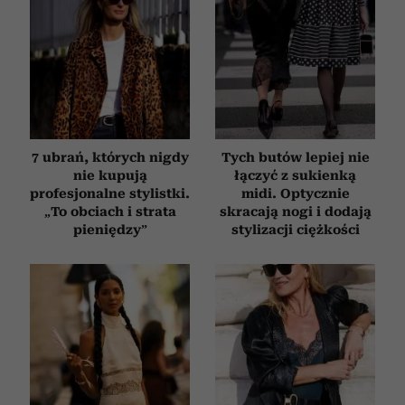
Partnerzy mogą połączyć te informacje z innymi danymi
otrzymanymi od Ciebie lub uzyskanymi podczas
korzystania z ich usług.
7 ubrań, których nigdy
Tych butów lepiej nie
nie kupują
łączyć z sukienką
profesjonalne stylistki.
midi. Optycznie
„To obciach i strata
skracają nogi i dodają
pieniędzy”
stylizacji ciężkości