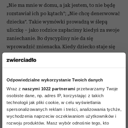
„Nie ma mnie w domu, a jak jestem, to nie będę
rozstawiał ich po kątach”; „Nie chcę denerwować
dziecka”. Takie wymówki prowadzą w ślepą
uliczkę – jako rodzice zapłacimy kiedyś za swoje
zaniechanie. Bo dyscypliny nie da się
wprowadzić znienacka. Kiedy dziecko staje się
nastolatkiem, wtedy na ogół jest już za późno.
Dyscyplina to systematyczny trening
w przestrzeganiu reguł i zasad obowiązujących
w rodzinie. Pamiętajmy, że dzieci najlepiej
Odpowiedzialne wykorzystanie Twoich danych
reagują na zasady postępowania tworzone
Wraz z
naszymi 1022 partnerami
przetwarzamy Twoje
osobiste dane, np. adres IP, korzystając z takich
i egzekwowane przez własnych rodziców. Pod
technologii jak pliki cookie, w celu wyświetlania
warun-kiem że ów kodeks jest spójny,
spersonalizowanych reklam i treści, analizowania tychże,
obowiązuje „od zawsze” i jest konsekwentnie
wychodzenia naprzeciw oczekiwaniom użytkowników i
przestrzegany także przez dorosłych.
rozwoju produktów. Masz wybór odnośnie tego, kto