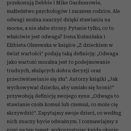
przekonują Debbie i Mike Gardnerowie,
małżeństwo psychologów i zarazem rodzice. Ale
odwagi można nauczyć dzięki stawianiu na
mocne, a nie słabe strony. Pytanie tylko, co to
właściwie jest odwaga? Irena Koźmińska i
Elżbieta Olszewska w książce „Z dzieckiem w
świat wartości” podają taką definicję: „Odwaga
jako wartość moralna jest to podejmowanie
trudnych, służących dobru decyzji oraz
przeciwstawianie się złu”. Autorzy książki „Jak
wychowywać dziecko, aby umiało się bronić”
przywołują definicję swojego syna: „Odwaga to
stawianie czoła komuś lub czemuś, co może cię
skrzywdzić”. Zapytajmy swoje dzieci, co według
nich znaczy bycie odważnym. I rozmawiajmy z
nimi na ten temat, wykorzystując każdą okazję: