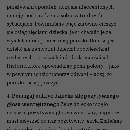
otrzymanymi od Ciebie lub uzyskanymi podczas
przeżywania porażek, uczą się nieocenionych
korzystania z ich usług.
umiejętności radzenia sobie w trudnych
sytuacjach. Powinniśmy więc zarówno cieszyć
się osiągnięciami dziecka, jak i chwalić je za
wysiłek mimo poniesionej porażki. Dobrze jest
dzielić się ze swoimi dziećmi opowieściami
o własnych porażkach i niedoskonałościach.
Historie, które opowiadamy pełni pokory – jako
w pewnym sensie trenerzy odwagi – uczą, że
porażki da się przeżyć.
4. Pomagaj odkryć dziecku siłę pozytywnego
głosu wewnętrznego
Żeby dziecko mogło
usłyszeć pozytywny głos wewnętrzny, najpierw
musi usłyszeć od nas pozytywny język. Zmieńmy
słowa z destrukcyjnych na konstruktywne,