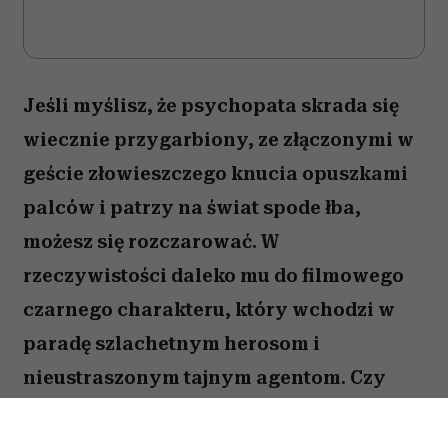
Jeśli myślisz, że psychopata skrada się
wiecznie przygarbiony, ze złączonymi w
geście złowieszczego knucia opuszkami
palców i patrzy na świat spode łba,
możesz się rozczarować. W
rzeczywistości daleko mu do filmowego
czarnego charakteru, który wchodzi w
paradę szlachetnym herosom i
nieustraszonym tajnym agentom. Czy
cechy psychopatyczne mogą być
wypisane na twarzy, czy może w ogóle