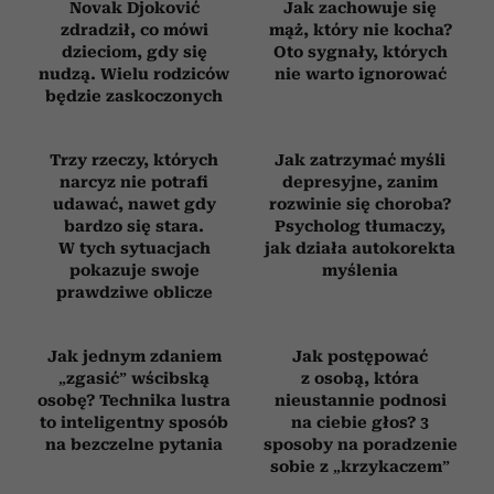
Novak Djoković
Jak zachowuje się
zdradził, co mówi
mąż, który nie kocha?
dzieciom, gdy się
Oto sygnały, których
nudzą. Wielu rodziców
nie warto ignorować
będzie zaskoczonych
Trzy rzeczy, których
Jak zatrzymać myśli
narcyz nie potrafi
depresyjne, zanim
udawać, nawet gdy
rozwinie się choroba?
bardzo się stara.
Psycholog tłumaczy,
W tych sytuacjach
jak działa autokorekta
pokazuje swoje
myślenia
prawdziwe oblicze
Jak jednym zdaniem
Jak postępować
„zgasić” wścibską
z osobą, która
osobę? Technika lustra
nieustannie podnosi
to inteligentny sposób
na ciebie głos? 3
na bezczelne pytania
sposoby na poradzenie
sobie z „krzykaczem”