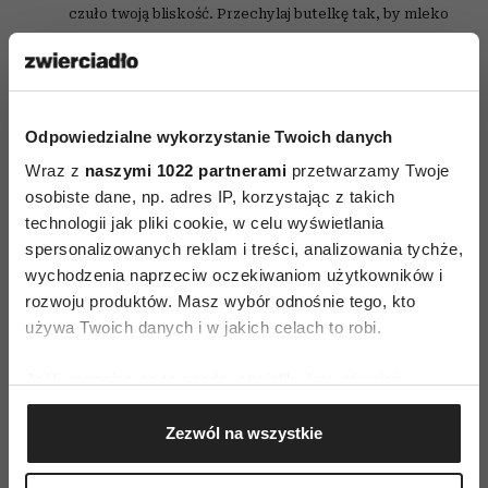
czuło twoją bliskość. Przechylaj butelkę tak, by mleko
wypełniało smoczek, żeby malec nie nałykał się
powietrza. Gdy dziecko się naje, podnieś je do pionu, by
mu się odbiło.
Odpowiedzialne wykorzystanie Twoich danych
Wraz z
naszymi 1022 partnerami
przetwarzamy Twoje
osobiste dane, np. adres IP, korzystając z takich
technologii jak pliki cookie, w celu wyświetlania
spersonalizowanych reklam i treści, analizowania tychże,
wychodzenia naprzeciw oczekiwaniom użytkowników i
rozwoju produktów. Masz wybór odnośnie tego, kto
AUTOPROMOCJA
używa Twoich danych i w jakich celach to robi.
Jeśli wyrazisz na to zgodę, chcielibyśmy również:
Gromadzić dane dotyczące Twojej lokalizacji
Zezwól na wszystkie
geograficznej z dokładnością nawet do kilku metrów
Identyfikować Twoje urządzenie, aktywnie