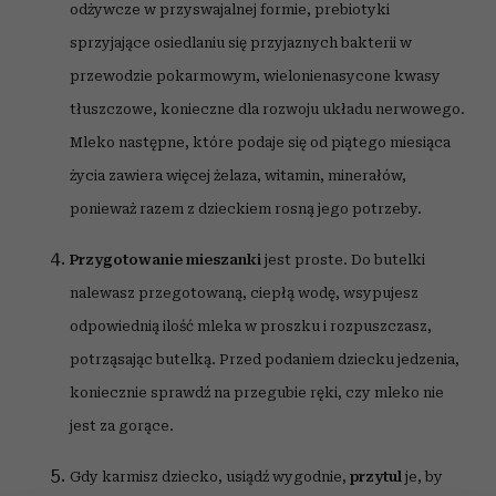
odżywcze w przyswajalnej formie, prebiotyki
sprzyjające osiedlaniu się przyjaznych bakterii w
przewodzie pokarmowym, wielonienasycone kwasy
tłuszczowe, konieczne dla rozwoju układu nerwowego.
Mleko następne, które podaje się od piątego miesiąca
życia zawiera więcej żelaza, witamin, minerałów,
ponieważ razem z dzieckiem rosną jego potrzeby.
Przygotowanie mieszanki
jest proste. Do butelki
nalewasz przegotowaną, ciepłą wodę, wsypujesz
odpowiednią ilość mleka w proszku i rozpuszczasz,
potrząsając butelką. Przed podaniem dziecku jedzenia,
koniecznie sprawdź na przegubie ręki, czy mleko nie
jest za gorące.
Gdy karmisz dziecko, usiądź wygodnie,
przytul
je, by