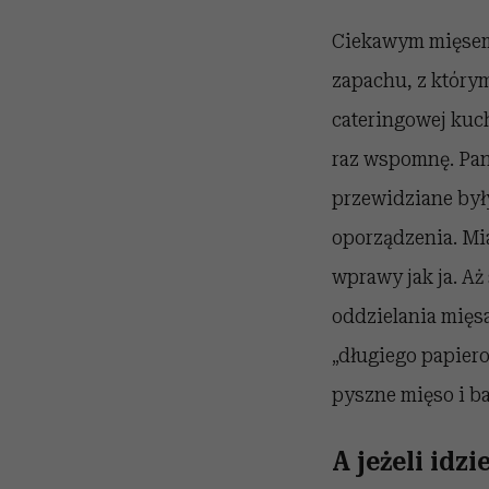
Ciekawym mięsem 
zapachu, z który
cateringowej kuch
raz wspomnę. Pano
przewidziane były
oporządzenia. Mia
wprawy jak ja. Aż
oddzielania mięsa
„długiego papiero
pyszne mięso i ba
A jeżeli idz