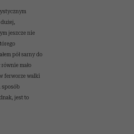
erystycznym
dużej,
ym jeszcze nie
którego
ałem pół sarny do
ł równie mało
w ferworze walki
a sposób
nak, jest to