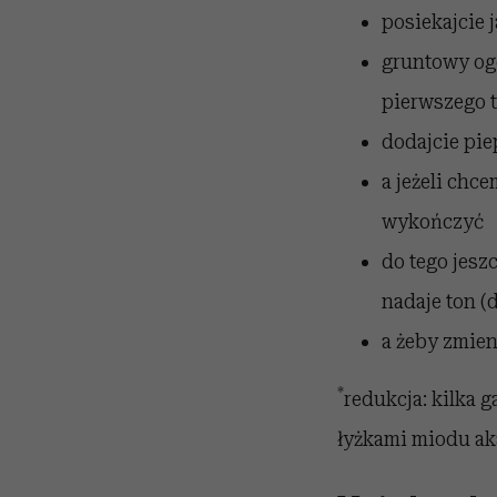
posiekajcie 
gruntowy og
pierwszego t
dodajcie pie
a jeżeli chc
wykończyć
do tego jesz
nadaje ton (
a żeby zmie
*
redukcja: kilka 
łyżkami miodu a