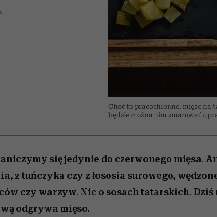
edź
 5,
j
Wiemy, gdzie go kupić
mogą zrobić rodzice
Miller s. 5, odc. 6]
sezon jesień–zima 2
niż się wydaje
ON
Choć to pracochłonne, mięso na ta
będzie można nim smarować uprag
niczymy się jedynie do czerwonego mięsa. An
zia, z tuńczyka czy z łososia surowego, wędzone
ców czy warzyw. Nic o sosach tatarskich. Dziś 
wą odgrywa mięso.