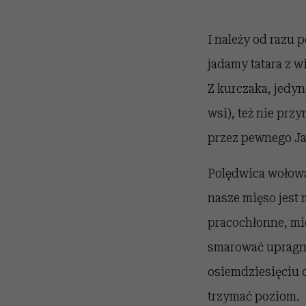
I należy od razu 
jadamy tatara z w
Z kurczaka, jedy
wsi), też nie pr
przez pewnego Ja
Polędwica wołowa t
nasze mięso jest 
pracochłonne, mię
smarować upragnio
osiemdziesięciu 
trzymać poziom.