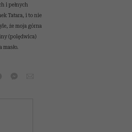
ch i pełnych
k Tatara, i to nie
le, że moja górna
niny (polędwica)
a masło.