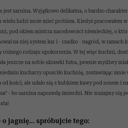
jest sarnina. Wyjątkowo delikatna, o bardzo charakt
m wielu ludzi może mieć problem. Kiedyś pracowałem w 
ni, pod okiem mistrza narodowości niemieckiej, o któr
wał na niej system kar i - rzadko - nagród, w ramach 
 różnego rodzaju upokorzenia. W tej więc kuchni, dost
ła jeszcze na sobie skrawki futra, pewnie myśliwy mia
 siedmiu kucharzy opuściło kuchnię, zostawiając mnie 
 od kości, ale udało się z kubkiem kawy pod nosem i n
sa” - bo sarnina naprawdę śmierdzi. Nie zrażajmy się jed
sta!
ie o jagnię… spróbujcie tego: