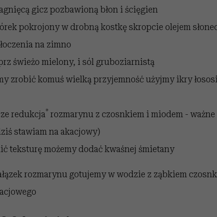
jagnięcą gicz pozbawioną błon i ścięgien
órek pokrojony w drobną kostkę skropcie olejem słon
łoczenia na zimno
prz świeżo mielony, i sól gruboziarnistą
emy zrobić komuś wielką przyjemność użyjmy ikry łosos
*
cze redukcja
rozmarynu z czosnkiem i miodem - ważne z
dziś stawiam na akacjowy)
nić teksturę możemy dodać kwaśnej śmietany
gałązek rozmarynu gotujemy w wodzie z ząbkiem czosnk
kacjowego