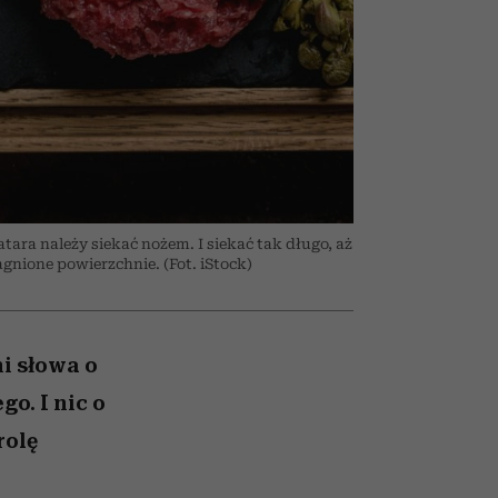
026/27
to dla nich zarwiesz noc
zupełny brak ogłady
girls”
tara należy siekać nożem. I siekać tak długo, aż
nione powierzchnie. (Fot. iStock)
i słowa o
go. I nic o
rolę