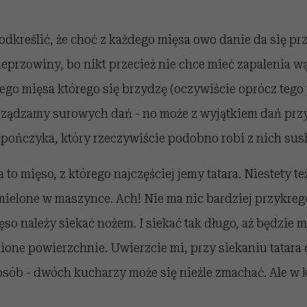
podkreślić, że choć z każdego mięsa owo danie da się pr
ieprzowiny, bo nikt przecież nie chce mieć zapalenia w
nego mięsa którego się brzydzę (oczywiście oprócz teg
zyrządzamy surowych dań - no może z wyjątkiem dań pr
pończyka, który rzeczywiście podobno robi z nich sush
o mięso, z którego najczęściej jemy tatara. Niestety też
mielone w maszynce. Ach! Nie ma nic bardziej przykrego
so należy siekać nożem. I siekać tak długo, aż będzie 
ne powierzchnie. Uwierzcie mi, przy siekaniu tatara 
osób - dwóch kucharzy może się nieźle zmachać. Ale w 