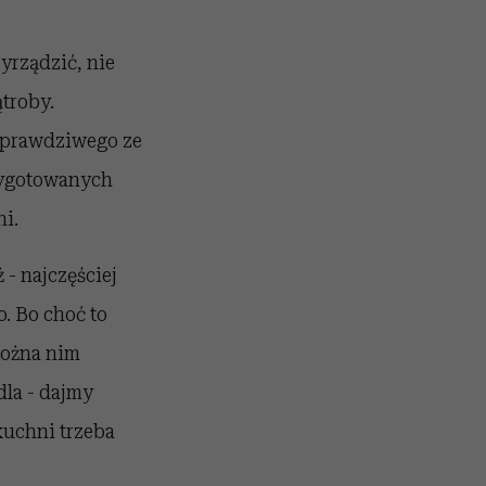
zyrządzić, nie
ątroby.
o prawdziwego ze
zygotowanych
i.
 - najczęściej
. Bo choć to
można nim
dla - dajmy
kuchni trzeba