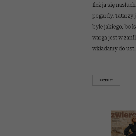
Ileż ja się nasłu
pogardy. Tatarzy j
byle jakiego, bo 
warga jest w zani
wkładamy do ust,
PRZEPISY