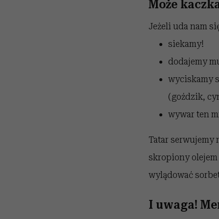
Może kaczka
Jeżeli uda nam się
siekamy!
dodajemy mu
wyciskamy s
(goździk, cy
wywar ten m
Tatar serwujemy n
skropiony olejem 
wylądować sorbet
I uwaga! Mer