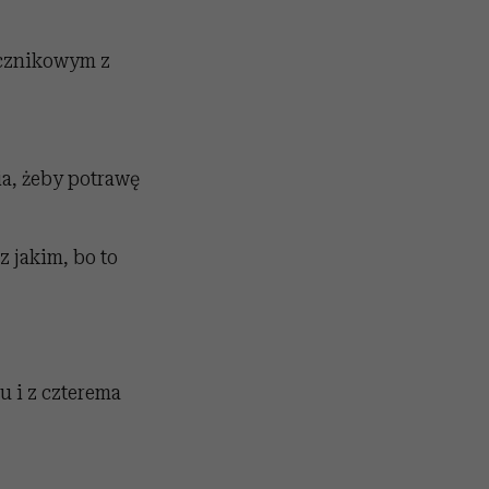
ecznikowym z
ia, żeby potrawę
 jakim, bo to
u i z czterema