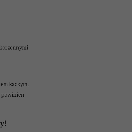
 korzennymi
kiem kaczym,
u powinien
y!