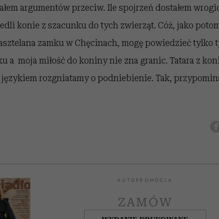
chałem argumentów przeciw. Ile spojrzeń dostałem wrogi
edli konie z szacunku do tych zwierząt. Cóż, jako potome
kasztelana zamku w Chęcinach, mogę powiedzieć tylko ty
ku a moja miłość do koniny nie zna granic. Tatara z ko
 językiem rozgniatamy o podniebienie. Tak, przypomin
AUTOPROMOCJA
ZAMÓW