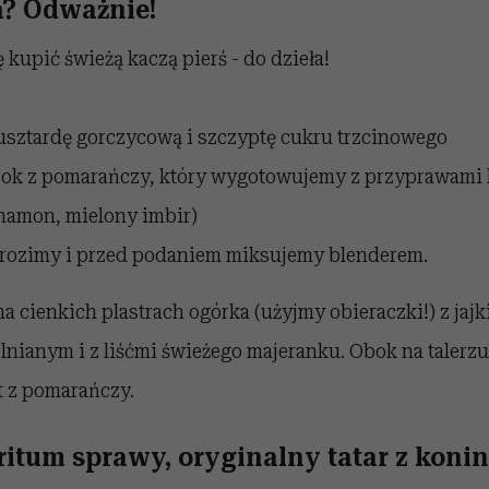
? Odważnie!
 kupić świeżą kaczą pierś - do dzieła!
sztardę gorczycową i szczyptę cukru trzcinowego
ok z pomarańczy, który wygotowujemy z przyprawami
namon, mielony imbir)
rozimy i przed podaniem miksujemy blenderem.
a cienkich plastrach ogórka (użyjmy obieraczki!) z jaj
lnianym i z liśćmi świeżego majeranku. Obok na talerz
 z pomarańczy.
itum sprawy, oryginalny tatar z konin