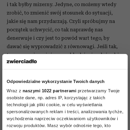
i tak byłby mizerny. Jedyne, co możemy wtedy
zrobić, to zmienić swój stosunek do sytuacji,
jakie się nam przydarzają. Czyli spróbujmy na
początek uchwycić, co tak naprawdę nas
denerwuje i czy jest to powód wart tego, by
dawać się wyprowadzić z równowagi. Jeśli tak,
to proponuję wziąć parę oddechów i zadać sobie
pytanie: „Co w tej sytuacji mogę zrobić
najlepszego?”. W tym momencie podświadomość
przekierowuje tryb myślenia na poszukiwanie
Odpowiedzialne wykorzystanie Twoich danych
rozwiązania sytuacji. Nawet jeśli odpowiedzi nie
Wraz z
naszymi 1022 partnerami
przetwarzamy Twoje
przychodzą od razu – chociaż one się pojawiają,
osobiste dane, np. adres IP, korzystając z takich
technologii jak pliki cookie, w celu wyświetlania
tylko my nie zawsze je zauważamy lub nie
spersonalizowanych reklam i treści, analizowania tychże,
jesteśmy gotowi je dostrzec – to przynajmniej
wychodzenia naprzeciw oczekiwaniom użytkowników i
nasza uwaga zostaje ukierunkowana.
rozwoju produktów. Masz wybór odnośnie tego, kto