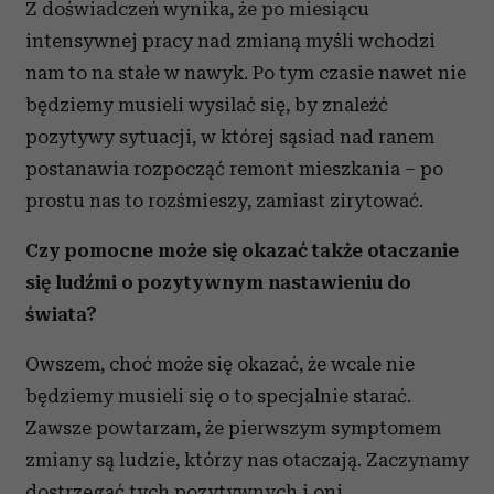
Z doświadczeń wynika, że po miesiącu
otrzymanymi od Ciebie lub uzyskanymi podczas
intensywnej pracy nad zmianą myśli wchodzi
korzystania z ich usług.
nam to na stałe w nawyk. Po tym czasie nawet nie
będziemy musieli wysilać się, by znaleźć
pozytywy sytuacji, w której sąsiad nad ranem
postanawia rozpocząć remont mieszkania – po
prostu nas to rozśmieszy, zamiast zirytować.
Czy pomocne może się okazać także otaczanie
się ludźmi o pozytywnym nastawieniu do
świata?
Owszem, choć może się okazać, że wcale nie
będziemy musieli się o to specjalnie starać.
Zawsze powtarzam, że pierwszym symptomem
zmiany są ludzie, którzy nas otaczają. Zaczynamy
dostrzegać tych pozytywnych i oni