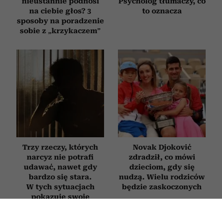
nieustannie podnosi
Psycholog tłumaczy, co
na ciebie głos? 3
to oznacza
sposoby na poradzenie
sobie z „krzykaczem”
Trzy rzeczy, których
Novak Djoković
narcyz nie potrafi
zdradził, co mówi
udawać, nawet gdy
dzieciom, gdy się
bardzo się stara.
nudzą. Wielu rodziców
W tych sytuacjach
będzie zaskoczonych
pokazuje swoje
prawdziwe oblicze