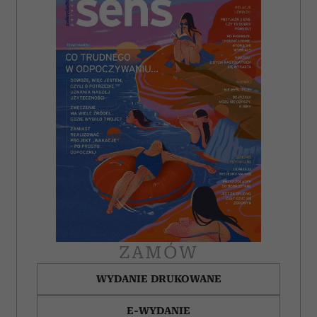
i reklam, aby oferować funkcje społecznościowe i
analizować ruch w naszej witrynie. Informacje o tym, jak
korzystasz z naszej witryny, udostępniamy partnerom
społecznościowym, reklamowym i analitycznym.
Partnerzy mogą połączyć te informacje z innymi danymi
otrzymanymi od Ciebie lub uzyskanymi podczas
korzystania z ich usług.
ZAMÓW
WYDANIE DRUKOWANE
E-WYDANIE