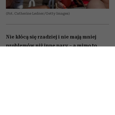
(Fot. Catherine Ledner/Getty Images)
Nie kłócą się rzadziej i nie mają mniej
problemów niż inne pary – a mimo to
zostają razem na dekady. Co naprawdę
odróżnia szczęśliwe małżeństwa po
pięćdziesiątce od tych, które się
rozpadają?
O sekret trwałych związków magazyn „Parade”
zapytał dr Crystal Saidi z Thriveworks w
Kalifornii, dr Beverley Fehr, wykładowczynię na