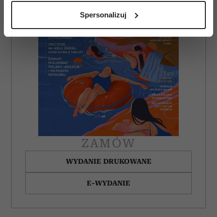
analizując charakteryzującego je zbiory danych
Spersonalizuj
(fingerprinting, czyli wirtualny odcisk palca)
Dowiedz się więcej odnośnie tego, jak Twoje osobiste
dane są przetwarzane oraz ustaw własne preferencje w
sekcji szczegółów
. W Deklaracji plików cookie możesz
zmienić lub wycofać swoją zgodę w dowolnej chwili.
Wykorzystujemy pliki cookie do spersonalizowania treści
i reklam, aby oferować funkcje społecznościowe i
analizować ruch w naszej witrynie. Informacje o tym, jak
korzystasz z naszej witryny, udostępniamy partnerom
społecznościowym, reklamowym i analitycznym.
ZAMÓW
Partnerzy mogą połączyć te informacje z innymi danymi
otrzymanymi od Ciebie lub uzyskanymi podczas
WYDANIE DRUKOWANE
korzystania z ich usług.
E-WYDANIE