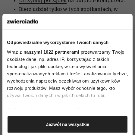
Utrzymuj porządek
na pulpicie komputera.
Bierz udział tylko w tych spotkaniach, w
których musisz.
Przyjmuj interesantów na stojąco (jeżeli to
możliwe).
Odpowiedzialne wykorzystanie Twoich danych
Wykorzystuj podróż do pracy (np. na
Wraz z
naszymi 1022 partnerami
przetwarzamy Twoje
zaplanowanie dnia).
osobiste dane, np. adres IP, korzystając z takich
technologii jak pliki cookie, w celu wyświetlania
spersonalizowanych reklam i treści, analizowania tychże,
wychodzenia naprzeciw oczekiwaniom użytkowników i
rozwoju produktów. Masz wybór odnośnie tego, kto
używa Twoich danych i w jakich celach to robi.
AUTOPROMOCJA
Jeśli wyrazisz na to zgodę, chcielibyśmy również:
Gromadzić dane dotyczące Twojej lokalizacji
Zezwól na wszystkie
geograficznej z dokładnością nawet do kilku metrów
Identyfikować Twoje urządzenie, aktywnie