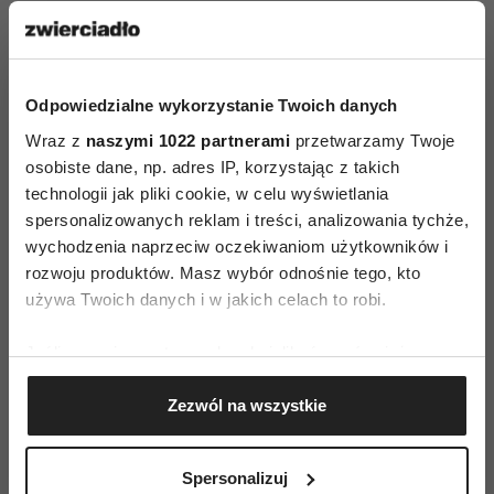
zrealizowana. Jednak wraz z biegiem czasu będą
się pojawiały kolejne kryzysy, zmiany: nowa
praca, choroba, narodziny dziecka, kredyt,
pandemia, utrata pracy, choroba kogoś bliskiego
Odpowiedzialne wykorzystanie Twoich danych
z rodziny – i będą działały jak woda, która
Wraz z
naszymi 1022 partnerami
przetwarzamy Twoje
osobiste dane, np. adres IP, korzystając z takich
dostaje się w szczelinę i zamarza.
technologii jak pliki cookie, w celu wyświetlania
spersonalizowanych reklam i treści, analizowania tychże,
wychodzenia naprzeciw oczekiwaniom użytkowników i
Czytaj także
rozwoju produktów. Masz wybór odnośnie tego, kto
używa Twoich danych i w jakich celach to robi.
Jeśli wyrazisz na to zgodę, chcielibyśmy również:
Gromadzić dane dotyczące Twojej lokalizacji
Zezwól na wszystkie
geograficznej z dokładnością nawet do kilku metrów
Identyfikować Twoje urządzenie, aktywnie
analizując charakteryzującego je zbiory danych
Spersonalizuj
(fingerprinting, czyli wirtualny odcisk palca)