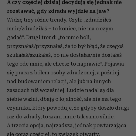
A czy częściej dzisiaj decydują się jednak nie
rozstawać, gdy zdrada wyjdzie na jaw?
Widzę trzy różne trendy. Czyli: „zdradziłeś
mnie/zdradziłaś – to koniec, nie ma o czym
gadać”. Drugi trend: „to mnie boli,
przyznałaś/przyznałeś, że to był błąd, że czegoś
szukałaś/szukałeś, bo nie dostałaś/nie dostałeś
tego ode mnie, ale chcesz to naprawić”. Pojawia
się praca z bólem osoby zdradzonej, a później
nad budowaniem relacji, ale już na innych
zasadach niż wcześniej. Ludzie nadal są dla
siebie ważni, dbają o lojalność, ale nie ma tego
czynnika, który powoduje, że gdyby doszło drugi
raz do zdrady, to zrani mnie tak samo silnie.
A trzecia opcja, najrzadsza, jednak powtarzająca
się coraz częściej, to związek otwarty.