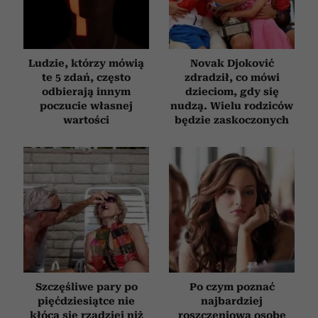
Ludzie, którzy mówią
Novak Djoković
te 5 zdań, często
zdradził, co mówi
odbierają innym
dzieciom, gdy się
poczucie własnej
nudzą. Wielu rodziców
wartości
będzie zaskoczonych
Szczęśliwe pary po
Po czym poznać
pięćdziesiątce nie
najbardziej
kłócą się rzadziej niż
roszczeniową osobę