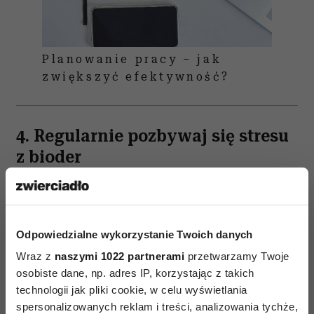
Planowanie pracy – jak
zwiększyć efektywność?
4. Regularnie pozbywaj się stresu
z bioder
Wiedziałaś o tym, że wiele naszych stresów
i napięć nie siedzi w głowie? Produktywni ludzie
mają swój sekret: zamiast narzekać, włączają
Odpowiedzialne wykorzystanie Twoich danych
dubstep
i tańczą jak szaleni. Uwalniają biodra, co
Wraz z
naszymi 1022 partnerami
przetwarzamy Twoje
daje ogromną ulgę i wyzwala ogromne pokłady
osobiste dane, np. adres IP, korzystając z takich
energii twórczej.
technologii jak pliki cookie, w celu wyświetlania
spersonalizowanych reklam i treści, analizowania tychże,