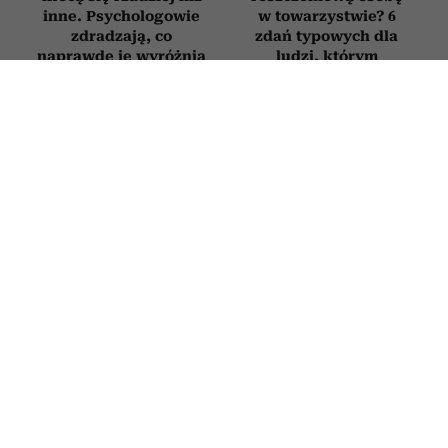
inne. Psychologowie
w towarzystwie? 6
zdradzają, co
zdań typowych dla
naprawdę je wyróżnia
ludzi, którym
„wszystko się należy”
PSYCHOLOGIA
6 „miłych” tekstów, których używają
manipulatorzy, żeby zdobyć nad tobą
kontrolę. Brzmią jak komplement, ale
są pułapką
3 LIPCA 2026
ALEKSANDRA URBANIAK