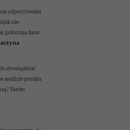
oraj odpoczywałaś
nijak nie
Jak pokazują dane
zaczyna
ych obowiązków
 analizie portalu
pszą? Zanim