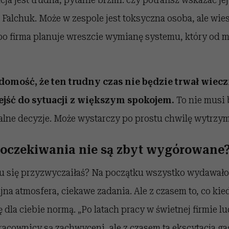
Falchuk. Może w zespole jest toksyczna osoba, ale wies
bo firma planuje wreszcie wymianę systemu, który od m
domość, że ten trudny czas nie będzie trwał wieczn
ejść do sytuacji z większym spokojem.
To nie musi 
lne decyzje. Może wystarczy po prostu chwilę wytrzym
e oczekiwania nie są zbyt wygórowane
u się przyzwyczaiłaś? Na początku wszystko wydawało 
jna atmosfera, ciekawe zadania. Ale z czasem to, co kie
ę dla ciebie normą. „Po latach pracy w świetnej firmie lu
acownicy są zachwyceni, ale z czasem ta ekscytacja ga