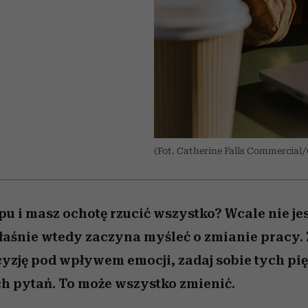
edź
 5,
j
Wiemy, gdzie go kupić
Miller s. 5, odc. 6]
przekraczają swoje g
sezon jesień–zima 2
w seksie?
I
(Fot. Catherine Falls Commercial
pu i masz ochotę rzucić wszystko? Wcale nie je
właśnie wtedy zaczyna myśleć o zmianie pracy.
yzję pod wpływem emocji, zadaj sobie tych pię
h pytań. To może wszystko zmienić.