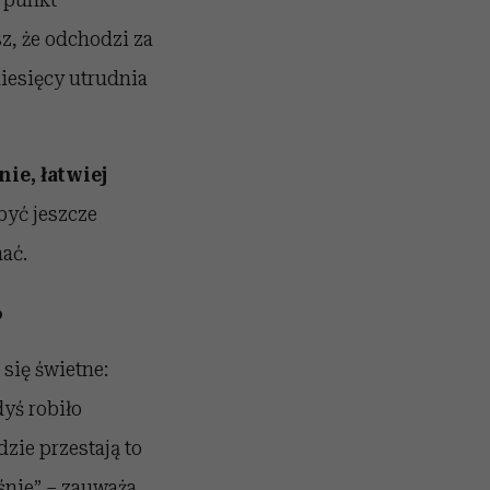
z, że odchodzi za
iesięcy utrudnia
ie, łatwiej
być jeszcze
ać.
?
się świetne:
dyś robiło
dzie przestają to
śnie” – zauważa