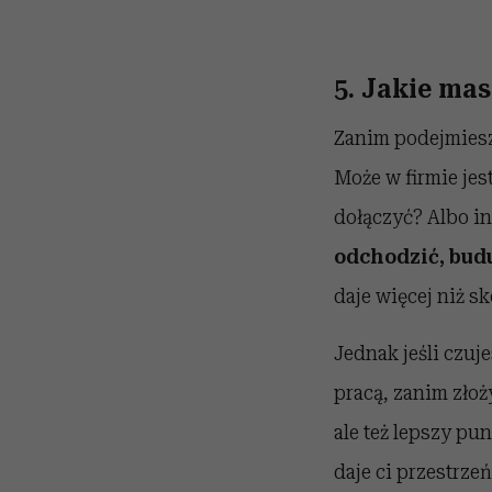
5. Jakie ma
Zanim podejmiesz 
Może w firmie jes
dołączyć? Albo in
odchodzić, buduj
daje więcej niż s
Jednak jeśli czuje
pracą, zanim złoż
ale też lepszy p
daje ci przestrze