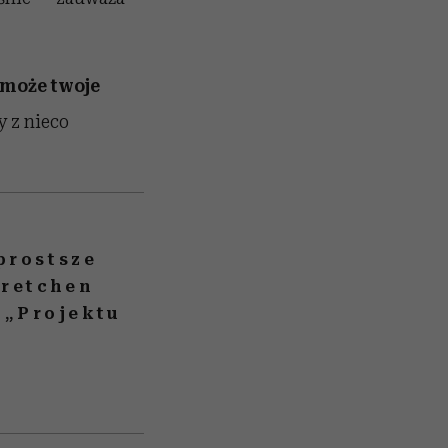
 może twoje
y z nieco
prostsze
Gretchen
 „Projektu