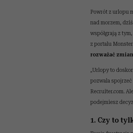
Powrót z urlopu m
nad morzem, dziś w
współgrają z tym,
z portalu Monste
rozważać zmian
„Urlopy to dosko
pozwala spojrzeć
Recruiter.com. Al
podejmiesz decyzj
1. Czy to ty