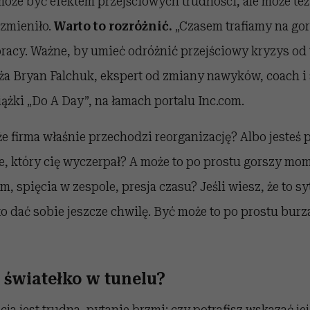
oże być efektem przejściowych trudności, ale może też
 zmieniło.
Warto to rozróżnić.
„Czasem trafiamy na gor
racy. Ważne, by umieć odróżnić przejściowy kryzys od 
ża Bryan Falchuk, ekspert od zmiany nawyków, coach i 
iążki „Do A Day”, na łamach portalu Inc.com.
e firma właśnie przechodzi reorganizację? Albo jesteś
e, który cię wyczerpał? A może to po prostu gorszy mo
, spięcia w zespole, presja czasu? Jeśli wiesz, że to sy
 dać sobie jeszcze chwilę. Być może to po prostu burza
 światełko w tunelu?
cja jest trudna, pytanie brzmi: czy potrafisz wskazać je