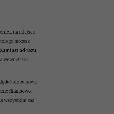
ienić… na miejscu.
 którego możesz
Zamiast od razu
na wewnętrzna
zglądać się za nową
anie finansowo,
de wszystkim zaś