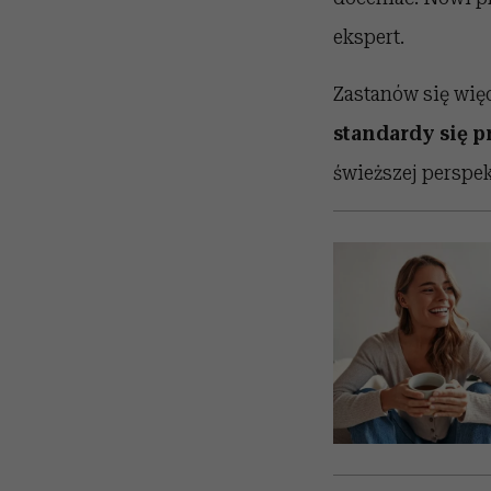
ekspert.
Zastanów się wię
standardy się p
świeższej perspe