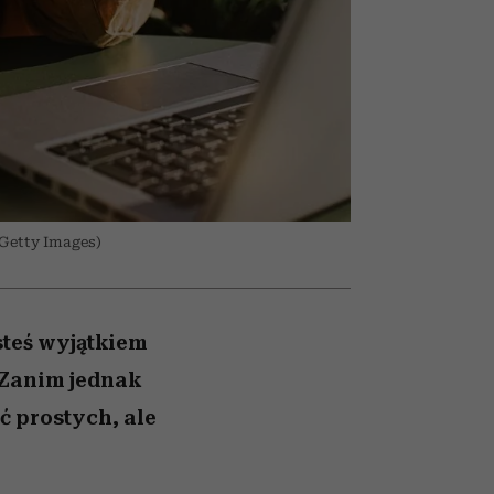
ranice
026/27
to dla nich zarwiesz noc
zaskakujący faworyt
zupełny brak ogłady
girls”
/Getty Images)
steś wyjątkiem
 Zanim jednak
ć prostych, ale