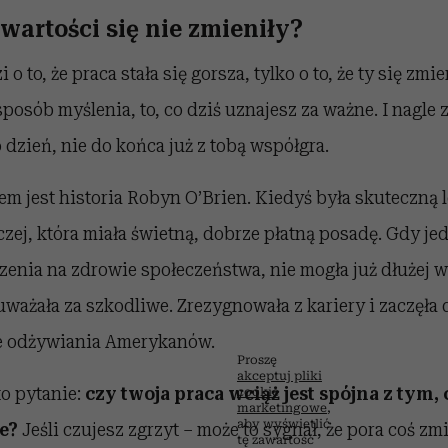
 wartości się nie zmieniły?
o to, że praca stała się gorsza, tylko o to, że ty się zmie
sposób myślenia, to, co dziś uznajesz za ważne. I nagle 
o dzień, nie do końca już z tobą współgra.
m jest historia Robyn O’Brien. Kiedyś była skuteczną 
ej, która miała świetną, dobrze płatną posadę. Gdy jed
enia na zdrowie społeczeństwa, nie mogła już dłużej 
uważała za szkodliwe. Zrezygnowała z kariery i zaczęła 
e odżywiania Amerykanów.
Proszę
akceptuj pliki
to pytanie:
czy twoja praca wciąż jest spójna z tym, 
cookie
marketingowe
,
aby wyświetlić
e?
Jeśli czujesz zgrzyt – może to sygnał, że pora coś zmi
tę zawartość