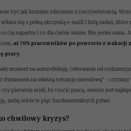
oże być jak brutalne zderzenie z rzeczywistością. Wcz
itasz się z pełną skrzynką e-maili i listą zadań, które 
 co cię napędza i co dla ciebie ważne. Nie jesteś sama. 
r.com,
aż 70% pracowników po powrocie z wakacji 
ę pracy
.
nały moment na autorefleksję. Oderwanie od codzienn
 z dystansem na własną sytuację zawodową” – czytamy w
e czy pierwsza myśl, by rzucić pracę, zawsze jest najle
ę, zadaj sobie te pięć fundamentalnych pytań.
lko chwilowy kryzys?