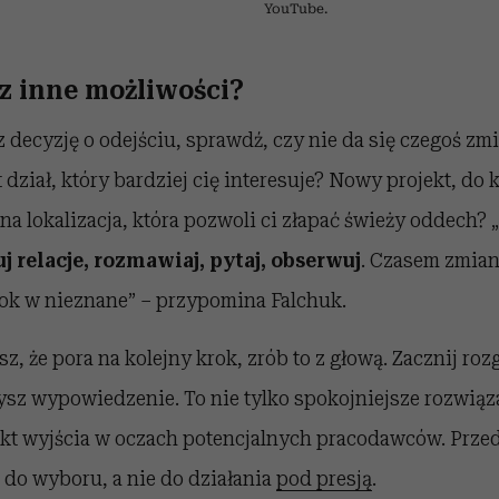
⋯
YouTube.
sz inne możliwości?
decyzję o odejściu, sprawdź, czy nie da się czegoś zm
t dział, który bardziej cię interesuje? Nowy projekt, do
na lokalizacja, która pozwoli ci złapać świeży oddech? „
 relacje, rozmawiaj, pytaj, obserwuj
. Czasem zmia
kok w nieznane” – przypomina Falchuk.
sz, że pora na kolejny krok, zrób to z głową. Zacznij ro
ysz wypowiedzenie. To nie tylko spokojniejsze rozwiąz
unkt wyjścia w oczach potencjalnych pracodawców. Prze
ń do wyboru, a nie do działania
pod presją
.