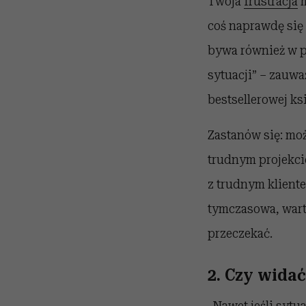
Twoja
frustracja
m
coś naprawdę się
bywa również w p
sytuacji” – zauwa
bestsellerowej ks
Zastanów się: moż
trudnym projekci
z trudnym klientem
tymczasowa, warto
przeczekać.
2. Czy widać
„Nawet jeśli sytua