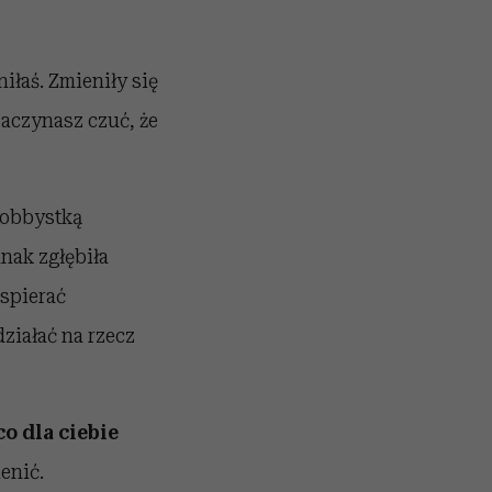
niłaś. Zmieniły się
zaczynasz czuć, że
lobbystką
nak zgłębiła
wspierać
działać na rzecz
co dla ciebie
enić.