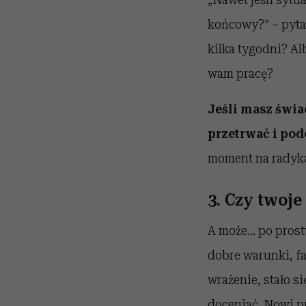
końcowy?” – pyta 
kilka tygodni? Al
wam pracę?
Jeśli masz świa
przetrwać i pod
moment na radyka
3. Czy twoj
A może… po prost
dobre warunki, fa
wrażenie, stało si
doceniać. Nowi pr