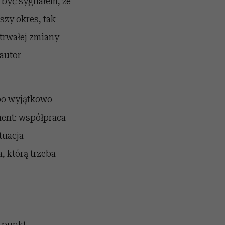
 być sygnałem, że
szy okres, tak
trwałej zmiany
autor
 po wyjątkowo
ment: współpraca
tuacja
, którą trzeba
j punkt