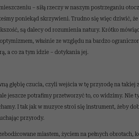
mieszczeniu – siłą rzeczy w naszym postrzeganiu otoc
eśmy poniekąd skrzywieni. Trudno się więc dziwić, że 
kszość, są dalecy od rozumienia natury. Krótko mówiąc
 optymizmem, właśnie ze względu na bardzo ograniczo
, a co za tym idzie – dotykania jej.
ą głębię czucia, czyli wejścia w tę przyrodę na takiej z
 ale jeszcze potrafimy przetworzyć to, co widzimy. Nie t
uchamy. I tak jak w muzyce stroi się instrument, żeby dob
łuchając przyrody.
zebodźcowane miastem, życiem na pełnych obrotach, 