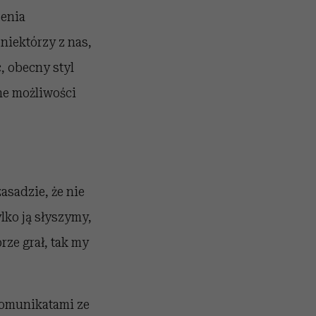
zenia
niektórzy z nas,
, obecny styl
ne możliwości
asadzie, że nie
ylko ją słyszymy,
rze grał, tak my
komunikatami ze