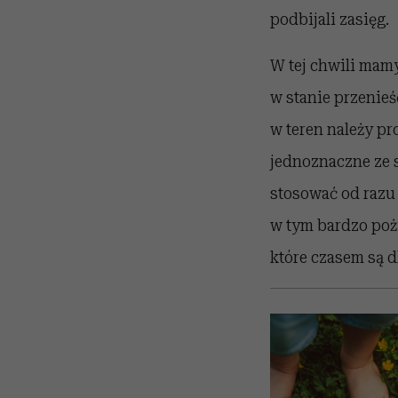
podbijali zasięg.
W tej chwili mamy
w stanie przenieś
w teren należy pro
jednoznaczne ze s
stosować od razu 
w tym bardzo poży
które czasem są d