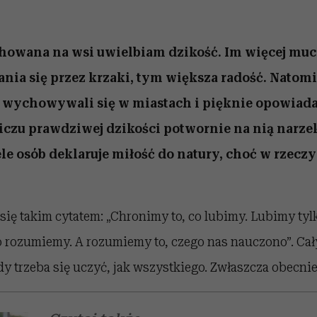
howana na wsi uwielbiam dzikość. Im więcej mu
rania się przez krzaki, tym większa radość. Natom
 wychowywali się w miastach i pięknie opowiadaj
iczu prawdziwej dzikości potwornie na nią narze
le osób deklaruje miłość do natury, choć w rzeczy
się takim cytatem: „Chronimy to, co lubimy. Lubimy tylk
o rozumiemy. A rozumiemy to, czego nas nauczono”. Ca
dy trzeba się uczyć, jak wszystkiego. Zwłaszcza obecnie