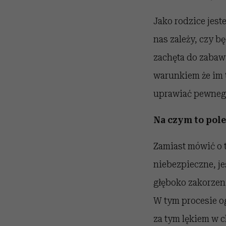
Jako rodzice jest
nas zależy, czy b
zachęta do zabaw
warunkiem że im 
uprawiać pewnego
Na czym to pol
Zamiast mówić o 
niebezpieczne, j
głęboko zakorzen
W tym procesie og
za tym lękiem w c