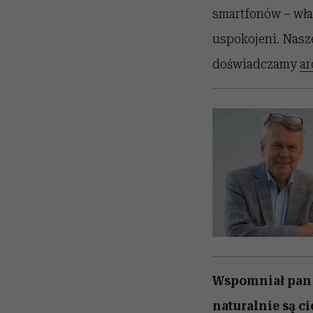
smartfonów – właś
uspokojeni. Nasze
doświadczamy
ar
Wspomniał pan o
naturalnie są c