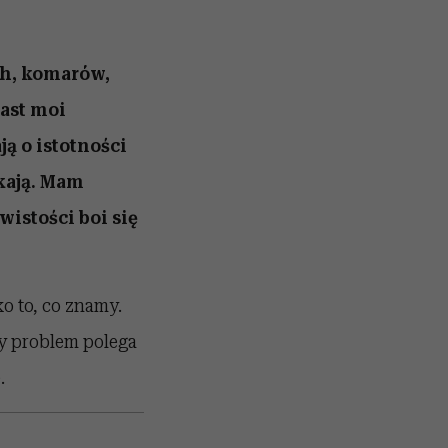
ch, komarów,
iast moi
ą o istotności
kają. Mam
wistości boi się
o to, co znamy.
ły problem polega
.