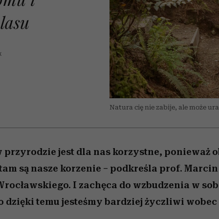
 5,
kwestie, o których wciąż
skutki dla związku i dla
Miller s. 5, odc. 6]
Raport Lyst ujaw
boimy się mówić
partnerki
najbardziej pożąd
 lasu
ubrania i marki se
K
Natura cię nie zabije, ale może u
przyrodzie jest dla nas korzystne, ponieważ 
tam są nasze korzenie – podkreśla prof. Marcin
Wrocławskiego. I zachęca do wzbudzenia w so
o dzięki temu jesteśmy bardziej życzliwi wobec 