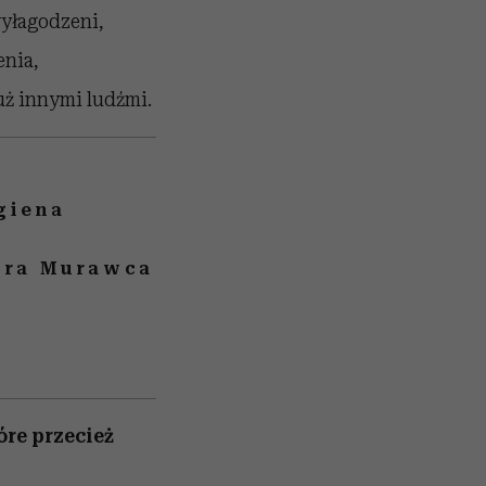
wyłagodzeni,
enia,
uż innymi ludźmi.
giena
ira Murawca
óre przecież