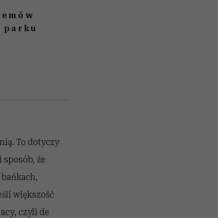
blemów
 parku
nią. To dotyczy
 sposób, że
 bańkach,
eśli większość
cy, czyli de