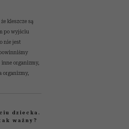
że kleszcze są
m po wyjściu
o nie jest
, powinniśmy
e inne organizmy,
na organizmy,
ciu dziecka.
 tak ważny?