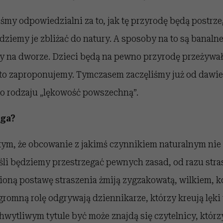
eśmy odpowiedzialni za to, jak tę przyrodę będą postrzeg
ędziemy je zbliżać do natury. A sposoby na to są banaln
y na dworze. Dzieci będą na pewno przyrodę przeżywał
to zaproponujemy. Tymczasem zaczęliśmy już od dawi
 rodzaju „lękowość powszechną”.
ega?
tym, że obcowanie z jakimś czynnikiem naturalnym nie
eśli będziemy przestrzegać pewnych zasad, od razu st
ioną postawę straszenia żmiją zygzakowatą, wilkiem, 
romną rolę odgrywają dziennikarze, którzy kreują lęki 
hwytliwym tytule być może znajdą się czytelnicy, którz