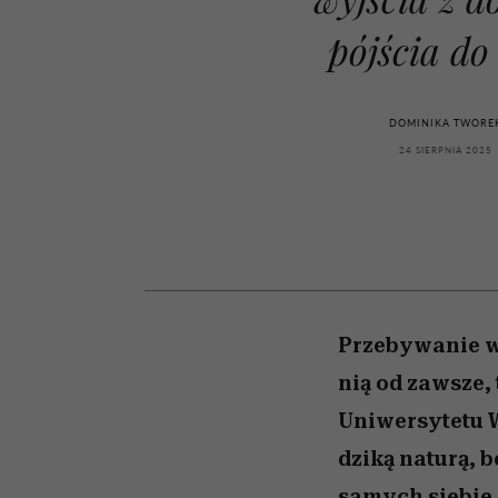
kawę z Kasią Miller”, s.
girls”
odc. 7]
pójścia do
DOMINIKA TWORE
24 SIERPNIA 2025
Przebywanie w 
nią od zawsze, 
Uniwersytetu 
dziką naturą, b
samych siebie.