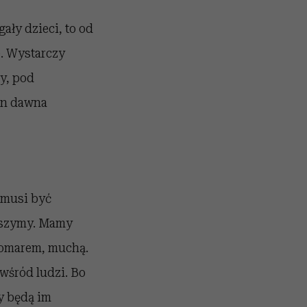
ały dzieci, to od
e. Wystarczy
y, pod
en dawna
 musi być
raszymy. Mamy
komarem, muchą.
wśród ludzi. Bo
y będą im