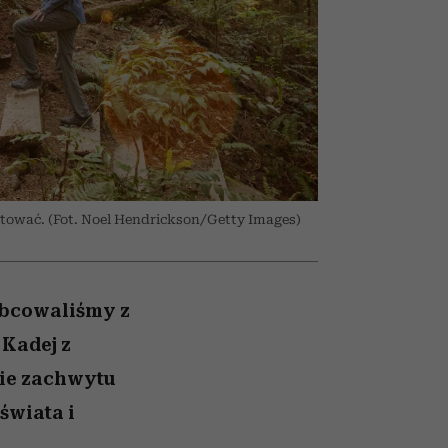
nił
relację z pieniędzmi
ane
zonu
ratować. (Fot. Noel Hendrickson/Getty Images)
obcowaliśmy z
 Kadej z
bie zachwytu
świata i