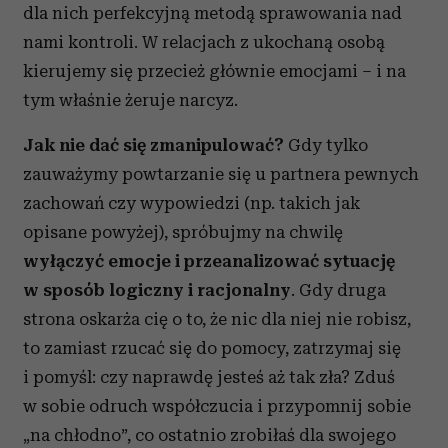
dla nich perfekcyjną metodą sprawowania nad
korzystania z ich usług.
nami kontroli. W relacjach z ukochaną osobą
kierujemy się przecież głównie emocjami – i na
tym właśnie żeruje narcyz.
Jak nie dać się zmanipulować?
Gdy tylko
zauważymy powtarzanie się u partnera pewnych
zachowań czy wypowiedzi (np. takich jak
opisane powyżej), spróbujmy na chwilę
wyłączyć emocje i przeanalizować sytuację
w sposób logiczny i racjonalny
. Gdy druga
strona oskarża cię o to, że nic dla niej nie robisz,
to zamiast rzucać się do pomocy, zatrzymaj się
i pomyśl: czy naprawdę jesteś aż tak zła? Zduś
w sobie odruch współczucia i przypomnij sobie
„na chłodno”, co ostatnio zrobiłaś dla swojego