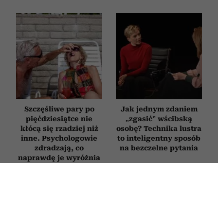
Szczęśliwe pary po
Jak jednym zdaniem
pięćdziesiątce nie
„zgasić” wścibską
kłócą się rzadziej niż
osobę? Technika lustra
inne. Psychologowie
to inteligentny sposób
zdradzają, co
na bezczelne pytania
naprawdę je wyróżnia