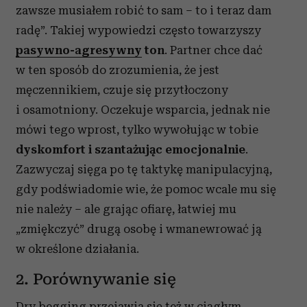
zawsze musiałem robić to sam – to i teraz dam
radę”. Takiej wypowiedzi często towarzyszy
pasywno-agresywny
ton
. Partner chce dać
w ten sposób do zrozumienia, że jest
męczennikiem, czuje się przytłoczony
i osamotniony. Oczekuje wsparcia, jednak nie
mówi tego wprost, tylko wywołując w tobie
dyskomfort i szantażując emocjonalnie
.
Zazwyczaj sięga po tę taktykę manipulacyjną,
gdy podświadomie wie, że pomoc wcale mu się
nie należy – ale grając ofiarę, łatwiej mu
„zmiękczyć” drugą osobę i wmanewrować ją
w określone działania.
2. Porównywanie się
Dry begging przejawia się też w ciągłym