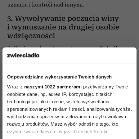
uznania i kontroli nad innymi.
3. Wywoływanie poczucia winy
i wymuszanie na drugiej osobie
wdzięczności
Jeśli nieraz słyszałaś z ust partnera: „Tyle dla
ciebie zrobiłem, a ty tak mi się odpłacasz?” albo
„Ja zrobiłem dla ciebie X, Y, Z, a ty co w zamian
zrobiłaś dla mnie?” – to możesz być pewna, że
Odpowiedzialne wykorzystanie Twoich danych
padłaś ofiarą manipulacji. W tym przypadku
Wraz z
naszymi 1022 partnerami
przetwarzamy Twoje
narcyz stawia się w roli wspaniałomyślnego
osobiste dane, np. adres IP, korzystając z takich
technologii jak pliki cookie, w celu wyświetlania
darczyńcy, którego wysiłki nie są doceniane
spersonalizowanych reklam i treści, analizowania tychże,
przez „okrutną” partnerkę. Chce on wywołać
wychodzenia naprzeciw oczekiwaniom użytkowników i
w tobie poczucie winy, że nie jesteś
rozwoju produktów. Masz wybór odnośnie tego, kto
wystarczająco wdzięczna za jego pomoc, więc
używa Twoich danych i w jakich celach to robi.
powinnaś spełnić jego żądania celem