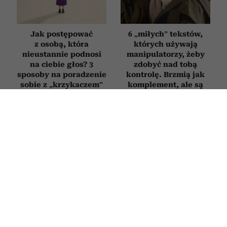
Jak postępować
6 „miłych” tekstów,
z osobą, która
których używają
nieustannie podnosi
manipulatorzy, żeby
na ciebie głos? 3
zdobyć nad tobą
sposoby na poradzenie
kontrolę. Brzmią jak
sobie z „krzykaczem”
komplement, ale są
pułapką
Jak zatrzymać myśli
Wyraz twarzy, wzrok
depresyjne, zanim
i chód psychopaty. Czy