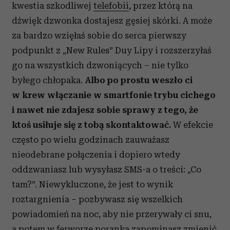
kwestia szkodliwej
telefobii
, przez którą na
dźwięk dzwonka dostajesz gęsiej skórki. A może
za bardzo wzięłaś sobie do serca pierwszy
podpunkt z „New Rules” Duy Lipy i rozszerzyłaś
go na wszystkich dzwoniących – nie tylko
byłego chłopaka.
Albo po prostu weszło ci
w krew włączanie w smartfonie trybu cichego
i nawet nie zdajesz sobie sprawy z tego, że
ktoś usiłuje się z tobą skontaktować.
W efekcie
często po wielu godzinach zauważasz
nieodebrane połączenia i dopiero wtedy
oddzwaniasz lub wysyłasz SMS-a o treści: „Co
tam?”. Niewykluczone, że jest to wynik
roztargnienia – pozbywasz się wszelkich
powiadomień na noc, aby nie przerywały ci snu,
a potem w ferworze poranka zapominasz zmienić