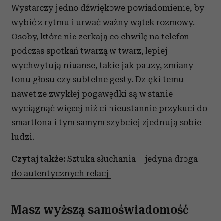
Wystarczy jedno dźwiękowe powiadomienie, by
i reklam, aby oferować funkcje społecznościowe i
analizować ruch w naszej witrynie. Informacje o tym, jak
wybić z rytmu i urwać ważny wątek rozmowy.
korzystasz z naszej witryny, udostępniamy partnerom
Osoby, które nie zerkają co chwilę na telefon
społecznościowym, reklamowym i analitycznym.
podczas spotkań twarzą w twarz, lepiej
Partnerzy mogą połączyć te informacje z innymi danymi
wychwytują niuanse, takie jak pauzy, zmiany
otrzymanymi od Ciebie lub uzyskanymi podczas
korzystania z ich usług.
tonu głosu czy subtelne gesty. Dzięki temu
nawet ze zwykłej pogawędki są w stanie
wyciągnąć więcej niż ci nieustannie przykuci do
smartfona i tym samym szybciej zjednują sobie
ludzi.
Czytaj także:
Sztuka słuchania – jedyna droga
do autentycznych relacji
Masz wyższą samoświadomość