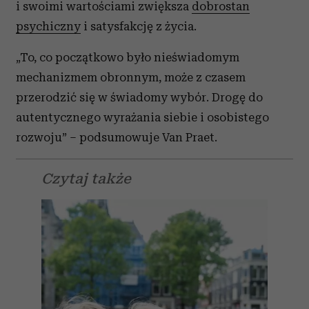
i swoimi wartościami zwiększa
dobrostan
społecznościowym, reklamowym i analitycznym.
Partnerzy mogą połączyć te informacje z innymi danymi
psychiczny
i satysfakcję z życia.
otrzymanymi od Ciebie lub uzyskanymi podczas
„To, co początkowo było nieświadomym
korzystania z ich usług.
mechanizmem obronnym, może z czasem
przerodzić się w świadomy wybór. Drogę do
autentycznego wyrażania siebie i osobistego
rozwoju” – podsumowuje Van Praet.
Czytaj także