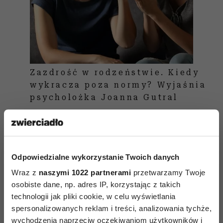
Zazdrość w rodzeństwie. Kiedy
wykracza poza normy? Wyjaśnia
psycholożka Joanna Gutral
„Wieloletnie badania pokazują, że różnicowanie
w traktowaniu dzieci może mieć negatywne
Odpowiedzialne wykorzystanie Twoich danych
konsekwencje rozwojowe, szczególnie dla tych
Wraz z
naszymi 1022 partnerami
przetwarzamy Twoje
mniej faworyzowanych przez rodziców” –
osobiste dane, np. adres IP, korzystając z takich
czytamy w „Psychological Bulletin”.
technologii jak pliki cookie, w celu wyświetlania
spersonalizowanych reklam i treści, analizowania tychże,
Dzieci traktowane mniej korzystnie częściej
wychodzenia naprzeciw oczekiwaniom użytkowników i