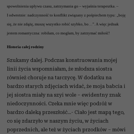
spowolnienia upływu czasu, zatrzymania go – wyjaśnia terapeutka. –
I odwrotnie: nadczynność to konflikt związany z pośpiechem typu: „boję
się, że nie zdążę, muszę wszystko robić szybko, bo…”. A więc jednak
jestem romantyczna: robiłam, co mogłam, by zatrzymać miłość!
Historia całej rodziny
Szukamy dalej. Podczas konstruowania mojej
linii życia wspomniałam, że młodsza siostra
również choruje na tarczycę. W dodatku na
bardzo starych zdjęciach widać, że moja babcia i
jej siostra miały na szyi wole – ewidentny znak
niedoczynności. Czeka mnie więc podróż w
bardzo daleką przeszłość…- Ciało jest mapą tego,
co się zdarzyło w naszym życiu, w życiach
poprzednich, ale też w życiach przodków – mówi