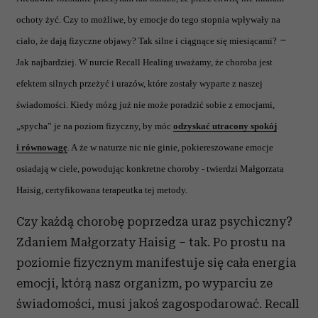
ochoty żyć. Czy to możliwe, by emocje do tego stopnia wpływały na
–
ciało, że dają fizyczne objawy? Tak silne i ciągnące się miesiącami?
Jak najbardziej. W nurcie Recall Healing uważamy, że choroba jest
efektem silnych przeżyć i urazów, które zostały wyparte z naszej
świadomości. Kiedy mózg już nie może poradzić sobie z emocjami,
„spycha” je na poziom fizyczny, by móc
odzyskać utracony spokój
i równowagę
. A że w naturze nic nie ginie, pokiereszowane emocje
osiadają w ciele, powodując konkretne choroby - twierdzi Małgorzata
Haisig, certyfikowana terapeutka tej metody.
Czy każdą chorobę poprzedza uraz psychiczny?
Zdaniem Małgorzaty Haisig – tak. Po prostu na
poziomie fizycznym manifestuje się cała energia
emocji, którą nasz organizm, po wyparciu ze
świadomości, musi jakoś zagospodarować. Recall