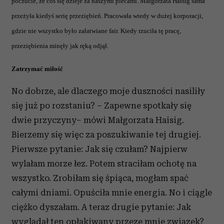
poczucie, że coś się dzieje za naszymi plecami. Małgorzata Haisig sama
przeżyła kiedyś serię przeziębień. Pracowała wtedy w dużej korporacji,
gdzie nie wszystko było załatwiane fair. Kiedy rzuciła tę pracę,
przeziębienia minęły jak ręką odjął.
Zatrzymać miłość
No dobrze, ale dlaczego moje duszności nasiliły
się już po rozstaniu? – Zapewne spotkały się
dwie przyczyny– mówi Małgorzata Haisig.
Bierzemy się więc za poszukiwanie tej drugiej.
Pierwsze pytanie: Jak się czułam? Najpierw
wylałam morze łez. Potem straciłam ochotę na
wszystko. Zrobiłam się śpiąca, mogłam spać
całymi dniami. Opuściła mnie energia. No i ciągle
ciężko dyszałam. A teraz drugie pytanie: Jak
wyglądał ten opłakiwany przeze mnie związek?