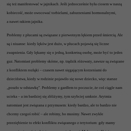
się też manifestować w jajnikach. Jeśli jednocześnie była ciosem w naszą
kobiecość, może owocować torbielami, zaburzeniami hormonalnymi,
a nawet rakiem jajnika.
Problemy z płucami są związane z pierwotnym lękiem przed śmiercią. Ale
są i niuanse: kiedy lęków jest dużo, w płucach pojawią się liczne
zwapnienia. Gdy lękamy się o jedną, konkretną osobę, może być to jeden
guz. Natomiast problemy skórne, np. trądzik różowaty, zawsze są związane
z konfliktem rozłąki – czasem nawet sięgającym korzeniami do
dzieciństwa, kiedy w rodzinie pojawiło się nowe dziecko, więc starsze
„poszło w odstawkę”. Problemy z gardłem to poczucie, że coś ciągle nam
ucieka – a im bardziej się zbliżymy, tym szybciej umknie. Arytmia
natomiast jest związana z przymusem: kiedy bardzo, ale to bardzo nie
chcemy czegoś robić – ale robimy, bo musimy. Nawet zwykłe
przeziębienie to efekt konfliktu związanego z terytorium: gdy mamy