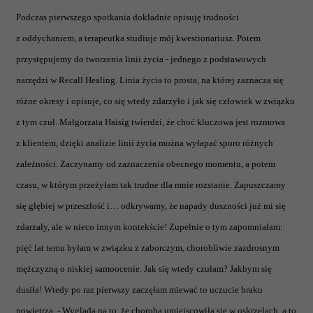
Podczas pierwszego spotkania dokładnie opisuję trudności
z oddychaniem, a terapeutka studiuje mój kwestionariusz. Potem
przystępujemy do tworzenia linii życia - jednego z podstawowych
narzędzi w Recall Healing. Linia życia to prosta, na której zaznacza się
różne okresy i opisuje, co się wtedy zdarzyło i jak się człowiek w związku
z tym czuł. Małgorzata Haisig twierdzi, że choć kluczowa jest rozmowa
z klientem, dzięki analizie linii życia można wyłapać sporo różnych
zależności. Zaczynamy od zaznaczenia obecnego momentu, a potem
czasu, w którym przeżyłam tak trudne dla mnie rozstanie. Zapuszczamy
się głębiej w przeszłość i… odkrywamy, że napady duszności już mi się
zdarzały, ale w nieco innym kontekście! Zupełnie o tym zapomniałam:
pięć lat temu byłam w związku z zaborczym, chorobliwie zazdrosnym
mężczyzną o niskiej samoocenie. Jak się wtedy czułam? Jakbym się
dusiła! Wtedy po raz pierwszy zaczęłam miewać to uczucie braku
powietrza. - Wygląda na to, że choroba umiejscowiła się w oskrzelach, a to