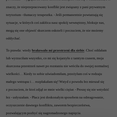
znaczy, że nieprzepracowany konflikt jest związany z pani prywatnym
terytorium - tłumaczy terapeutka. - Jeśli permanentnie powtarzają się
sytuacje, w których coś zakłóca nasz spokój wewnętrzny, blokuje nas,
mogą się one objawić skurczem oskrzeli i poczuciem, że nie możemy
oddychać.
To prawda: wtedy
brakowało mi przestrzeni dla siebie
. Choć oddałam
lub wyrzuciłam wszystko, co mi się kojarzyło z tamtym czasem, moja
skurczona przestrzeń nawet po rozstaniu nie wróciła do swojej normalnej
wielkości… Kiedy to sobie uświadomiłam, przeżyłam coś w rodzaju
małego wstrząsu i… rozpłakałam się! Wstyd z powodu łez mieszał się
z poczuciem, że ktoś zdjął ze mnie wielki ciężar. - Proszę się nie wstydzić
łez - usłyszałam. - Płacz jest doskonałym sposobem na odreagowanie,
oczyszczenie dawnego konfliktu, zaworem bezpieczeństwa,
pozwalającym pozbyć się nagromadzonego napięcia.