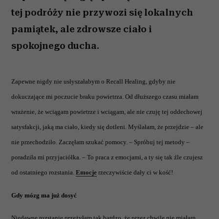
tej podróży nie przywozi się lokalnych
pamiątek, ale zdrowsze ciało i
spokojnego ducha.
Zapewne nigdy nie usłyszałabym o Recall Healing, gdyby nie
dokuczające mi poczucie braku powietrza. Od dłuższego czasu miałam
wrażenie, że wciągam powietrze i wciągam, ale nie czuję tej oddechowej
satysfakcji, jaką ma ciało, kiedy się dotleni. Myślałam, że przejdzie – ale
nie przechodziło. Zaczęłam szukać pomocy. – Spróbuj tej metody –
poradziła mi przyjaciółka. – To praca z emocjami, a ty się tak źle czujesz
od ostatniego rozstania.
Emocje
rzeczywiście dały ci w kość!
Gdy mózg ma już dosyć
Niedawne rozstanie przeżyłam tak bardzo, że przez chwilę nie miałam