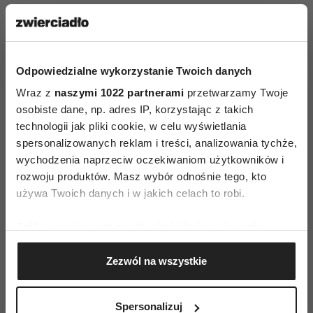
Ale czy samo uświadomienie wystarczy? Czasem tak. Ale częściej
uświadomienie prowadzi do kolejnego kroku: rozwiązania konfliktu - a to
może potrwać. Niekiedy chorym pomagają różne sposoby medytacji
Odpowiedzialne wykorzystanie Twoich danych
i wizualizacji, fizyczne ćwiczenia, coś w rodzaju mantry, czy klasyczna
Wraz z
naszymi 1022 partnerami
przetwarzamy Twoje
psychoterapia. Ja dzięki rzece łez dostałam lekką „pokutę”: miałam dwa
osobiste dane, np. adres IP, korzystając z takich
technologii jak pliki cookie, w celu wyświetlania
razy dziennie słuchać piosenki „Time to say goodbye”.
spersonalizowanych reklam i treści, analizowania tychże,
Lęk pierwotny? Płuca!
wychodzenia naprzeciw oczekiwaniom użytkowników i
rozwoju produktów. Masz wybór odnośnie tego, kto
Recall Healing to metoda bardzo precyzyjna:
używa Twoich danych i w jakich celach to robi.
Informacja: „mam duszności” – to za mało. Trzeba
Jeśli wyrazisz na to zgodę, chcielibyśmy również:
ustalić, czy ich przyczyną jest serce, oskrzela,
Gromadzić dane dotyczące Twojej lokalizacji
a może płuca. Od tego zależy, jakim emocjom
Zezwól na wszystkie
geograficznej z dokładnością nawet do kilku metrów
będziemy się przyglądać. I odwrotnie: znając już
Identyfikować Twoje urządzenie, aktywnie
mapę emocji, możemy poszukać dolegliwości,
analizując charakteryzującego je zbiory danych
Spersonalizuj
które spowodowały. Okazuje się, że określone