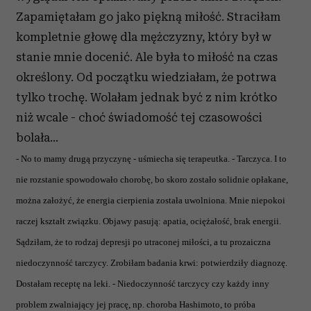
Zapamiętałam go jako piękną miłość. Straciłam
kompletnie głowę dla mężczyzny, który był w
stanie mnie docenić. Ale była to miłość na czas
określony. Od początku wiedziałam, że potrwa
tylko trochę. Wolałam jednak być z nim krótko
niż wcale - choć świadomość tej czasowości
bolała…
- No to mamy drugą przyczynę - uśmiecha się terapeutka. - Tarczyca. I to
nie rozstanie spowodowało chorobę, bo skoro zostało solidnie opłakane,
można założyć, że energia cierpienia została uwolniona. Mnie niepokoi
raczej kształt związku. Objawy pasują: apatia, ociężałość, brak energii.
Sądziłam, że to rodzaj depresji po utraconej miłości, a tu prozaiczna
niedoczynność tarczycy. Zrobiłam badania krwi: potwierdziły diagnozę.
Dostałam receptę na leki. - Niedoczynność tarczycy czy każdy inny
problem zwalniający jej pracę, np. choroba Hashimoto, to próba