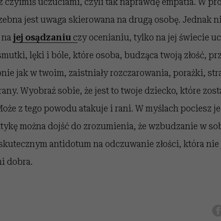
z czyimiś uczuciami, czyli tak naprawdę empatia. W pr
zebna jest uwaga skierowana na drugą osobę. Jednak ni
 na
jej osądzaniu
c
zy ocenianiu, tylko na jej świecie u
mutki, lęki i bóle, które osoba, budząca twoją złość, pr
nie jak w twoim, zaistniały rozczarowania, porażki, stra
rany. Wyobraź sobie, że jest to twoje dziecko, które zo
Może z tego powodu atakuje i rani. W myślach pociesz je 
ktykę można dojść do zrozumienia, że wzbudzanie w so
kutecznym antidotum na odczuwanie złości, która nie j
i dobra.