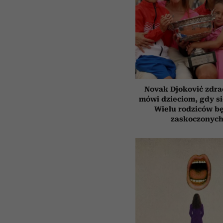
Novak Djoković zdrad
mówi dzieciom, gdy s
Wielu rodziców b
zaskoczonyc