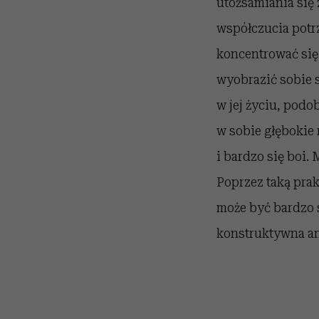
utożsamiania się 
współczucia potr
koncentrować się
wyobrazić sobie s
w jej życiu, podob
w sobie głębokie 
i bardzo się boi. 
Poprzez taką pra
może być bardzo s
konstruktywna an