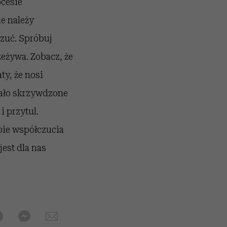
ocesie
e należy
czuć. Spróbuj
zeżywa. Zobacz, że
ty, że nosi
stało skrzywdzone
i przytul.
bie współczucia
est dla nas