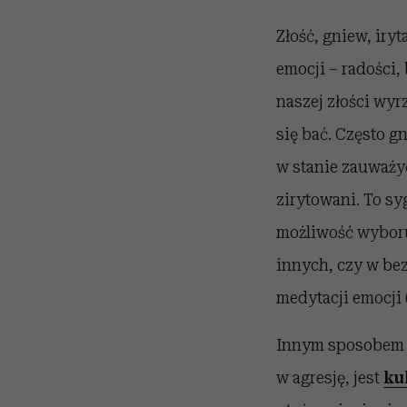
Złość, gniew, iry
emocji – radości, 
naszej złości wyrz
się bać. Często gn
w stanie zauważyć
zirytowani. To sy
możliwość wyboru
innych, czy w bez
medytacji emocji
Innym sposobem n
w agresję, jest
ku