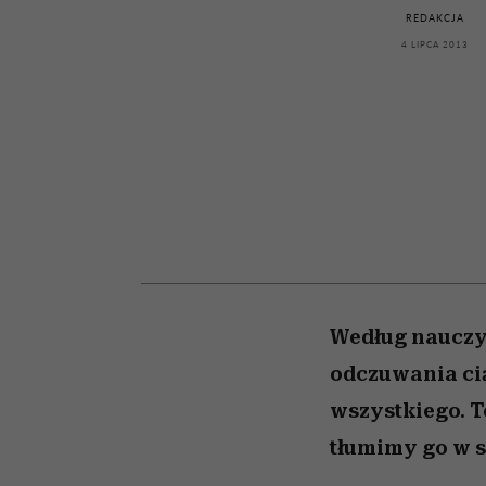
kawę z Kasią Miller”, s.
bez gierek i domysłó
REDAKCJA
odc. 7]
4 LIPCA 2013
Według nauczy
odczuwania ci
wszystkiego. T
tłumimy go w s