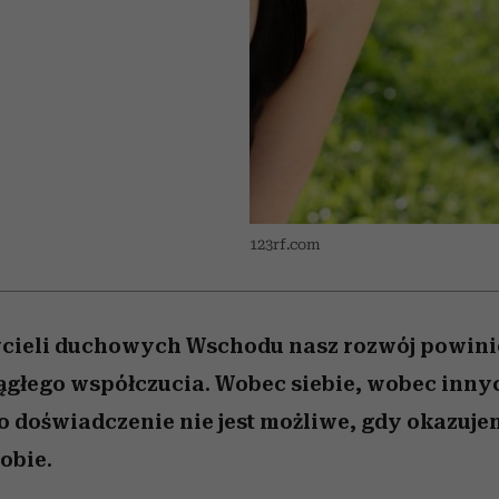
 5,
w
Raport Lyst ujawnił
Miller s. 5, odc. 6]
cieszy się dużą
skuteczne
pamięć
tysiące widzó
granicę
popularnością na Netflixie
najbardziej pożądane
ubrania i marki sezonu
123rf.com
cieli duchowych Wschodu nasz rozwój powini
ągłego współczucia. Wobec siebie, wobec inny
o doświadczenie nie jest możliwe, gdy okazuj
obie.