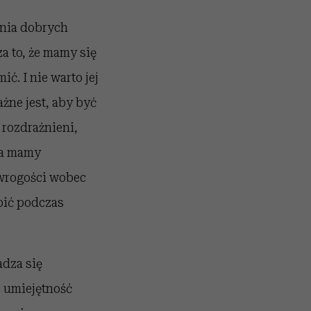
ania dobrych
a to, że mamy się
ić. I nie warto jej
ażne jest, aby być
 rozdrażnieni,
sca mamy
 wrogości wobec
bić podczas
dza się
 umiejętność