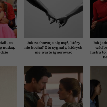
ził, co
Jak zachowuje się mąż, który
Jak jed
ię nudzą.
nie kocha? Oto sygnały, których
wścib
ędzie
nie warto ignorować
lustra to
h
be