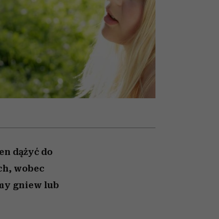
w
uruchamia całą lawinę
podejrzeń
en dążyć do
ch, wobec
emy gniew lub