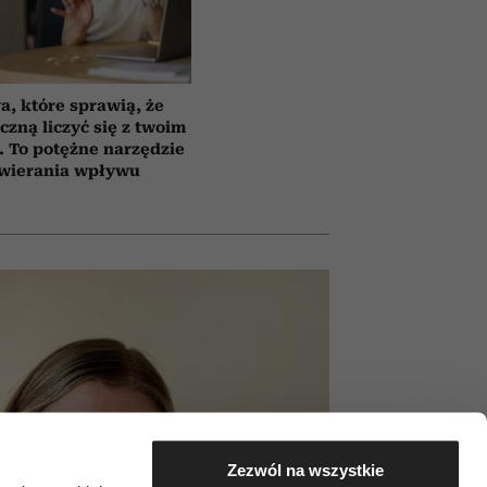
a, które sprawią, że
czną liczyć się z twoim
 To potężne narzędzie
wierania wpływu
Zezwól na wszystkie