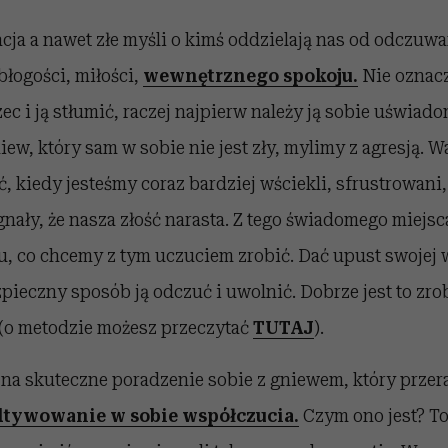
tacja a nawet złe myśli o kimś oddzielają nas od odczuw
błogości, miłości,
wewnętrznego spokoju.
Nie oznacz
ec i ją stłumić, raczej najpierw należy ją sobie uświadom
iew, który sam w sobie nie jest zły, mylimy z agresją. W
, kiedy jesteśmy coraz bardziej wściekli, sfrustrowani,
gnały, że nasza złość narasta. Z tego świadomego miej
, co chcemy z tym uczuciem zrobić. Dać upust swojej
pieczny sposób ją odczuć i uwolnić. Dobrze jest to zro
 (o metodzie możesz przeczytać
TUTAJ
).
a skuteczne poradzenie sobie z gniewem, który przera
ltywowanie w sobie współczucia.
Czym ono jest? To