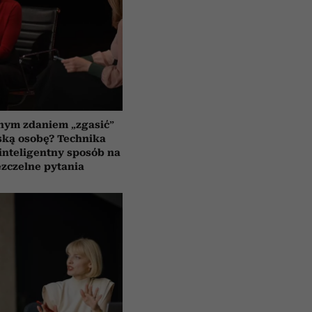
nym zdaniem „zgasić”
ską osobę? Technika
 inteligentny sposób na
zczelne pytania