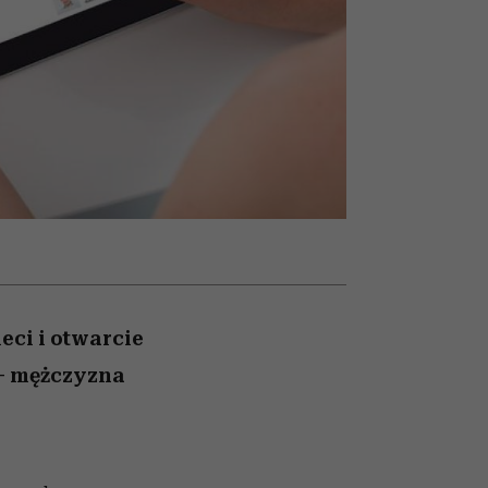
nił
relację z pieniędzmi
ane
zonu
eci i otwarcie
– mężczyzna