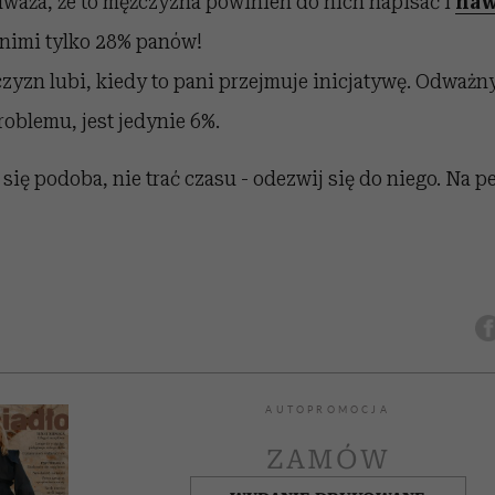
waża, że to mężczyzna powinien do nich napisać i
naw
 nimi tylko 28% panów!
yzn lubi, kiedy to pani przejmuje inicjatywę. Odważny
roblemu, jest jedynie 6%.
i się podoba, nie trać czasu - odezwij się do niego. Na 
AUTOPROMOCJA
ZAMÓW