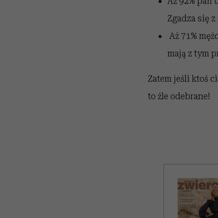
Aż 92% pań u
Zgadza się z
Aż 71% mężcz
mają z tym p
Zatem jeśli ktoś c
to źle odebrane!