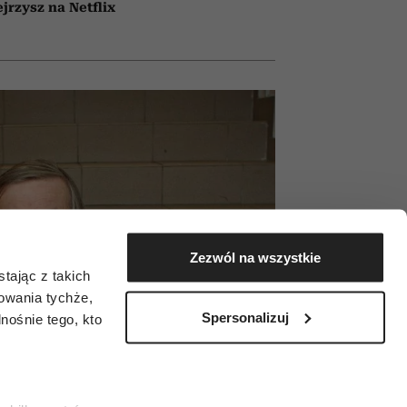
jrzysz na Netflix
Zezwól na wszystkie
tając z takich
zowania tychże,
Spersonalizuj
ośnie tego, kto