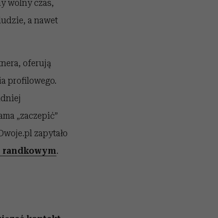
my wolny czas,
udzie, a nawet
tnera, oferują
a profilowego.
udniej
ama „zaczepić”
Dwoje.pl zapytało
lu randkowym
.