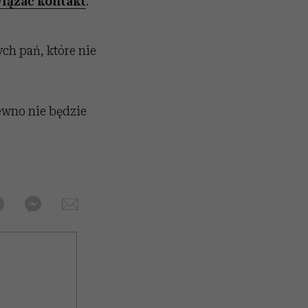
iązać kontakt
.
ch pań, które nie
pewno nie będzie