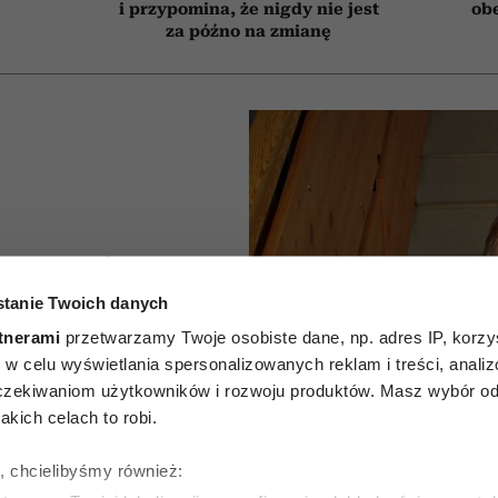
i przypomina, że nigdy nie jest
obe
za późno na zmianę
nie mylą
tanie Twoich danych
rawie”.
tnerami
przetwarzamy Twoje osobiste dane, np. adres IP, korzys
 prof.
ie, w celu wyświetlania spersonalizowanych reklam i treści, anali
zekiwaniom użytkowników i rozwoju produktów. Masz wybór odn
ikołejce
kich celach to robi.
cę jego
ę, chcielibyśmy również: