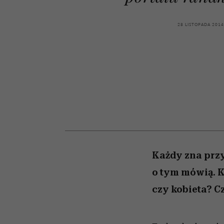
kawę z Kasią Miller”, s.
girls”
odc. 7]
28 LISTOPADA 2014
Każdy zna przy
o tym mówią. 
czy kobieta? 