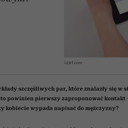
 5,
kwestie, o których wciąż
skutki dla związku i dla
Miller s. 5, odc. 6]
Raport Lyst ujaw
boimy się mówić
partnerki
najbardziej pożąd
ubrania i marki se
123rf.com
kłady szczęśliwych par, które znalazły się w si
Kto powinien pierwszy zaproponować kontakt 
Czy kobiecie wypada napisać do mężczyzny?