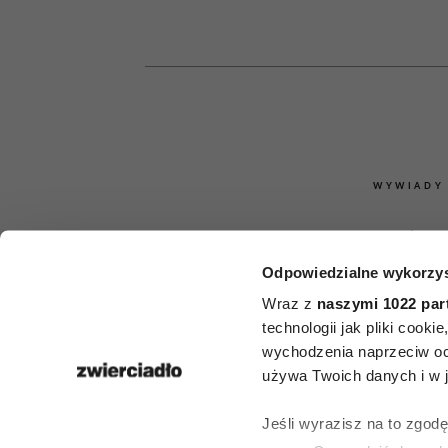
WYWIADY
„Koty nigdy 
Odpowiedzialne wykorzys
się w tej sp
Wraz z
naszymi 1022 par
Rozmowa o
technologii jak pliki cook
wychodzenia naprzeciw oc
Zbigniewie M
używa Twoich danych i w ja
w 75. roczni
Jeśli wyrazisz na to zgod