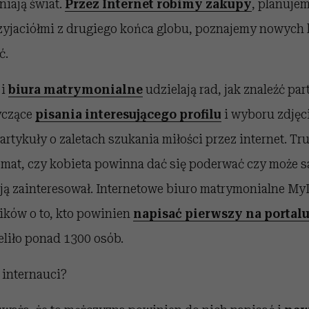
iają świat.
Przez Internet robimy zakupy
, planuje
yjaciółmi z drugiego końca globu, poznajemy nowych l
ć.
 i
biura matrymonialne
udzielają rad, jak znaleźć par
yczące
pisania interesującego profilu
i wyboru zdjęci
 artykuły o zaletach szukania miłości przez internet. Tr
emat, czy kobieta powinna dać się poderwać czy może s
 ją zainteresował. Internetowe biuro matrymonialne My
ków o to, kto powinien
napisać pierwszy na porta
liło ponad 1300 osób.
 internauci?