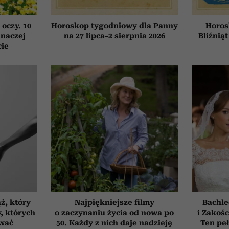
 oczy. 10
Horoskop tygodniowy dla Panny
Horos
inaczej
na 27 lipca–2 sierpnia 2026
Bliźniąt
cie
ż, który
Najpiękniejsze filmy
Bachle
, których
o zaczynaniu życia od nowa po
i Zakośc
ować
50. Każdy z nich daje nadzieję
Ten peł