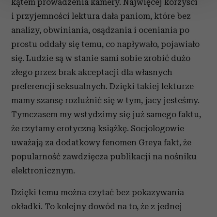
kątem prowadzenia kamery. Najwięcej korzyści
zmienić lub wycofać swoją zgodę w dowolnej chwili.
i przyjemności lektura dała paniom, które bez
Wykorzystujemy pliki cookie do spersonalizowania treści
analizy, obwiniania, osądzania i oceniania po
i reklam, aby oferować funkcje społecznościowe i
prostu oddały się temu, co napływało, pojawiało
analizować ruch w naszej witrynie. Informacje o tym, jak
się. Ludzie są w stanie sami sobie zrobić dużo
korzystasz z naszej witryny, udostępniamy partnerom
złego przez brak akceptacji dla własnych
społecznościowym, reklamowym i analitycznym.
Partnerzy mogą połączyć te informacje z innymi danymi
preferencji seksualnych. Dzięki takiej lekturze
otrzymanymi od Ciebie lub uzyskanymi podczas
mamy szansę rozluźnić się w tym, jacy jesteśmy.
korzystania z ich usług.
Tymczasem my wstydzimy się już samego faktu,
że czytamy erotyczną książkę. Socjologowie
uważają za dodatkowy fenomen Greya fakt, że
popularność zawdzięcza publikacji na nośniku
elektronicznym.
Dzięki temu można czytać bez pokazywania
okładki. To kolejny dowód na to, że z jednej