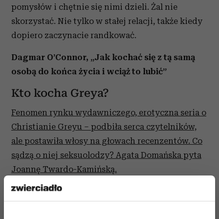
pomysłów i chętnie się nimi dzieli. Żal nie
skorzystać. Nie tylko w stałej relacji, także kiedy
dopiero zaczynacie randkować.
Dagmar O’Connor, „Jak kochać się z tą samą
osobą do końca życia i wciąż to lubić”
Kto kocha Greya?
Fenomen rynku wydawniczego, erotyczna seria o
Christianie Greyu – podbiła serca czytelników,
ale postawiła włosy na głowach recenzentów. Co
sądzą o niej seksuolodzy? Agata Domańska pyta
Joannę Twardo-Kamińską.
Ta książka nikogo nie pozostawia obojętnym.
Budzi albo zachwyt i podniecenie, albo