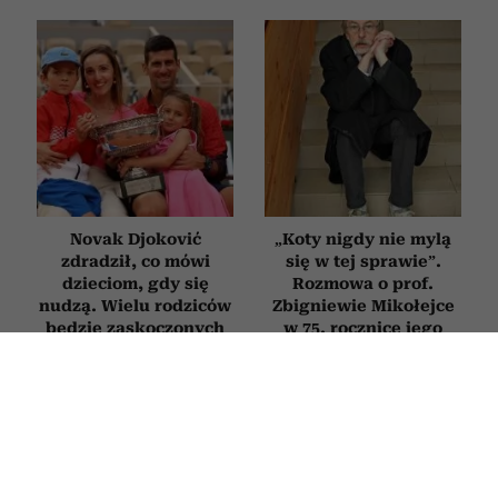
Novak Djoković
„Koty nigdy nie mylą
zdradził, co mówi
się w tej sprawie”.
dzieciom, gdy się
Rozmowa o prof.
nudzą. Wielu rodziców
Zbigniewie Mikołejce
będzie zaskoczonych
w 75. rocznicę jego
urodzin
RELACJE
Jak zachowuje się mąż, który nie