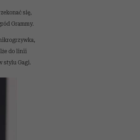
rzekonać się,
agród Grammy.
 mikrogrzywka,
że do linii
w stylu Gagi.