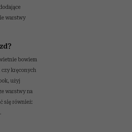
 dodające
nie warstwy
azd?
świetnie bowiem
h czy kręconych
ook, użyj
sze warstwy na
ć się również:
.