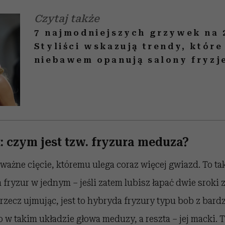
Czytaj także
7 najmodniejszych grzywek na 
Styliści wskazują trendy, które
niebawem opanują salony fryzj
t: czym jest tzw. fryzura meduza?
odważne cięcie, któremu ulega coraz więcej gwiazd. To t
h fryzur w jednym
– j
eśli zatem lubisz łapać dwie sroki 
j rzecz ujmując, jest to hybryda fryzury typu bob z bard
o w takim układzie głowa meduzy, a reszta
– jej
macki. 