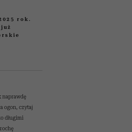
2025 rok.
 już
erskie
ak naprawdę
za ogon, czytaj
zo długimi
Trochę