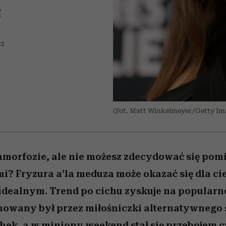
nice
 5,
ć
sezon jesień–zima 2026/27
zaskakujący faworyt
Miller s. 5, odc. 6]
to dla nich zarwies
zupełny brak ogł
girls”
u
CZ
(Fot. Matt Winkelmeyer/Getty Im
amorfozie, ale nie możesz zdecydować się pom
i? Fryzura a’la meduza może okazać się dla ci
dealnym. Trend po cichu zyskuje na popularno
owany był przez miłośniczki alternatywnego st
hek, a w miniony weekend stał się przebojem