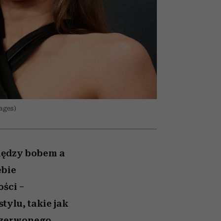
z noc
ady
Auschwitz
ages)
iędzy bobem a
ebie
ści –
ylu, takie jak
 czerwonego