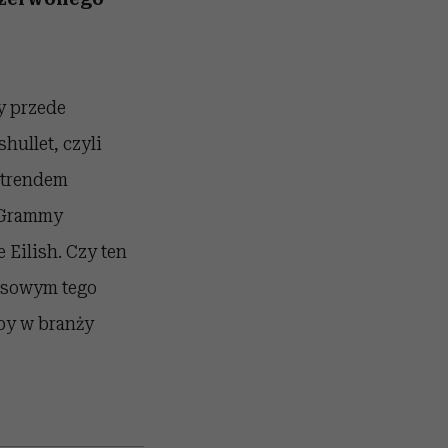
y przede
shullet, czyli
 trendem
d Grammy
 Eilish. Czy ten
osowym tego
oby w branży