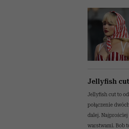
Jellyfish cu
Jellyfish cut to 
połączenie dwóc
dalej. Najproście
warstwami. Bob t