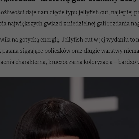
ożliwości daje nam cięcie typu jellyfish cut, najlepiej p
cia największych gwiazd z niedzielnej gali rozdania n
wiła na gotycką energię. Jellyfish cut w jej wydaniu to
 pasma sięgające policzków oraz długie warstwy niemal
macnia charakterna, kruczoczarna koloryzacja
– bardzo 