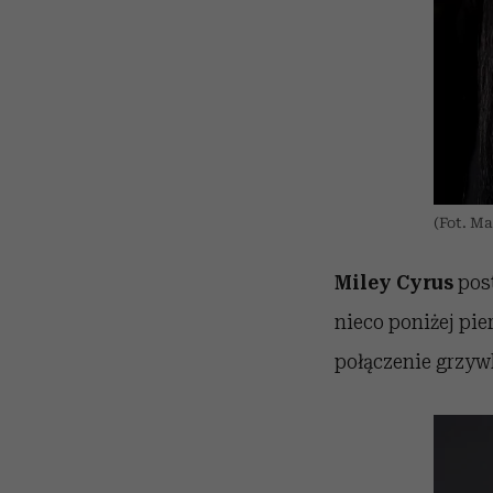
(Fot. M
Miley Cyrus
pos
nieco poniżej pier
połączenie grzywk