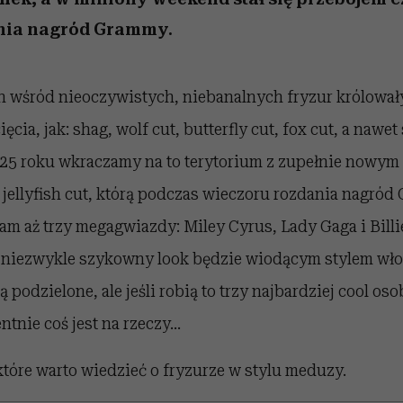
nia nagród Grammy.
ch wśród nieoczywistych, niebanalnych fryzur królował
ęcia, jak: shag, wolf cut, butterfly cut, fox cut, a nawet 
025 roku wkraczamy na to terytorium z zupełnie nowym
 jellyfish cut, którą podczas wieczoru rozdania nagró
m aż trzy megagwiazdy: Miley Cyrus, Lady Gaga i Billie
e niezwykle szykowny look będzie wiodącym stylem wł
 podzielone, ale jeśli robią to trzy najbardziej cool os
tnie coś jest na rzeczy…
 które warto wiedzieć o fryzurze w stylu meduzy.