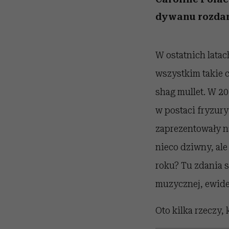
dywanu rozda
W ostatnich lata
wszystkim takie ci
shag mullet. W 2
w postaci fryzury
zaprezentowały na
nieco dziwny, al
roku? Tu zdania są
muzycznej, ewiden
Oto kilka rzeczy,