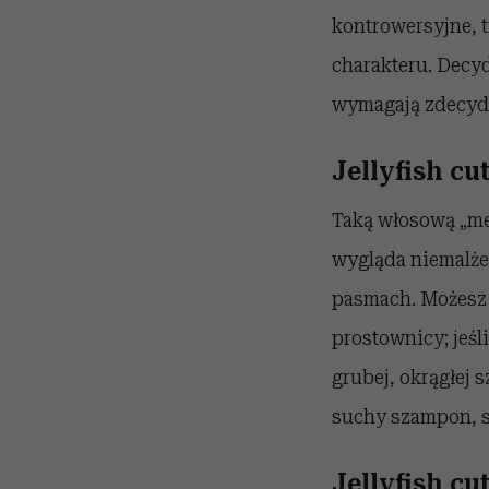
kontrowersyjne, t
charakteru. Decyd
wymagają zdecydo
Jellyfish cu
Taką włosową „me
wygląda niemalże 
pasmach. Możesz t
prostownicy; jeśl
grubej, okrągłej 
suchy szampon, sp
Jellyfish c