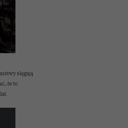
arstwy sięgają
ć, że to
ał.