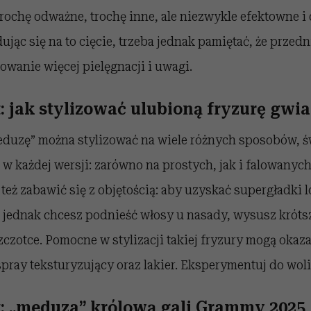
rochę odważne, trochę inne, ale niezwykle efektowne i
ując się na to cięcie, trzeba jednak pamiętać, że przed
wanie więcej pielęgnacji i uwagi.
t: jak stylizować ulubioną fryzurę gwi
duzę” można stylizować na wiele różnych sposobów, 
w każdej wersji: zarówno na prostych, jak i falowanyc
eż zabawić się z objętością: aby uzyskać supergładki l
i jednak chcesz podnieść włosy u nasady, wysusz krót
szczotce. Pomocne w stylizacji takiej fryzury mogą okaza
ray teksturyzujący oraz lakier. Eksperymentuj do woli
ut: „meduza” królową gali Grammy 2025