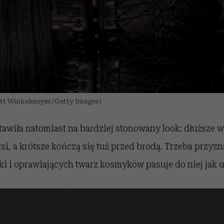
att Winkelmeyer/Getty Images)
tawiła natomiast na bardziej stonowany look: dłuższe w
si, a krótsze kończą się tuż przed brodą. Trzeba przyzna
i i oprawiających twarz kosmyków pasuje do niej jak ul