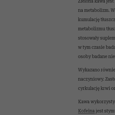
Zielona kawa jest
na metabolizm. W 
kumulację tłuszcz
metabolizmu tłus
stosowały supleme
w tym czasie bada
osoby badane ni
Wykazano również
naczyniowy. Zast
cyrkulację krwi o
Kawa wykorzystyw
Kofeina
jest stym