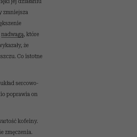
ęki jej działaniu
y zmniejsza
iększenie
z
nadwagą
, które
wykazały, że
uszczu. Co istotne
 układ sercowo-
io poprawia on
artość kofeiny.
ie zmęczenia.