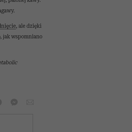
agawy.
nięcie
, ale dzięki
o, jak wspomniano
tabolic