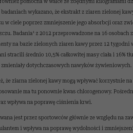
 również pomocna w walce ze zbędnymi kilogramami dzi
badaniach wykazano, że ekstrakt z ziaren zielonej kaw
u w ciele poprzez zmniejszenie jego absorbcji oraz zw
zczu. Badania¹ z 2012 przeprowadzone na 16 osobach 
nty na bazie zielonych ziaren kawy przez 12 tygodni 
ni stracili średnio 10,5% całkowitej masy ciała i 16% tł
e zmieniały dotychczasowych nawyków żywieniowych.
, że ziarna zielonej kawy mogą wpływać korzystnie na
osowanie ma tu ponownie kwas chlorogenowy. Pośredn
raz wpływa na poprawę ciśnienia krwi.
ana jest przez sportowców głównie ze względu na zaw
ulantem i wpływa na poprawę wydolności i zmniejszen