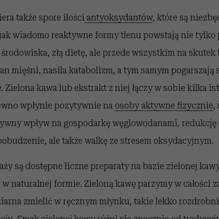
era także spore ilości
antyoksydantów
, które są niezb
jak wiadomo reaktywne formy tlenu powstają nie tylko
środowiska, złą dietę, ale przede wszystkim na skutek 
tan mięśni, nasila katabolizm, a tym samym pogarszają
 Zielona kawa lub ekstrakt z niej łączy w sobie kilka i
pewno wpłynie pozytywnie na
osoby aktywne fizycznie
,
tywny wpływ na gospodarkę węglowodanami, redukcję 
pobudzenie, ale także walkę ze stresem oksydacyjnym.
ży są dostępne liczne preparaty na bazie zielonej kaw
w naturalnej formie. Zieloną kawę parzymy w całości z
ziarna zmielić w ręcznym młynku, takie lekko rozdrobn
ju. Smak zielonej kawy różni się znacznie od tradycyjn