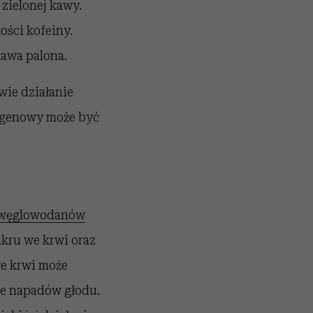
zielonej kawy.
ości kofeiny.
kawa palona.
wie działanie
rogenowy może być
węglowodanów
kru we krwi oraz
e krwi może
ie napadów głodu.