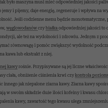
tak było maszyna musi mieć odpowiedniej jakości paliw
o jemy i pijemy, daje energię, regeneruje i wpływa na 
olność. Jeśli codzienne menu będzie monotematyczne,
ów,
węglowodanów
czy
białka
odpowiedniej jakości to o
kondycji, ale też na wydolności i zdrowiu. Jednym z pro
ymać równowagę i pomóc zwiększyć wydolność podcz
ona kawa lub ekstrakt z niej.
onej kawy
rośnie. Przypisywane są jej liczne właściwoś
asy ciała, obniżenie ciśnienia krwi czy
kontrola poziom
ic innego jak niepalone ziarna kawy. Ziarna kawy spośr
ają w swoim składzie duże ilości kofeiny i kwasu chlo
alenia kawy, zawartość tego kwasu ulega zmniejszeniu,