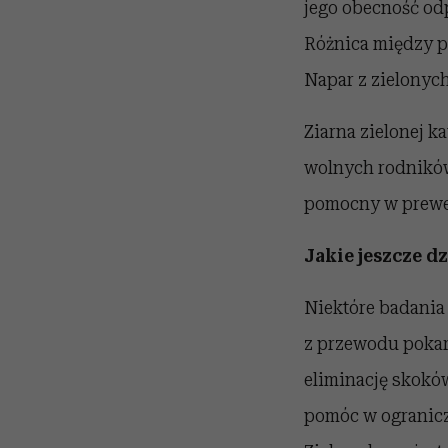
jego obecność odp
Różnica między pa
Napar z zielonych
Ziarna zielonej k
wolnych rodników
pomocny w prewe
Jakie jeszcze 
Niektóre badania
z przewodu pokar
eliminację skokó
pomóc w ogranicz