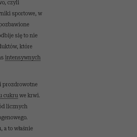
o, czyli
wyniki sportowe, w
 pozbawione
dbije się to nie
duktów, które
as
intensywnych
ci prozdrowotne
u cukru
we krwi.
ód licznych
rogenowego.
 a to właśnie