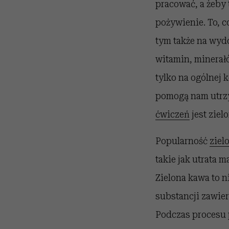
pracować, a żeby 
pożywienie. To, c
tym także na wyd
witamin, minerał
tylko na ogólnej 
pomogą nam utrz
ćwiczeń
jest ziel
Popularność
ziel
takie jak utrata m
Zielona kawa to n
substancji zawier
Podczas procesu p