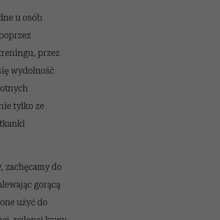
ędne u osób
 poprzez
treningu, przez
 się wydolność
stotnych
 nie tylko ze
tkanki
y, zachęcamy do
alewając gorącą
ione użyć do
ej, palonej kawy.