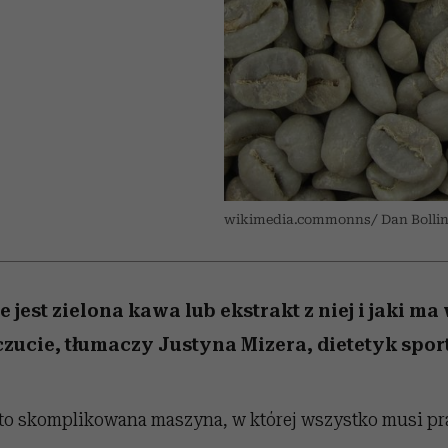
edź
 5,
przekraczają swoje granice
Wiemy, gdzie go kupić
Miller s. 5, odc. 6]
sezon jesień–zima 2
zaskakujący fawo
w seksie?
wikimedia.commonns/ Dan Bolli
jest zielona kawa lub ekstrakt z niej i jaki m
ucie, tłumaczy Justyna Mizera, dietetyk spor
to skomplikowana maszyna, w której wszystko musi p