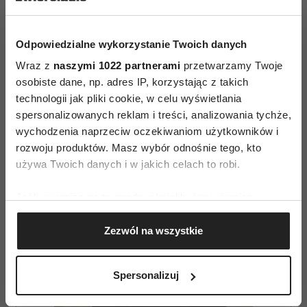
nastąpi.
Odpowiedzialne wykorzystanie Twoich danych
Wraz z
naszymi 1022 partnerami
przetwarzamy Twoje
osobiste dane, np. adres IP, korzystając z takich
technologii jak pliki cookie, w celu wyświetlania
spersonalizowanych reklam i treści, analizowania tychże,
wychodzenia naprzeciw oczekiwaniom użytkowników i
AUTOPROMOCJA
rozwoju produktów. Masz wybór odnośnie tego, kto
używa Twoich danych i w jakich celach to robi.
Jeśli wyrazisz na to zgodę, chcielibyśmy również:
Gromadzić dane dotyczące Twojej lokalizacji
Zezwól na wszystkie
geograficznej z dokładnością nawet do kilku metrów
Identyfikować Twoje urządzenie, aktywnie
analizując charakteryzującego je zbiory danych
Spersonalizuj
(fingerprinting, czyli wirtualny odcisk palca)
Dowiedz się więcej odnośnie tego, jak Twoje osobiste