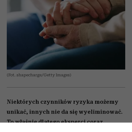
(Fot. shapecharge/Getty Images)
Niektórych czynników ryzyka możemy
unikać, innych nie da się wyeliminować.
To właśnie dlatego eksperci coraz
większą uwagę poświęcają nie tylko