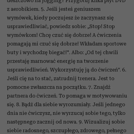
deszczowo na jogging? Przygotuj kilka płyt DVD
z aerobikiem. 5. Jeśli jesteś geniuszem
wymówek, kiedy poczujesz że zaczynasz się
usprawiedliwiać, powiedz sobie: „Stop! Stop
wymówkom! Chcę czuć się dobrze! A ćwiczenia
pomagają mi czuć się dobrze! Wkładam sportowe
buty i wychodzę biegać!". Albo: „Od tej chwili
przestaję marnować energię na tworzenie
usprawiedliwień. Wykorzystuję ją do ćwiczeń”. 6.
Jeśli cię na to stać, zatrudnij trenera. Jest to
pomocne zwłaszcza na początku. 7. Znajdź
partnera do ćwiczeń. To pomaga w motywowaniu
się. 8. Bądź dla siebie wyrozumiały. Jeśli jednego
dnia nie ćwiczysz, nie wyrzucaj sobie tego, tylko
następnego zacznij od nowa. 9. Wizualizuj sobie
siebie radosnego, szczupłego, zdrowego, pełnego