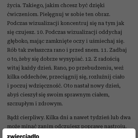
życia. Takiego, jakim chcesz być dzięki
ćwiczeniom. Pielęgnuj w sobie ten obraz.
Podczas wizualizacji koncentruj się na tym jak
się czujesz. 10. Podczas wizualizacji oddychaj
głęboko, mając zamknięte oczy i uśmiechaj się.
Rób tak zwłaszcza rano i przed snem. 11. Zadbaj
o to, żeby się dobrze wysypiać. 12. Z radością
witaj każdy dzień. Rano, po przebudzeniu, weź
kilka oddechów, przeciągnij się, rozluźnij ciało
i poczuj wdzięczność. Oto nastał nowy dzień,
abyś cieszył się swoim sprawnym ciałem,
szczupłym i zdrowym.
Bądź cierpliwy. Kilka dni a nawet tydzień lub dwa
może minąć zanim odczujesz poprawę nastroju.
Ale bądź pewien, jeśli będziesz wytrwały, to