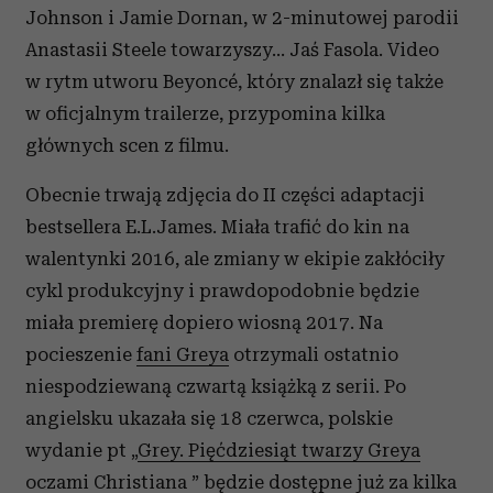
Johnson i Jamie Dornan, w 2-minutowej parodii
Anastasii Steele towarzyszy... Jaś Fasola. Video
w rytm utworu Beyoncé, który znalazł się także
w oficjalnym trailerze, przypomina kilka
głównych scen z filmu.
Obecnie trwają zdjęcia do II części adaptacji
bestsellera E.L.James. Miała trafić do kin na
walentynki 2016, ale zmiany w ekipie zakłóciły
cykl produkcyjny i prawdopodobnie będzie
miała premierę dopiero wiosną 2017. Na
pocieszenie
fani Greya
otrzymali ostatnio
niespodziewaną czwartą książką z serii. Po
angielsku ukazała się 18 czerwca, polskie
wydanie pt „
Grey. Pięćdziesiąt twarzy Greya
oczami Christiana
” będzie dostępne już za kilka