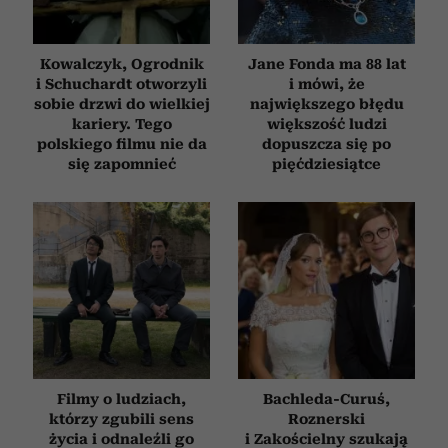
Kowalczyk, Ogrodnik
Jane Fonda ma 88 lat
i Schuchardt otworzyli
i mówi, że
sobie drzwi do wielkiej
największego błędu
kariery. Tego
większość ludzi
polskiego filmu nie da
dopuszcza się po
się zapomnieć
pięćdziesiątce
Filmy o ludziach,
Bachleda-Curuś,
którzy zgubili sens
Roznerski
życia i odnaleźli go
i Zakościelny szukają