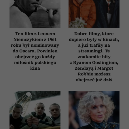
społecznościowym, reklamowym i analitycznym.
Partnerzy mogą połączyć te informacje z innymi danymi
otrzymanymi od Ciebie lub uzyskanymi podczas
korzystania z ich usług.
Ten film z Leonem
Dobre filmy, które
Niemczykiem z 1961
dopiero były w kinach,
roku był nominowany
a już trafiły na
do Oscara. Powinien
streamingi. Te
obejrzeć go każdy
znakomite hity
miłośnik polskiego
z Ryanem Goslingiem,
kina
Zendayą i Margot
Robbie możesz
obejrzeć już dziś