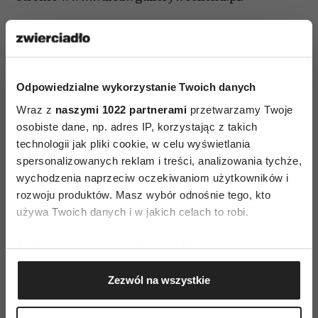
Odpowiedzialne wykorzystanie Twoich danych
Wraz z
naszymi 1022 partnerami
przetwarzamy Twoje
osobiste dane, np. adres IP, korzystając z takich
WYDARZENIA KULTURALNE WARSZAWA
technologii jak pliki cookie, w celu wyświetlania
spersonalizowanych reklam i treści, analizowania tychże,
wychodzenia naprzeciw oczekiwaniom użytkowników i
AUTOPROMOCJA
rozwoju produktów. Masz wybór odnośnie tego, kto
używa Twoich danych i w jakich celach to robi.
Jeśli wyrazisz na to zgodę, chcielibyśmy również:
Gromadzić dane dotyczące Twojej lokalizacji
Zezwól na wszystkie
geograficznej z dokładnością nawet do kilku metrów
Identyfikować Twoje urządzenie, aktywnie
analizując charakteryzującego je zbiory danych