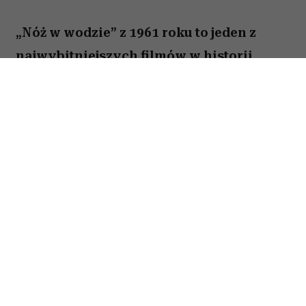
„Nóż w wodzie” z 1961 roku to jeden z
najwybitniejszych filmów w historii
polskiej kinematografii. Psychologiczny
dramat z Leonem Niemczykiem zdobył
międzynarodowe uznanie i przyniósł
Polsce pierwszą nominację do Oscara w
kategorii najlepszego filmu
nieanglojęzycznego. Choć jego reżyser,
Roman Polański, od lat budzi
kontrowersje, samo dzieło pozostaje
klasyką kina i pozycją obowiązkową dla
każdego miłośnika polskich filmów.