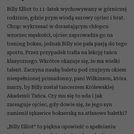
Billy Elliot to 11-latek wychowywany w górniczej
rodzinie, gdzie prym wiodą surowy ojciec i brat.
Chcąc wykrzesać w dorastającym chłopcu
wzorzec męskości, ojciec zaprowadza go na
trening boksu, jednak Billy nie pała pasją do tego
sportu. Przez przypadek trafia na lekcję tańca
klasycznego. Wkrótce okazuje się, że ma wielki
talent. Zaczyna naukę baletu pod czujnym okiem
niespełnionej primadonny, pani Wilkinson, która
marzy, by Billy został tancerzem Królewskiej
Akademii Tańca. Czy mu się to uda i jak
zareaguje ojciec, gdy dowie się, że jego syn
zamienił rękawice bokserską na atłasowe baletki?
„Billy Elliot” to piękna opowieść o spełnianiu