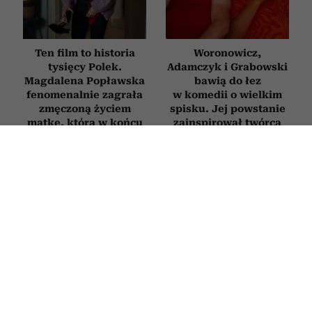
Ten film to historia
Woronowicz,
tysięcy Polek.
Adamczyk i Grabowski
Magdalena Popławska
bawią do łez
fenomenalnie zagrała
w komedii o wielkim
zmęczoną życiem
spisku. Jej powstanie
matkę, która w końcu
zainspirował twórca
mówi „dość”
„Emigracji XD”
KSIĄŻKI
Książki, które trzeba przeczytać
przed śmiercią. 5 tytułów z
zestawienia Encyklopedii Britannica