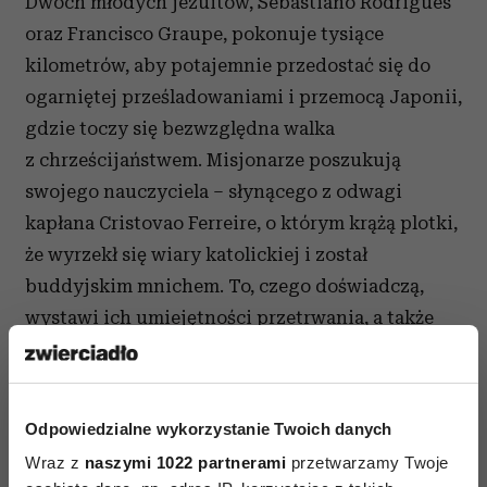
Dwóch młodych jezuitów, Sebastiano Rodrigues
oraz Francisco Graupe, pokonuje tysiące
kilometrów, aby potajemnie przedostać się do
ogarniętej prześladowaniami i przemocą Japonii,
gdzie toczy się bezwzględna walka
z chrześcijaństwem. Misjonarze poszukują
swojego nauczyciela – słynącego z odwagi
kapłana Cristovao Ferreire, o którym krążą plotki,
że wyrzekł się wiary katolickiej i został
buddyjskim mnichem. To, czego doświadczą,
wystawi ich umiejętności przetrwania, a także
wszystko, w co wierzą, na najcięższą próbę. To
film, w którym reżyser poszukuje odpowiedzi na
pytania dotyczące istoty i sensu religii, a także
Odpowiedzialne wykorzystanie Twoich danych
wierności swoim przekonaniom na świecie. Pyta
Wraz z
naszymi 1022 partnerami
przetwarzamy Twoje
na czym polega istota wiary, czy męczeństwo ma