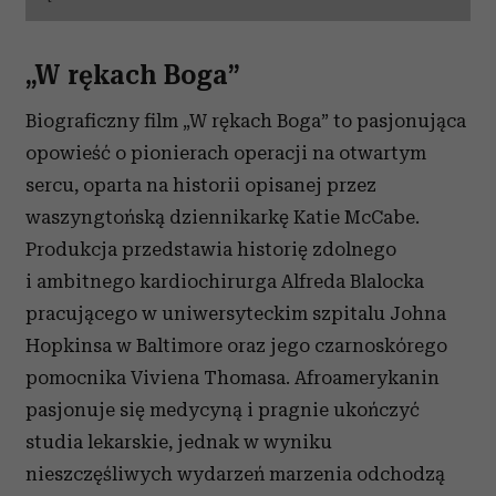
i reklam, aby oferować funkcje społecznościowe i
analizować ruch w naszej witrynie. Informacje o tym, jak
„W rękach Boga”
korzystasz z naszej witryny, udostępniamy partnerom
społecznościowym, reklamowym i analitycznym.
B
iograficzny film „W rękach Boga” to pasjonująca
Partnerzy mogą połączyć te informacje z innymi danymi
opowieść o pionierach operacji na otwartym
otrzymanymi od Ciebie lub uzyskanymi podczas
korzystania z ich usług.
sercu, oparta na historii opisanej przez
waszyngtońską dziennikarkę Katie McCabe.
P
rodukcja przedstawia
historię zdolnego
i ambitnego kardiochirurga Alfreda Blalocka
pracującego w uniwersyteckim szpitalu Johna
Hopkinsa w Baltimore oraz jego czarnoskórego
pomocnika Viviena Thomasa. Afroamerykanin
pasjonuje się medycyną i pragnie ukończyć
studia lekarskie, jednak w wyniku
nieszczęśliwych wydarzeń marzenia odchodzą