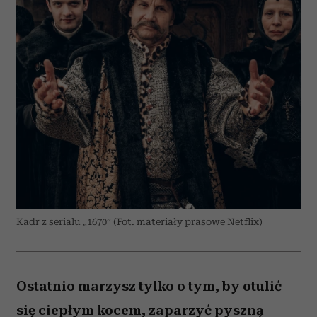
Kadr z serialu „1670” (Fot. materiały prasowe Netflix)
Ostatnio marzysz tylko o tym, by otulić
się ciepłym kocem, zaparzyć pyszną