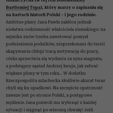
Adamczycha (w tej roli fenomenalny
Bartłomiej Topa
), który marzy o zapisaniu się
na kartach historii Polski – i jego rodzinie.
Ambitne plany Jana Pawła zakłóca jednak
niełatwa codzienność właściciela ziemskiego: na
sejmiku znów trzeba zawetować pomysł
podniesienia podatków, nieprzekonani do teorii
skapywania chłopi tracą motywację do pracy,
córka sprzeciwia się wydaniu za syna magnata,
a podstępny sąsiad Andrzej knuje, jak zebrać
większe plony w tym roku… W dodatku
Rzeczpospolita szlachecka złośliwie akurat teraz
chyli się ku upadkowi. Na szczęście opatrzność
zawsze jest po stronie Polski, a postępowe
myślenie Jana pozwoli mu wybrnąć z każdej
sytuacji i sięgnąć po wieczną chwałę! Jeśli