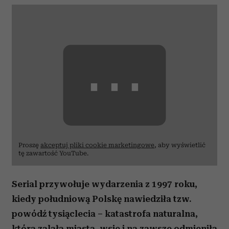
⋯
Proszę
akceptuj pliki cookie marketingowe
, aby wyświetlić
tę zawartość YouTube.
Serial przywołuje wydarzenia z 1997 roku,
kiedy południową Polskę nawiedziła tzw.
powódź tysiąclecia – katastrofa naturalna,
która zalała miasta, wsie i na zawsze odmieniła