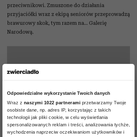
przeciwnikowi. Zmuszone do działania
przyjaciółki wraz z ekipą seniorów przeprowadzą
brawurowy skok, tym razem na… Galerię
Narodową.
⋯
Odpowiedzialne wykorzystanie Twoich danych
Wraz z
naszymi 1022 partnerami
przetwarzamy Twoje
osobiste dane, np. adres IP, korzystając z takich
technologii jak pliki cookie, w celu wyświetlania
spersonalizowanych reklam i treści, analizowania tychże,
Proszę
akceptuj pliki cookie marketingowe
, aby wyświetlić
wychodzenia naprzeciw oczekiwaniom użytkowników i
tę zawartość YouTube.