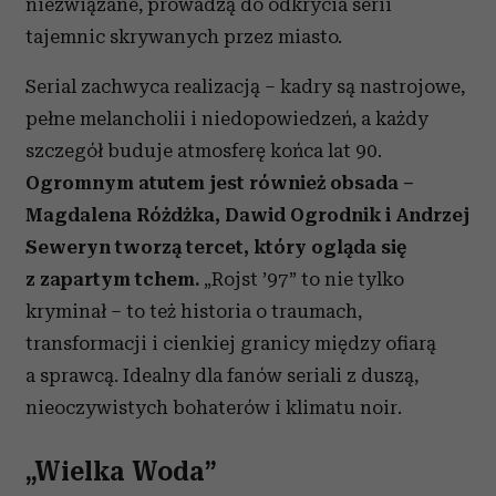
niezwiązane, prowadzą do odkrycia serii
tajemnic skrywanych przez miasto.
Serial zachwyca realizacją – kadry są nastrojowe,
pełne melancholii i niedopowiedzeń, a każdy
szczegół buduje atmosferę końca lat 90.
Ogromnym atutem jest również obsada –
Magdalena Różdżka, Dawid Ogrodnik i Andrzej
Seweryn tworzą tercet, który ogląda się
z zapartym tchem.
„Rojst ’97” to nie tylko
kryminał – to też historia o traumach,
transformacji i cienkiej granicy między ofiarą
a sprawcą. Idealny dla fanów seriali z duszą,
nieoczywistych bohaterów i klimatu noir.
„Wielka Woda”