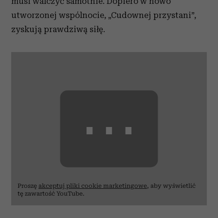
musi walczyć samotnie. Dopiero w nowo
utworzonej wspólnocie, „Cudownej przystani”,
zyskują prawdziwą siłę.
⋯
Proszę
akceptuj pliki cookie marketingowe
, aby wyświetlić
tę zawartość YouTube.