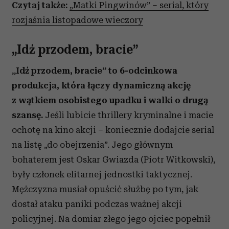
Czytaj także:
„Matki Pingwinów” – serial, który
rozjaśnia listopadowe wieczory
„Idź przodem, bracie”
„Idź przodem, bracie” to 6-odcinkowa
produkcja, która łączy dynamiczną akcję
z wątkiem osobistego upadku i walki o drugą
szansę.
Jeśli lubicie thrillery kryminalne i macie
ochotę na kino akcji – koniecznie dodajcie serial
na listę „do obejrzenia”. Jego głównym
bohaterem jest Oskar Gwiazda (Piotr Witkowski),
były członek elitarnej jednostki taktycznej.
Mężczyzna musiał opuścić służbę po tym, jak
dostał ataku paniki podczas ważnej akcji
policyjnej. Na domiar złego jego ojciec popełnił