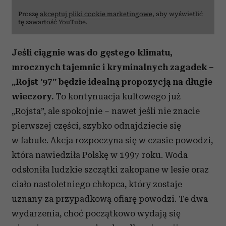
Partnerzy mogą połączyć te informacje z innymi danymi
Proszę
akceptuj pliki cookie marketingowe
, aby wyświetlić
tę zawartość YouTube.
otrzymanymi od Ciebie lub uzyskanymi podczas
korzystania z ich usług.
Jeśli ciągnie was do gęstego klimatu,
mrocznych tajemnic i kryminalnych zagadek –
„Rojst ’97” będzie idealną propozycją na długie
wieczory.
To kontynuacja kultowego już
„Rojsta”, ale spokojnie – nawet jeśli nie znacie
pierwszej części, szybko odnajdziecie się
w fabule. Akcja rozpoczyna się w czasie powodzi,
która nawiedziła Polskę w 1997 roku. Woda
odsłoniła ludzkie szczątki zakopane w lesie oraz
ciało nastoletniego chłopca, który zostaje
uznany za przypadkową ofiarę powodzi. Te dwa
wydarzenia, choć początkowo wydają się