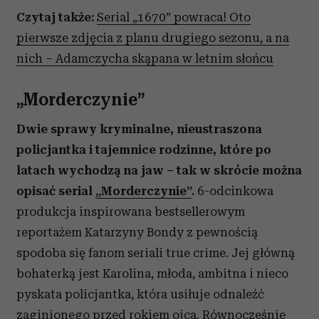
Czytaj także:
Serial „1670” powraca! Oto
pierwsze zdjęcia z planu drugiego sezonu, a na
nich – Adamczycha skąpana w letnim słońcu
„Morderczynie”
Dwie sprawy kryminalne, nieustraszona
policjantka i tajemnice rodzinne, które po
latach wychodzą na jaw – tak w skrócie można
opisać serial
„Morderczynie”
.
6-odcinkowa
produkcja inspirowana bestsellerowym
reportażem Katarzyny Bondy z pewnością
spodoba się fanom seriali true crime. Jej główną
bohaterką jest Karolina, młoda, ambitna i nieco
pyskata policjantka, która usiłuje odnaleźć
zaginionego przed rokiem ojca. Równocześnie