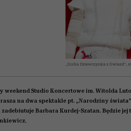
edź
 5,
j
Wiemy, gdzie go kupić
Miller s. 5, odc. 6]
przekraczają swoje g
sezon jesień–zima 2
w seksie?
„Zorka Dziewczynka z Gwiazd”, m
zy weekend Studio Koncertowe im. Witolda Lut
asza na dwa spektakle pt. „Narodziny świata”.
i zadebiutuje Barbara Kurdej-Szatan. Będzie je
ankiewicz.