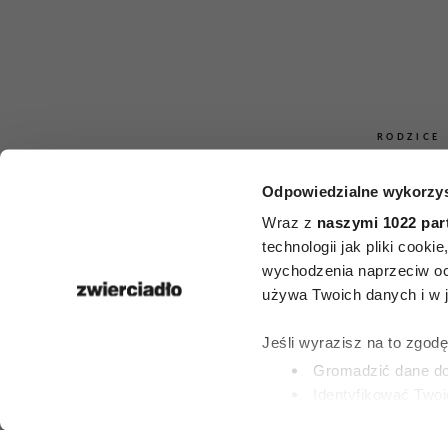
RODZICE
Novak Djo
Odpowiedzialne wykorzys
Wraz z
naszymi 1022 par
zdradził, c
technologii jak pliki cook
wychodzenia naprzeciw oc
dzieciom, g
używa Twoich danych i w ja
nudzą. Wielu 
Jeśli wyrazisz na to zgod
będzie zasko
Gromadzić dane dot
Identyfikować Twoj
(fingerprinting, czyli 
Dowiedz się więcej odnośn
ROBERT CHOIŃS