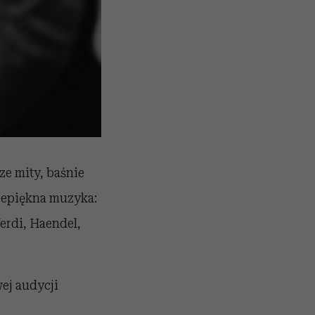
e mity, baśnie
zepiękna muzyka:
erdi, Haendel,
ej audycji