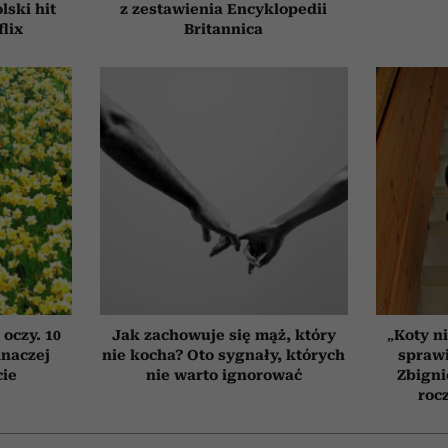
ski hit
z zestawienia Encyklopedii
flix
Britannica
 oczy. 10
Jak zachowuje się mąż, który
„Koty ni
inaczej
nie kocha? Oto sygnały, których
sprawi
cie
nie warto ignorować
Zbigni
roc