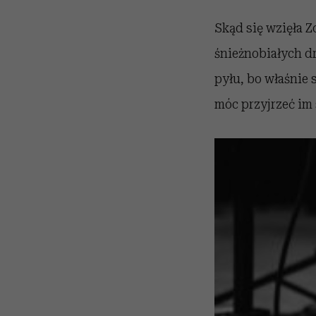
Skąd się wzięła Z
śnieżnobiałych d
pyłu, bo właśnie 
móc przyjrzeć im s