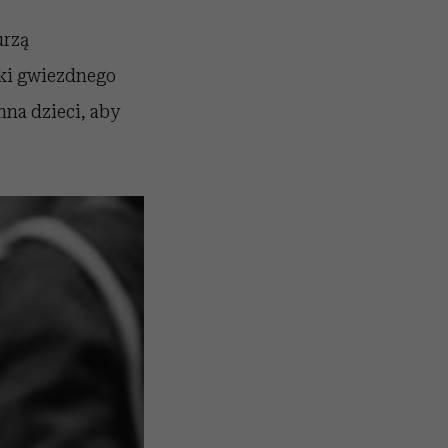
urzą
zki gwiezdnego
nna dzieci, aby