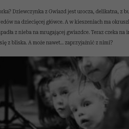
orka? Dziewczynka z Gwiazd jest urocza, delikatna, z b
redów na dziecięcej główce. A w kieszeniach ma okrus
spadła z nieba na mrugającej gwiazdce. Teraz czeka na i
ię z bliska. A może nawet... zaprzyjaźnić z nimi?