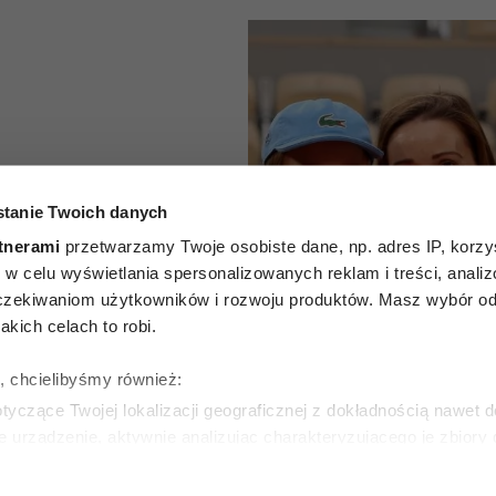
ković
tanie Twoich danych
tnerami
przetwarzamy Twoje osobiste dane, np. adres IP, korzys
o mówi
ie, w celu wyświetlania spersonalizowanych reklam i treści, anali
zekiwaniom użytkowników i rozwoju produktów. Masz wybór odn
dy się
kich celach to robi.
rodziców
ę, chcielibyśmy również:
czonych
yczące Twojej lokalizacji geograficznej z dokładnością nawet d
e urządzenie, aktywnie analizując charakteryzującego je zbiory
wirtualny odcisk palca)
ie tego, jak Twoje osobiste dane są przetwarzane oraz ustaw w
KI