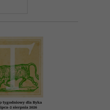
p tygodniowy dla Byka
lipca–2 sierpnia 2026