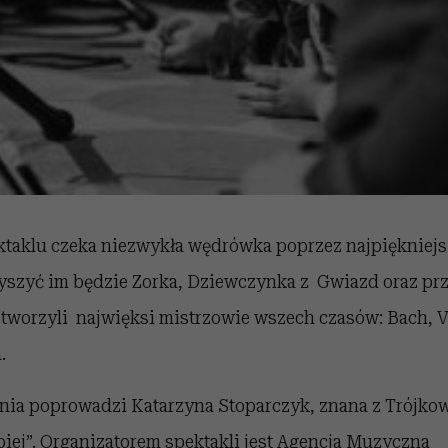
taklu czeka niezwykła wędrówka poprzez najpiękniejsz
zyszyć im będzie Zorka, Dziewczynka z Gwiazd oraz pr
stworzyli najwięksi mistrzowie wszech czasów: Bach, V
.
ia poprowadzi Katarzyna Stoparczyk, znana z Trójkow
piej”. Organizatorem spektakli jest Agencja Muzyczna