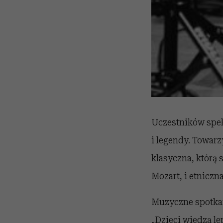
Uczestników spek
i legendy. Towar
klasyczna, którą 
Mozart, i etniczna
Muzyczne spotkan
„Dzieci wiedzą le