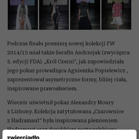
Podczas finału premierę nowej kolekcji FW
2014/15 miał także Serafin Andrzejak (zwycięzca
5. edycji FDA). „Król Czerni”, jak zapowiedziała
jego pokaz prowadząca Agnieszka Popielewicz ,
zaprezentował asymetryczne formy, bliżej ciała,
inspirowane prawosławiem.
Wieczór uświetnił pokaz Alexandry Moury
z Lizbony. Kolekcja zatytułowana „Czarownice
z Hadramaut” była inspirowana plemieniem
Hadramaut oraz dorobkiem portugalskiego
muzyka Pires Vieira.