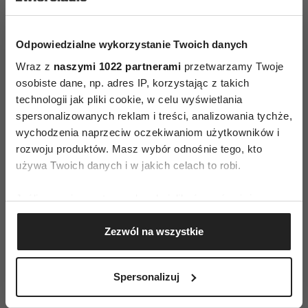
Odpowiedzialne wykorzystanie Twoich danych
mat.pras. Fashion Designer Awards
Wraz z
naszymi 1022 partnerami
przetwarzamy Twoje
osobiste dane, np. adres IP, korzystając z takich
technologii jak pliki cookie, w celu wyświetlania
spersonalizowanych reklam i treści, analizowania tychże,
wychodzenia naprzeciw oczekiwaniom użytkowników i
rozwoju produktów. Masz wybór odnośnie tego, kto
używa Twoich danych i w jakich celach to robi.
AUTOPROMOCJA
Jeśli wyrazisz na to zgodę, chcielibyśmy również:
Gromadzić dane dotyczące Twojej lokalizacji
Zezwól na wszystkie
geograficznej z dokładnością nawet do kilku metrów
Identyfikować Twoje urządzenie, aktywnie
analizując charakteryzującego je zbiory danych
Spersonalizuj
(fingerprinting, czyli wirtualny odcisk palca)
Dowiedz się więcej odnośnie tego, jak Twoje osobiste