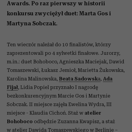
Awards. Po raz pierwszy w historii
konkursu zwyciężył duet: Marta Gos i
Martyna Sobczak.
Ten wieczór należał do 10 finalistów, którzy
zaprezentowali po 4 sylwetki finałowe. Jurorzy,
m.in.: duet Bohoboco, Agnieszka Maciejak, Dawid
Tomaszewski, Łukasz Jemioł, Marietta Żukowska,
Karolina Malinowska,
Beata Sadowsk
a
,
Ada
Fijał
, Lidia Popiel przyznało I nagrodę
bezkonkurencyjnym Marcie Gos i Martynie
Sobczak. II miejsce zajęła Ewelina Wydra, III
miejsce - Klaudia Cichoń. Staż w
atelier
Bohoboco
odbędzie Zuzanna Kwapisz, a staż
w atelier Dawida Tomaszewskiego w Berlinie –