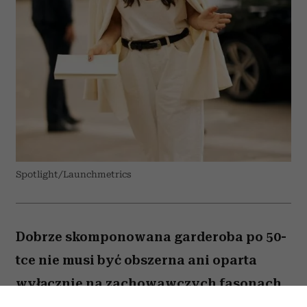
Spotlight/Launchmetrics
Dobrze skomponowana garderoba po 50-
tce nie musi być obszerna ani oparta
wyłącznie na zachowawczych fasonach.
Wystarczy kilka odpowiednio dobranych