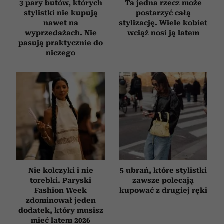
3 pary butów, których
Ta jedna rzecz może
stylistki nie kupują
postarzyć całą
nawet na
stylizację. Wiele kobiet
wyprzedażach. Nie
wciąż nosi ją latem
pasują praktycznie do
niczego
Nie kolczyki i nie
5 ubrań, które stylistki
torebki. Paryski
zawsze polecają
Fashion Week
kupować z drugiej ręki
zdominował jeden
dodatek, który musisz
mieć latem 2026