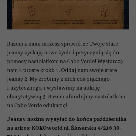
Wykorzystujemy pliki cookie do spersonalizowania treści
i reklam, aby oferować funkcje społecznościowe i
analizować ruch w naszej witrynie. Informacje o tym, jak
korzystasz z naszej witryny, udostępniamy partnerom
społecznościowym, reklamowym i analitycznym.
Razem z nami możesz sprawić, że Twoje stare
Partnerzy mogą połączyć te informacje z innymi danymi
otrzymanymi od Ciebie lub uzyskanymi podczas
jeansy zyskają nowe życie i przyczynią się do
korzystania z ich usług.
pomocy nastolatkom na Cabo Verde! Wystarczą
nam 3 proste kroki: 1. Oddaj nam swoje stare
jeansy 2. My zrobimy z nich coś pięknego
i użytecznego, i wystawimy na aukcję
charytatywną 3. Razem ufundujmy nastolatkom
na Cabo Verde edukację!
Jeansy można wysyłać do końca października
na adres:
KOKOworld
ul. Ślusarska 9/216
30-